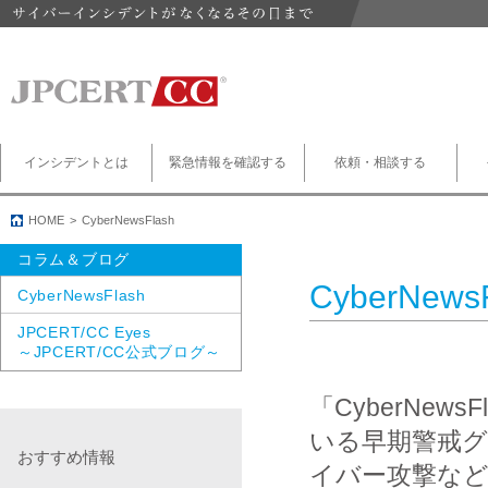
インシデントとは
緊急情報を確認する
依頼・相談する
HOME
CyberNewsFlash
コラム＆ブログ
CyberNews
CyberNewsFlash
JPCERT/CC Eyes
～JPCERT/CC公式ブログ～
「CyberNe
いる早期警戒
おすすめ情報
イバー攻撃な