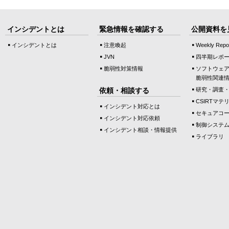
インシデントとは
緊急情報を確認する
公開資料を
インシデントとは
注意喚起
Weekly Repo
JVN
四半期レポ
脆弱性対策情報
ソフトウェ
脆弱性関連
依頼・相談する
研究・調査
CSIRTマテ
インシデント対応とは
セキュアコ
インシデント対応依頼
制御システ
インシデント相談・情報提供
ライブラリ