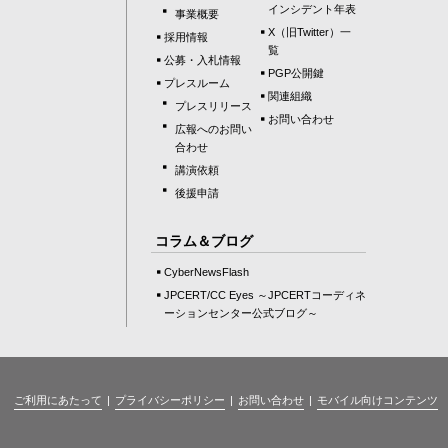
インシデント年表
事業概要
X（旧Twitter）一
採用情報
覧
公募・入札情報
PGP公開鍵
プレスルーム
関連組織
プレスリリース
お問い合わせ
広報へのお問い
合わせ
講演依頼
後援申請
コラム＆ブログ
CyberNewsFlash
JPCERT/CC Eyes ～JPCERTコーディネ
ーションセンター公式ブログ～
ご利用にあたって
プライバシーポリシー
お問い合わせ
モバイル向けコンテンツ