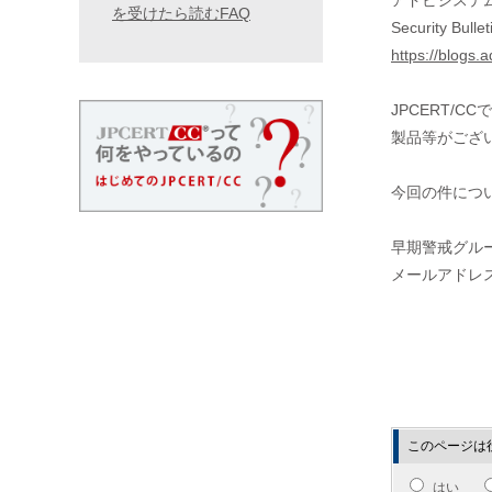
アドビシステ
を受けたら読むFAQ
Security Bulle
https://blogs.
JPCERT
製品等がござ
今回の件につ
早期警戒グル
メールアドレス : w
このページは
はい