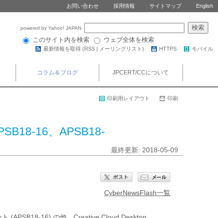
お問い合わせ
採用情報
サイトマップ
English
powered by Yahoo! JAPAN
このサイト内を検索
ウェブ全体を検索
最新情報を取得 (
RSS
|
メーリングリスト
)
HTTPS
モバイル
コラム＆ブログ
JPCERT/CCについて
印刷用レイアウト
印刷
B18-16、APSB18-
最終更新: 2018-05-09
CyberNewsFlash一覧
SB18-16) の他、Creative Cloud Desktop