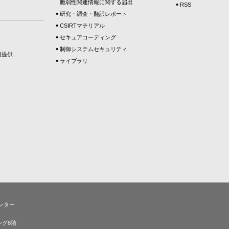
脆弱性関連情報に関する届出
RSS
研究・調査・翻訳レポート
CSIRTマテリアル
セキュアコーディング
制御システムセキュリティ
報提供
ライブラリ
ンター
ング8階