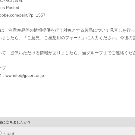
ムズ株式会社
tins Posted
adobe.com/psirt/?p=1557
/CCでは、注意喚起等の情報提供を行う対象とする製品について見直しを
いましたら、「ご意見、ご感想用のフォーム」に入力ください。今後の
いて、提供いただける情報がありましたら、当グループまでご連絡くだ
ープ
w-info@jpcert.or.jp
役に立ちましたか？
いいえ