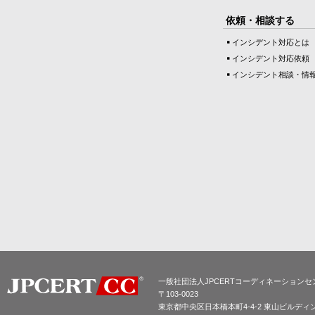
依頼・相談する
インシデント対応とは
インシデント対応依頼
インシデント相談・情
一般社団法人JPCERTコーディネーションセ
〒103-0023
東京都中央区日本橋本町4-4-2 東山ビルディ