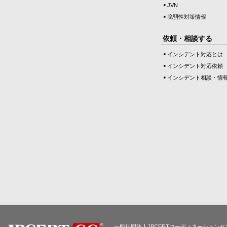
JVN
脆弱性対策情報
依頼・相談する
インシデント対応とは
インシデント対応依頼
インシデント相談・情
一般社団法人JPCERTコーディネーションセ