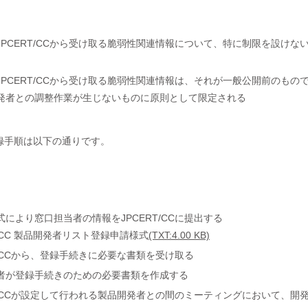
JPCERT/CCから受け取る脆弱性関連情報について、特に制限を設けな
JPCERT/CCから受け取る脆弱性関連情報は、それが一般公開前のも
発者との調整作業が生じないものに原則として限定される
録手順は以下の通りです。
式により窓口担当者の情報をJPCERT/CCに提出する
T/CC 製品開発者リスト登録申請様式
(TXT:4.00 KB)
T/CCから、登録手続きに必要な書類を受け取る
者が登録手続きのための必要書類を作成する
RT/CCが設定して行われる製品開発者との間のミーティングにおいて、