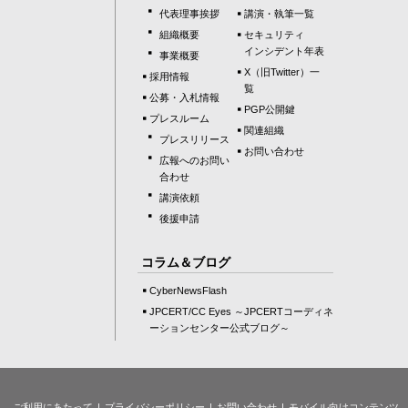
代表理事挨拶
講演・執筆一覧
組織概要
セキュリティ
インシデント年表
事業概要
X（旧Twitter）一
採用情報
覧
公募・入札情報
PGP公開鍵
プレスルーム
関連組織
プレスリリース
お問い合わせ
広報へのお問い
合わせ
講演依頼
後援申請
コラム＆ブログ
CyberNewsFlash
JPCERT/CC Eyes ～JPCERTコーディネ
ーションセンター公式ブログ～
ご利用にあたって
プライバシーポリシー
お問い合わせ
モバイル向けコンテンツ