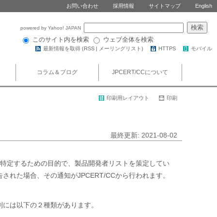
お問い合わせ
採用情報
サイトマップ
English
powered by Yahoo! JAPAN
このサイト内を検索
ウェブ全体を検索
最新情報を取得 (
RSS
|
メーリングリスト
)
HTTPS
モバイル
コラム＆ブログ
JPCERT/CCについて
印刷用レイアウト
印刷
最終更新: 2021-08-02
者を特定するための目的で、製品開発者リストを策定してい
れた場合、その通知がJPCERT/CCから行われます。
別には以下の２種類があります。