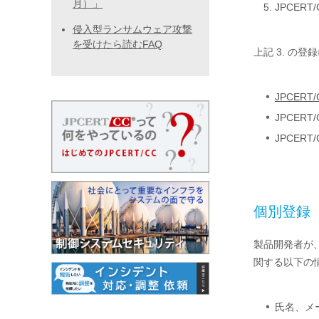
月）」
JPCER
侵入型ランサムウェア攻撃
を受けたら読むFAQ
上記 3. の
JPCERT
JPCER
JPCE
個別登録
製品開発者が
関する以下の情
氏名、メ