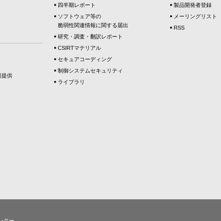
四半期レポート
製品開発者登録
ソフトウェア等の
メーリングリスト
脆弱性関連情報に関する届出
RSS
研究・調査・翻訳レポート
CSIRTマテリアル
セキュアコーディング
制御システムセキュリティ
報提供
ライブラリ
ンター