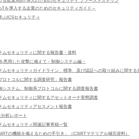
ける産業用IoT導入のためのセキュリティ ファーストステップ
IoTを導入する企業のためのセキュリティガイド～
学ぶICSセキュリティ
テムセキュリティに関する報告書・資料
ANを悪用した攻撃に備えて－制御システム編－
テムセキュリティガイドライン、標準、及び認証への取り組みに関する
プロトコルに関する調査研究」報告書
御システム、制御系プロトコルに関する調査報告書
テムセキュリティに関するアセットオーナ実態調査
テムセキュリティアセスメント報告書
弱性分析レポート
テムセキュリティ関連記事寄稿一覧
SIRTの機能を備えるための手引き」（CSIRTマテリアル補完資料）