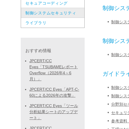
セキュアコーディング
制御シス
制御システムセキュリティ
制御シス
ライブラリ
制御シス
おすすめ情報
制御シス
JPCERT/CC
Eyes「TSUBAMEレポート
Overflow（2026年4～6
ガイドラ
月）」
制御シス
JPCERT/CC Eyes「APT-C-
60による2026年の攻撃」
制御シス
分野別セ
JPCERT/CC Eyes「ツール
分析結果シートのアップデ
セキュリ
ート」
参考資料
JPCERT/CC