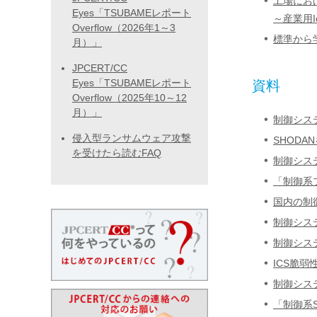
工場にお
Eyes「TSUBAMEレポート
～産業用
Overflow（2026年1～3
標準から
月）」
JPCERT/CC
Eyes「TSUBAMEレポート
資料
Overflow（2025年10～12
月）」
制御シス
侵入型ランサムウェア攻撃
SHOD
を受けたら読むFAQ
制御シス
「制御系
国内の制
制御シス
制御シス
ICS脆
制御シス
「制御系