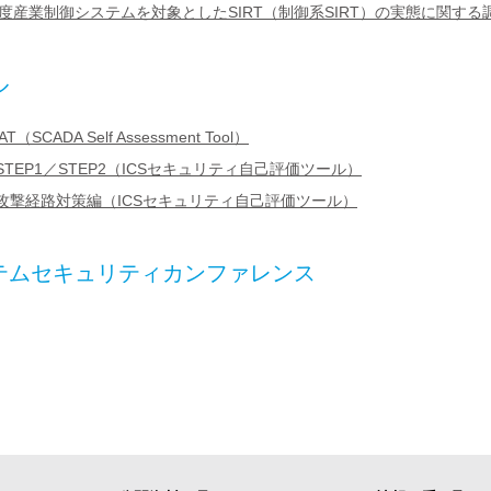
年度産業制御システムを対象としたSIRT（制御系SIRT）の実態に関する調
ル
（SCADA Self Assessment Tool）
CS STEP1／STEP2（ICSセキュリティ自己評価ツール）
CS 攻撃経路対策編（ICSセキュリティ自己評価ツール）
テムセキュリティカンファレンス