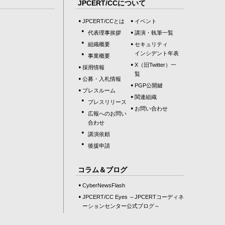
JPCERT/CCについて
JPCERT/CCとは
イベント
代表理事挨拶
講演・執筆一覧
組織概要
セキュリティ
インシデント年表
事業概要
X（旧Twitter）一
採用情報
覧
公募・入札情報
PGP公開鍵
プレスルーム
関連組織
プレスリリース
お問い合わせ
広報へのお問い
合わせ
講演依頼
後援申請
コラム＆ブログ
CyberNewsFlash
JPCERT/CC Eyes ～JPCERTコーディネ
ーションセンター公式ブログ～