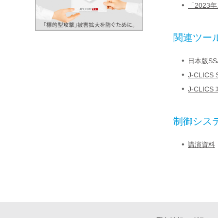
「2023
関連ツー
日本版SSAT
J-CLI
J-CLI
制御シス
講演資料