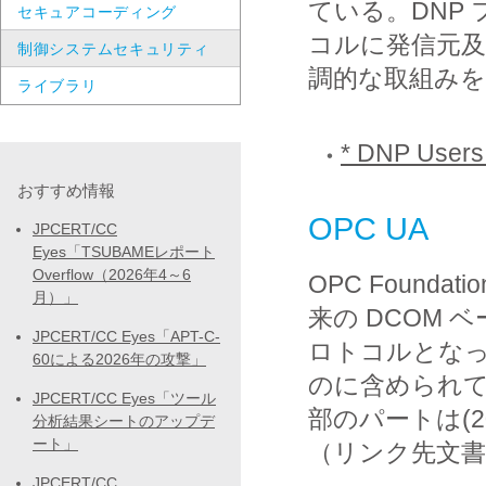
ている。DNP
セキュアコーディング
コルに発信元
制御システムセキュリティ
調的な取組み
ライブラリ
* DNP Users
おすすめ情報
OPC UA
JPCERT/CC
Eyes「TSUBAMEレポート
Overflow（2026年4～6
OPC Found
月）」
来の DCOM
JPCERT/CC Eyes「APT-C-
ロトコルとな
60による2026年の攻撃」
のに含められて
JPCERT/CC Eyes「ツール
部のパートは(
分析結果シートのアップデ
ート」
（リンク先文書
JPCERT/CC