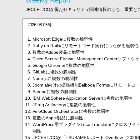
Weekly Report
JPCERT/CCが得たセキュリティ関連情報のうち、重要
2026-08-05号
Microsoft Edgeに複数の脆弱性
Ruby on Railsにリモートコード実行につながる脆弱性
複数のAdobe製品に脆弱性
Cisco Secure Firewall Management Centerソ
Google Chromeに複数の脆弱性
GitLabに複数の脆弱性
Node.jsに複数の脆弱性
Joomla!向けの拡張機能Balbooa Formsにリモー
Sambaに複数の脆弱性
IBM WebSphere Application Serverに複数の脆弱性
JFrog Artifactoryに複数の脆弱性
VeloCloud Orchestratorに複数の脆弱性
複数のApple製品に脆弱性
WordPress用プラグインLoco Translateにク
弱性
JPCERT/CCが「TSUBAMEレポート Overflow（20