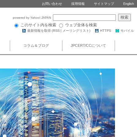
お問い合わせ
採用情報
サイトマップ
English
powered by Yahoo! JAPAN
このサイト内を検索
ウェブ全体を検索
最新情報を取得 (
RSS
|
メーリングリスト
)
HTTPS
モバイル
コラム＆ブログ
JPCERT/CCについて