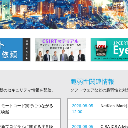
脆弱性関連情報
新のセキュリティ情報を配信。
ソフトウェアなどの脆弱性と対
geにおけるリモートコード実行につながる
2026-08-05
NetKids i
意喚起
12:00
ィ更新プログラムに関する注意喚
2026-08-05
CISA ICS Adv