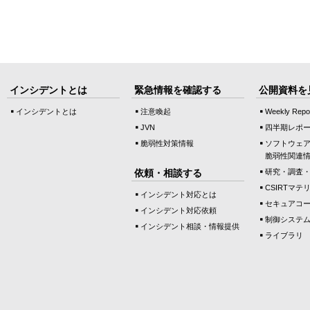
インシデントとは
緊急情報を確認する
公開資料を
インシデントとは
注意喚起
Weekly Repo
JVN
四半期レポ
脆弱性対策情報
ソフトウェ
脆弱性関連
依頼・相談する
研究・調査
CSIRTマテ
インシデント対応とは
セキュアコ
インシデント対応依頼
制御システ
インシデント相談・情報提供
ライブラリ