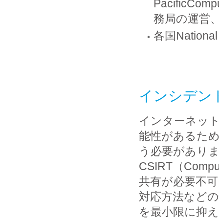
PacificCo
務局の運営
各国Natio
インシデント
インターネッ
能性があるた
う必要があり
CSIRT（Comput
共有が必要不可
対応方法など
を最小限に抑