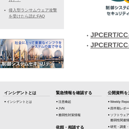
侵入型ランサムウェア攻撃
を受けたら読むFAQ
JPCERT/
JPCERT
インシデントとは
緊急情報を確認する
公開資料を
インシデントとは
注意喚起
Weekly Repo
JVN
四半期レポ
脆弱性対策情報
ソフトウェ
脆弱性関連
依頼・相談する
研究・調査