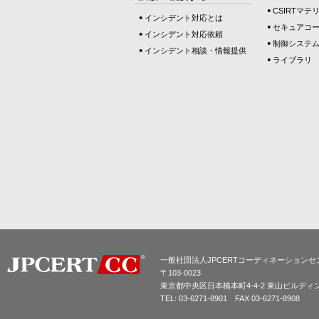
CSIRTマテ
インシデント対応とは
セキュアコ
インシデント対応依頼
制御システ
インシデント相談・情報提供
ライブラリ
一般社団法人JPCERTコーディネーションセ
〒103-0023
東京都中央区日本橋本町4-4-2 東山ビルディ
TEL: 03-6271-8901 FAX 03-6271-8908