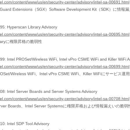
tel.com/content/www/us/en/security-center/advisory/intel-sa-00691.html
are Guard Extensions（SGX）Software Development Kit（SDK）
5: Hyperscan Library Advisory
tel.com/content/www/us/en/security-center/advisory/intel-sa-00695.html
libraryに権限昇格の脆弱性
: Intel PROSet/Wireless WiFi, Intel vPro CSME WiFi and Killer WiFi A
tel.com/content/www/us/en/security-center/advisory/intel-sa-00699.html
ROSet/Wireless WiFi、Intel vPro CSME WiFi、Killer WiFiに
8: Intel Server Boards and Server Systems Advisory
tel.com/content/www/us/en/security-center/advisory/intel-sa-00708.html
erver Boards、Intel Server Systemsに権限昇格および情報漏えいの脆弱
0: Intel SDP Tool Advisory