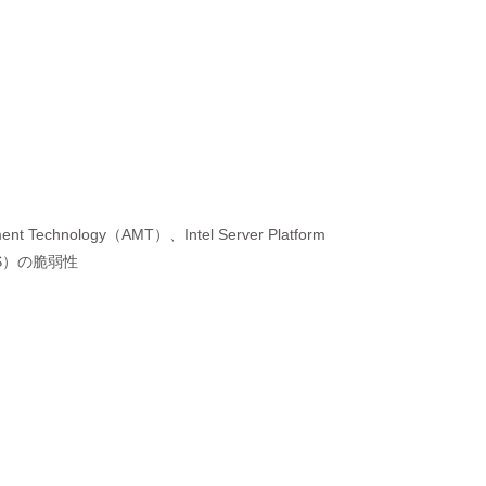
ment Technology（AMT）、Intel Server Platform
oS）の脆弱性