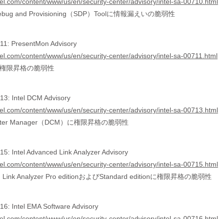
tel.com/content/www/us/en/security-center/advisory/intel-sa-00710.html
r Debug and Provisioning（SDP）Toolに情報漏えいの脆弱性
11: PresentMon Advisory
tel.com/content/www/us/en/security-center/advisory/intel-sa-00711.html
onに権限昇格の脆弱性
3: Intel DCM Advisory
tel.com/content/www/us/en/security-center/advisory/intel-sa-00713.html
 Center Manager（DCM）に権限昇格の脆弱性
5: Intel Advanced Link Analyzer Advisory
tel.com/content/www/us/en/security-center/advisory/intel-sa-00715.html
ced Link Analyzer Pro editionおよびStandard editionに権限昇格の脆弱性
6: Intel EMA Software Advisory
tel.com/content/www/us/en/security-center/advisory/intel-sa-00716.html