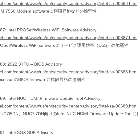
tel.com/content/www/us/en/security-center/advisory/intel-sa-00683.html
XMM 7560 Modem softwareに権限昇格などの脆弱性
7: Intel PROSet/Wireless WiFi Software Advisory
tel.com/content/www/us/en/security-center/advisory/intel-sa-00687.html
ROSet/Wireless WiFi softwareにサービス運用妨害（DoS）の脆弱性
8: 2022.3 IPU – BIOS Advisory
tel.com/content/www/us/en/security-center/advisory/intel-sa-00688.html
rocessorのBIOS firmwareに権限昇格の脆弱性
9: Intel NUC HDMI Firmware Update Tool Advisory
tel.com/content/www/us/en/security-center/advisory/intel-sa-00689.html
UC7i5DN、NUC7i7DN向けのIntel NUC HDMI Firmware Update 
1: Intel SGX SDK Advisory