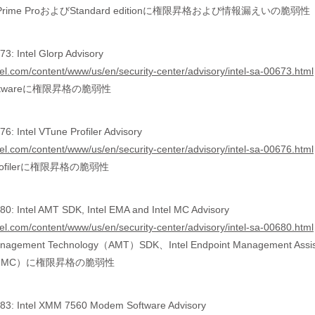
tus Prime ProおよびStandard editionに権限昇格および情報漏えいの脆弱性
3: Intel Glorp Advisory
tel.com/content/www/us/en/security-center/advisory/intel-sa-00673.html
p softwareに権限昇格の脆弱性
: Intel VTune Profiler Advisory
tel.com/content/www/us/en/security-center/advisory/intel-sa-00676.html
e Profilerに権限昇格の脆弱性
0: Intel AMT SDK, Intel EMA and Intel MC Advisory
tel.com/content/www/us/en/security-center/advisory/intel-sa-00680.html
 Management Technology（AMT）SDK、Intel Endpoint Management Assi
er（MC）に権限昇格の脆弱性
83: Intel XMM 7560 Modem Software Advisory