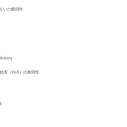
に情報漏えいの脆弱性
dvisory
サービス運用妨害（DoS）の脆弱性
性