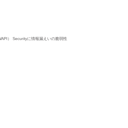
cture（WAPI） Securityに情報漏えいの脆弱性