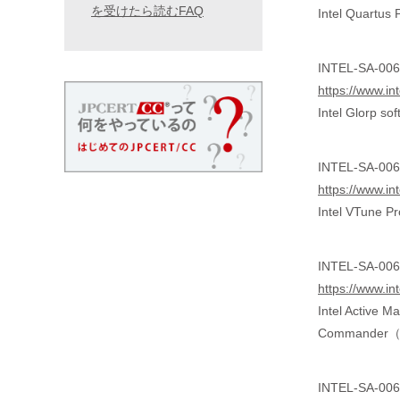
を受けたら読むFAQ
Intel Quar
INTEL-SA-0067
https://www.in
Intel Glor
INTEL-SA-00676
https://www.in
Intel VTun
INTEL-SA-0068
https://www.in
Intel Active
Command
INTEL-SA-006