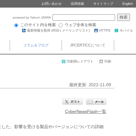
お問い合わせ
採用情報
サイトマップ
English
powered by Yahoo! JAPAN
このサイト内を検索
ウェブ全体を検索
最新情報を取得 (
RSS
|
メーリングリスト
)
HTTPS
モバイル
コラム＆ブログ
JPCERT/CCについて
印刷用レイアウト
印刷
最終更新: 2022-11-09
CyberNewsFlash一覧
されました。影響を受ける製品やバージョンについての詳細