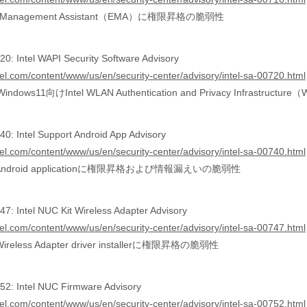
oint Management Assistant（EMA）に権限昇格の脆弱性
0: Intel WAPI Security Software Advisory
tel.com/content/www/us/en/security-center/advisory/intel-sa-00720.html
indows11向けIntel WLAN Authentication and Privacy Infrastru
0: Intel Support Android App Advisory
tel.com/content/www/us/en/security-center/advisory/intel-sa-00740.html
ort Android applicationに権限昇格および情報漏えいの脆弱性
7: Intel NUC Kit Wireless Adapter Advisory
tel.com/content/www/us/en/security-center/advisory/intel-sa-00747.html
t Wireless Adapter driver installerに権限昇格の脆弱性
2: Intel NUC Firmware Advisory
tel.com/content/www/us/en/security-center/advisory/intel-sa-00752.html