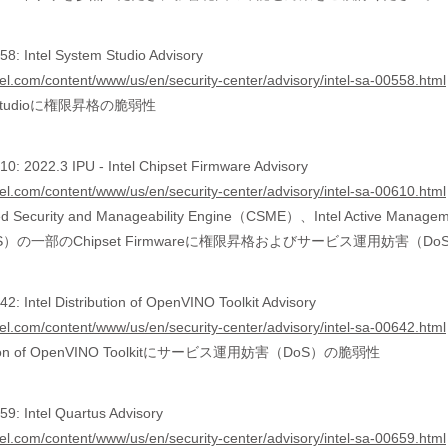
8: Intel System Studio Advisory
tel.com/content/www/us/en/security-center/advisory/intel-sa-00558.html
em Studioに権限昇格の脆弱性
0: 2022.3 IPU - Intel Chipset Firmware Advisory
tel.com/content/www/us/en/security-center/advisory/intel-sa-00610.html
ged Security and Manageability Engine（CSME）、Intel Active Manage
（SPS）の一部のChipset Firmwareに権限昇格およびサービス運用妨害（D
: Intel Distribution of OpenVINO Toolkit Advisory
tel.com/content/www/us/en/security-center/advisory/intel-sa-00642.html
ribution of OpenVINO Toolkitにサービス運用妨害（DoS）の脆弱性
9: Intel Quartus Advisory
tel.com/content/www/us/en/security-center/advisory/intel-sa-00659.html