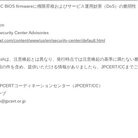
 NUC BIOS firmwareに権限昇格およびサービス運用妨害（DoS）の脆弱性
ion
Security Center Advisories
tel.com/content/www/us/en/security-center/default.html
wsFlashは、注意喚起とは異なり、発行時点では注意喚起の基準に満た
の件を含め、提供いただける情報がありましたら、JPCERT/CCまで
PCERTコーディネーションセンター（JPCERT/CC）
ープ
@jpcert.or.jp