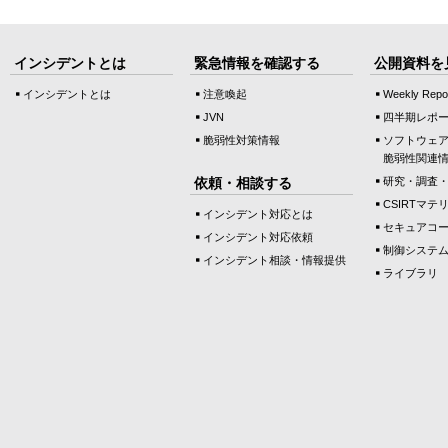
インシデントとは
緊急情報を確認する
公開資料を
インシデントとは
注意喚起
Weekly Repo
JVN
四半期レポ
脆弱性対策情報
ソフトウェ
脆弱性関連
依頼・相談する
研究・調査
CSIRTマテ
インシデント対応とは
セキュアコ
インシデント対応依頼
制御システ
インシデント相談・情報提供
ライブラリ