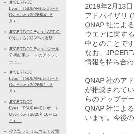
JPCERT/CC
2019年2月13
Eyes「TSUBAMEレポート
アドバイザリ (N
Overflow（2026年4～6
月）」
QNAP 社によ
JPCERT/CC Eyes「APT-C-
ウエアに関す
60による2026年の攻撃」
中とのことで
JPCERT/CC Eyes「ツール
なお、JPCE
分析結果シートのアップデ
情報を持ち合
ート」
JPCERT/CC
Eyes「TSUBAMEレポート
QNAP 社の
Overflow（2026年1～3
が推奨されてい
月）」
らのアップデ
JPCERT/CC
QNAP 社に
Eyes「TSUBAMEレポート
Overflow（2025年10～12
います。今後
月）」
侵入型ランサムウェア攻撃