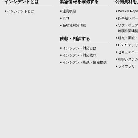
インシデントとは
緊急情報を確認する
公開資料を
インシデントとは
注意喚起
Weekly Repo
JVN
四半期レポ
脆弱性対策情報
ソフトウェ
脆弱性関連
依頼・相談する
研究・調査
CSIRTマテ
インシデント対応とは
セキュアコ
インシデント対応依頼
制御システ
インシデント相談・情報提供
ライブラリ