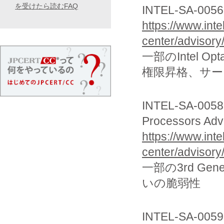
を受けたら読むFAQ
INTEL-SA-0056
https://www.int
center/advisory
一部のIntel Opt
権限昇格、サー
INTEL-SA-00586
Processors Adv
https://www.int
center/advisory
一部の3rd Gener
いの脆弱性
INTEL-SA-00595