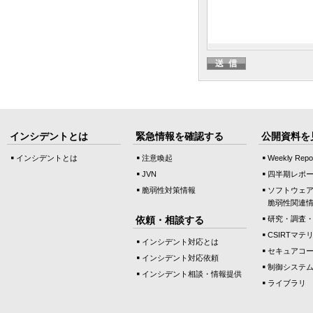
インシデントとは
緊急情報を確認する
公開資料を
インシデントとは
注意喚起
Weekly Repo
JVN
四半期レポ
脆弱性対策情報
ソフトウェ
脆弱性関連
依頼・相談する
研究・調査
CSIRTマテ
インシデント対応とは
セキュアコ
インシデント対応依頼
制御システ
インシデント相談・情報提供
ライブラリ