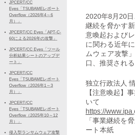
JPCERT/CC
Eyes「TSUBAMEレポート
Overflow（2026年4～6
2020年8月20
月）」
継続を脅かす
JPCERT/CC Eyes「APT-C-
意喚起およびレ
60による2026年の攻撃」
に関わる近年
JPCERT/CC Eyes「ツール
ムウェア攻撃」
分析結果シートのアップデ
口、推奨され
ート」
JPCERT/CC
Eyes「TSUBAMEレポート
独立行政法人 情
Overflow（2026年1～3
【注意喚起】
月）」
いて
JPCERT/CC
Eyes「TSUBAMEレポート
https://www.ipa
Overflow（2025年10～12
「事業継続を
月）」
ート本紙
侵入型ランサムウェア攻撃