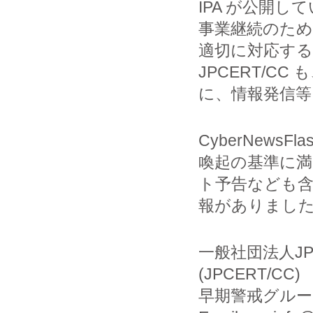
IPA が公開
事業継続のため
適切に対応す
JPCERT/C
に、情報発信等
CyberNew
喚起の基準に
ト予告なども
報がありました
一般社団法人J
(JPCERT/CC)
早期警戒グルー