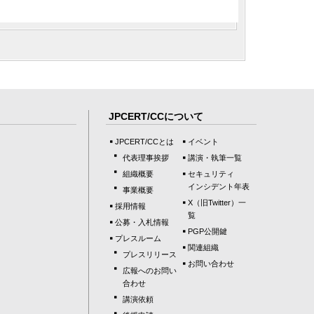
JPCERT/CCについて
JPCERT/CCとは
イベント
代表理事挨拶
講演・執筆一覧
組織概要
セキュリティ
インシデント年表
事業概要
X（旧Twitter）一
採用情報
覧
公募・入札情報
PGP公開鍵
プレスルーム
関連組織
プレスリリース
お問い合わせ
広報へのお問い
合わせ
講演依頼