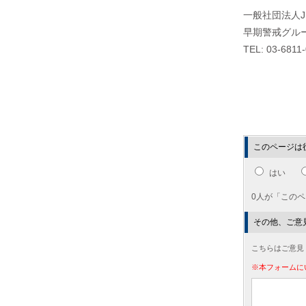
一般社団法人JP
早期警戒グル
TEL: 03-6811-
このページは
はい
0人が「この
その他、ご意
こちらはご意見
※本フォームに