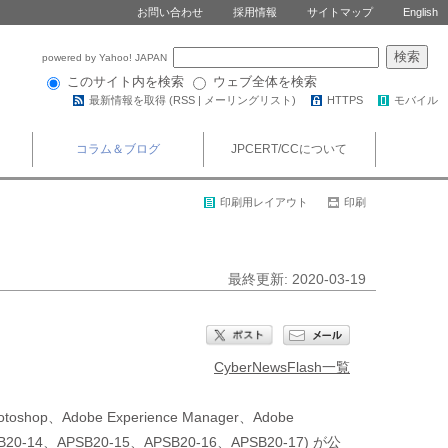
お問い合わせ
採用情報
サイトマップ
English
powered by Yahoo! JAPAN
このサイト内を検索
ウェブ全体を検索
最新情報を取得 (
RSS
|
メーリングリスト
)
HTTPS
モバイル
コラム＆ブログ
JPCERT/CCについて
印刷用レイアウト
印刷
最終更新: 2020-03-19
CyberNewsFlash一覧
oshop、Adobe Experience Manager、Adobe
0-14、APSB20-15、APSB20-16、APSB20-17) が公