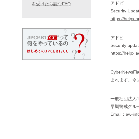
アドビ
を受けたら読むFAQ
Security Upda
https://helpx
アドビ
Security upda
https://helpx
CyberNe
まれます。今回
一般社団法人J
早期警戒グル
Email：ew-info