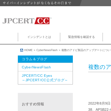
インシデントとは
緊急情報を確認する
HOME
CyberNewsFlash
複数のアドビ製品のアップデートについ
コラム＆ブログ
複数の
CyberNewsFlash
JPCERT/CC Eyes
～JPCERT/CC公式ブログ～
2022年8月
おすすめ情報
38、APSB