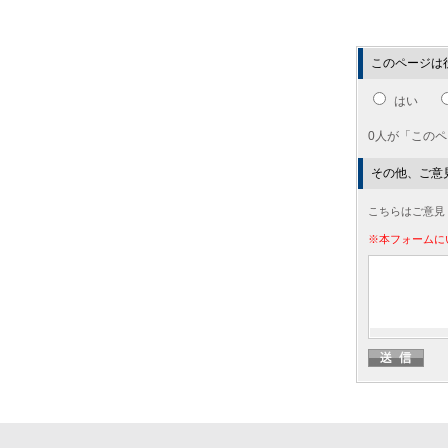
このページは
はい
0人が「この
その他、ご意
こちらはご意見
※本フォームに