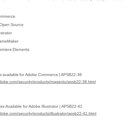
ommerce
Open Source
strator
rameMaker
emiere Elements
te available for Adobe Commerce | APSB22-38
.adobe.com/security/products/magento/apsb22-38.html
es Available for Adobe Illustrator | APSB22-41
adobe.com/security/products/illustrator/apsb22-41.html