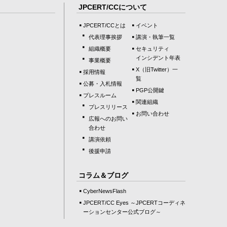
JPCERT/CCについて
JPCERT/CCとは
イベント
代表理事挨拶
講演・執筆一覧
組織概要
セキュリティ
インシデント年表
事業概要
X（旧Twitter）一
採用情報
覧
公募・入札情報
PGP公開鍵
プレスルーム
関連組織
プレスリリース
お問い合わせ
広報へのお問い
合わせ
講演依頼
後援申請
コラム＆ブログ
CyberNewsFlash
JPCERT/CC Eyes ～JPCERTコーディネ
ーションセンター公式ブログ～