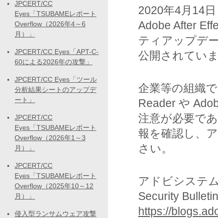
JPCERT/CC
2020年4月14日
Eyes「TSUBAMEレポート
Adobe After 
Overflow（2026年4～6
月）」
ティアップデート (
JPCERT/CC Eyes「APT-C-
公開されてい
60による2026年の攻撃」
JPCERT/CC Eyes「ツール
企業等の組織で広く
分析結果シートのアップデ
ート」
Reader や A
注意が必要で
JPCERT/CC
Eyes「TSUBAMEレポート
報を確認し、
Overflow（2026年1～3
さい。
月）」
JPCERT/CC
Eyes「TSUBAMEレポート
アドビシステ
Overflow（2025年10～12
Security Bulleti
月）」
https://blogs.a
侵入型ランサムウェア攻撃