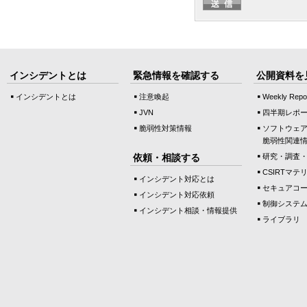
インシデントとは
緊急情報を確認する
公開資料を
インシデントとは
注意喚起
Weekly Repo
JVN
四半期レポ
脆弱性対策情報
ソフトウェ
脆弱性関連
依頼・相談する
研究・調査
CSIRTマテ
インシデント対応とは
セキュアコ
インシデント対応依頼
制御システ
インシデント相談・情報提供
ライブラリ