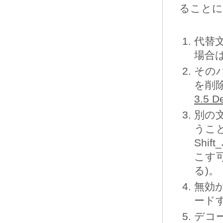
ることに
代替文
場合は
その
を削
3.5 D
別の文
うこ
Shi
こす
る)。
無効か
ード
デコ