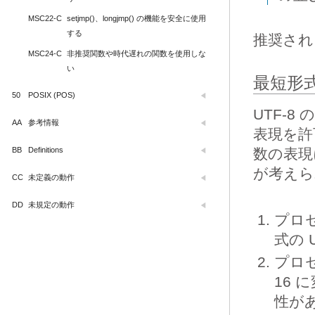
MSC22-C
setjmp()、longjmp() の機能を安全に使用
する
推奨され
MSC24-C
非推奨関数や時代遅れの関数を使用しな
い
最短形
50
POSIX (POS)
UTF-
AA
参考情報
表現を許
BB
Definitions
数の表現
が考えら
CC
未定義の動作
DD
未規定の動作
プロ
式の 
プロセ
16
性が