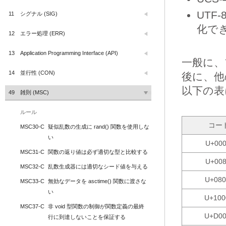
UTF
11
シグナル (SIG)
化で
12
エラー処理 (ERR)
13
Application Programming Interface (API)
一般に、
14
並行性 (CON)
後に、他
以下の表
49
雑則 (MSC)
ルール
コー
MSC30-C
疑似乱数の生成に rand() 関数を使用しな
い
U+000
MSC31-C
関数の返り値は必ず適切な型と比較する
U+008
MSC32-C
乱数生成器には適切なシード値を与える
U+080
MSC33-C
無効なデータを asctime() 関数に渡さな
い
U+100
MSC37-C
非 void 型関数の制御が関数定義の最終
U+D00
行に到達しないことを保証する