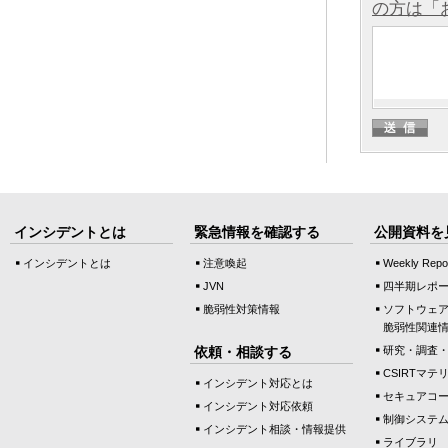
の方は「
インシデントとは
緊急情報を確認する
公開資料を
インシデントとは
注意喚起
Weekly Repo
JVN
四半期レポ
脆弱性対策情報
ソフトウェ
脆弱性関連
依頼・相談する
研究・調査
CSIRTマテ
インシデント対応とは
セキュアコ
インシデント対応依頼
制御システ
インシデント相談・情報提供
ライブラリ