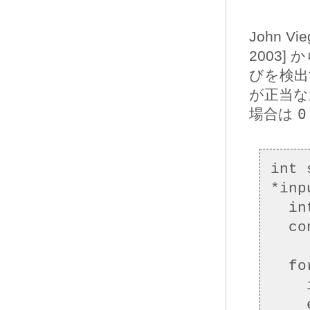
John Vie
2003
びを検出
が正当な
場合は
0
int 
*inp
  int nb;

  const unsigned char *c = input;

  for (c = input;  *c;  c += (nb + 1)) {

    if (!(*c & 0x80)) nb = 0;

    else if ((*c & 0xc0) == 0x80) return 