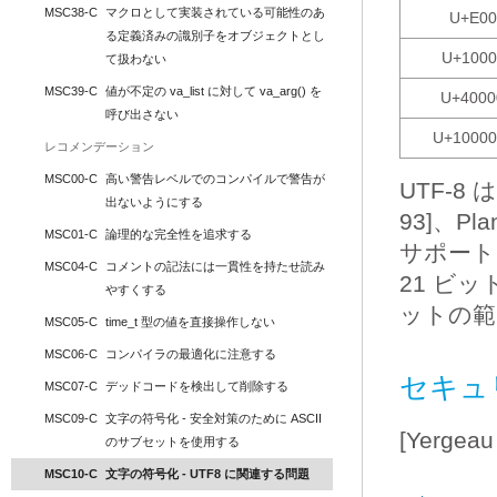
MSC38-C
マクロとして実装されている可能性のあ
U+E00
る定義済みの識別子をオブジェクトとし
U+1000
て扱わない
MSC39-C
値が不定の va_list に対して va_arg() を
U+4000
呼び出さない
U+10000
レコメンデーション
MSC00-C
高い警告レベルでのコンパイルで警告が
UTF-8
出ないようにする
93]、P
MSC01-C
論理的な完全性を追求する
サポート
MSC04-C
コメントの記法には一貫性を持たせ読み
21 ビッ
やすくする
ットの範囲
MSC05-C
time_t 型の値を直接操作しない
MSC06-C
コンパイラの最適化に注意する
セキュ
MSC07-C
デッドコードを検出して削除する
MSC09-C
文字の符号化 - 安全対策のために ASCII 
[Yerg
のサブセットを使用する
MSC10-C
文字の符号化 - UTF8 に関連する問題