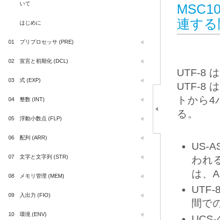
いて
MSC1
連する
はじめに
01
プリプロセッサ (PRE)
02
宣言と初期化 (DCL)
UTF-8
03
式 (EXP)
UTF-8
トから4
04
整数 (INT)
る。
05
浮動小数点 (FLP)
06
配列 (ARR)
US-
07
文字と文字列 (STR)
われる
は、A
08
メモリ管理 (MEM)
UTF
09
入出力 (FIO)
間で
10
環境 (ENV)
UCS