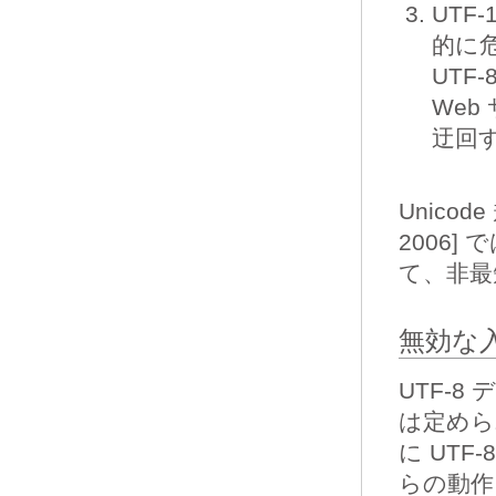
UTF
的に
UTF
We
迂回
Unicod
2006]
て、非最
無効な
UTF-
は定めら
に UT
らの動作