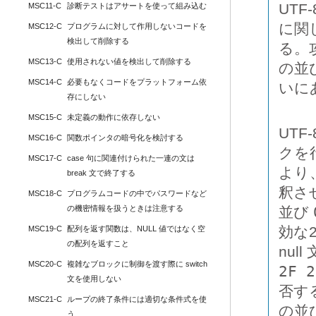
UTF
MSC11-C
診断テストはアサートを使って組み込む
に関
MSC12-C
プログラムに対して作用しないコードを
検出して削除する
る。
MSC13-C
使用されない値を検出して削除する
の並
MSC14-C
必要もなくコードをプラットフォーム依
いに
存にしない
MSC15-C
未定義の動作に依存しない
UT
MSC16-C
関数ポインタの暗号化を検討する
クを
MSC17-C
case 句に関連付けられた一連の文は 
より
break 文で終了する
釈さ
MSC18-C
プログラムコードの中でパスワードなど
の機密情報を扱うときは注意する
並び
効な
MSC19-C
配列を返す関数は、NULL 値ではなく空
の配列を返すこと
nu
MSC20-C
複雑なブロックに制御を渡す際に switch 
2F 
文を使用しない
否す
MSC21-C
ループの終了条件には適切な条件式を使
の並
う