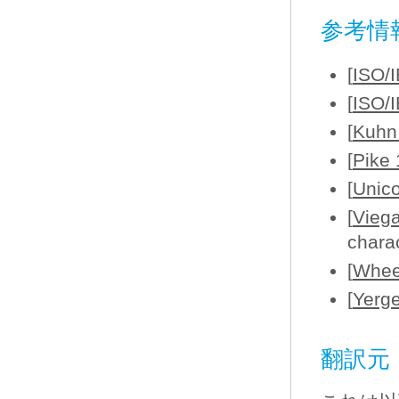
参考情
[
ISO/
[
ISO/
[
Kuhn
[
Pike
[
Unic
[
Vieg
chara
[
Whee
[
Yerg
翻訳元