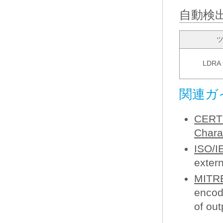
自動検
LDRA t
関連ガ
CERT 
Chara
ISO/I
extern
MITR
encod
of out