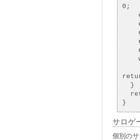
0;

    else if ((*c & 0xe0) == 0xc0) nb = 1;

    else if ((*c & 0xf0) == 0xe0) nb = 2;

    else if ((*c & 0xf8) == 0xf0) nb = 3;

    else if ((*c & 0xfc) == 0xf8) nb = 4;

    else if ((*c & 0xfe) == 0xfc) nb = 5;

    while (nb-- > 0)

      if ((*(c + nb) & 0xc0
retu
  }

  return 1;

サロゲ
個別のサ