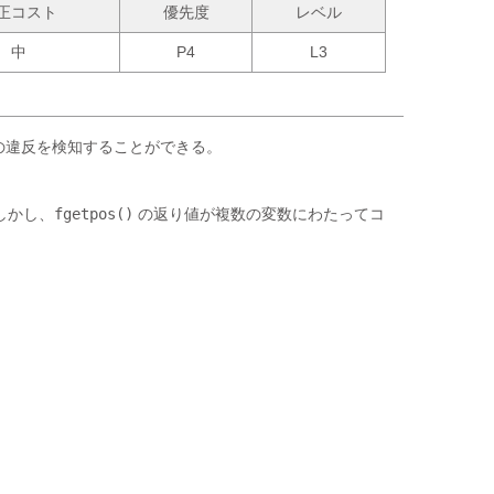
正コスト
優先度
レベル
中
P4
L3
このルールの違反を検知することができる。
。しかし、
fgetpos()
の返り値が複数の変数にわたってコ