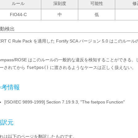
ルール
深刻度
可能性
修
FIO44-C
中
低
動検出
ERT C Rule Pack を適用した Fortify SCA バージョン 5.0 は
ompass/ROSE はこのルールの一般的な違反を検知することができる
ーされてから
fsetpos()
に渡されるようなケースは正しく扱えない。
参考情報
[ISO/IEC 9899-1999] Section 7.19.9.3, "The fsetpos Function"
翻訳元
れは以下のページを翻訳したものです。