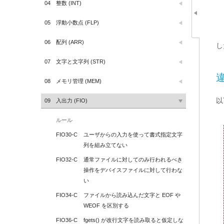
04
整数 (INT)
05
浮動小数点 (FLP)
06
配列 (ARR)
し
07
文字と文字列 (STR)
08
メモリ管理 (MEM)
以
09
入出力 (FIO)
ルール
FIO30-C
ユーザからの入力を使って書式指定文字
列を組み立てない
FIO32-C
通常ファイルに対してのみ行われるべき
操作をデバイスファイルに対して行わな
い
FIO34-C
ファイルから読み込んだ文字と EOF や 
WEOF を区別する
FIO36-C
fgets() が改行文字を読み取ると仮定しな