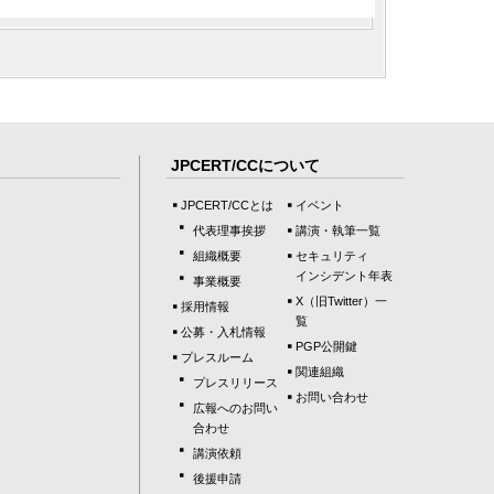
JPCERT/CCについて
JPCERT/CCとは
イベント
代表理事挨拶
講演・執筆一覧
組織概要
セキュリティ
インシデント年表
事業概要
X（旧Twitter）一
採用情報
覧
公募・入札情報
PGP公開鍵
プレスルーム
関連組織
プレスリリース
お問い合わせ
広報へのお問い
合わせ
講演依頼
後援申請