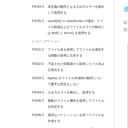
FIO33-C
未定義の動作となる入出力エラーを検出
して処理する
FIO35-C
sizeof(int) == sizeof(char) の場合、ファ
以
イル終端およびファイルエラーの検出に
位
は feof() と ferror() を使用する
レコメンデーション
FIO01-C
ファイル名を使用してファイルを識別す
る関数の使用に注意する
FIO02-C
汚染された情報源から取得したパス名は
正規化する
FIO03-C
fopen() やファイル作成時の動作につい
て勝手な想定をしない
FIO04-C
入出力エラーを検出し、処理する
FIO05-C
複数のファイル属性を使用してファイル
を特定する
FIO06-C
適切なパーミッションを持つファイルを
作成する