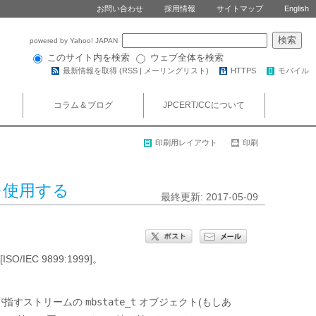
お問い合わせ
採用情報
サイトマップ
English
powered by Yahoo! JAPAN
このサイト内を検索
ウェブ全体を検索
最新情報を取得 (
RSS
|
メーリングリスト
)
HTTPS
モバイル
コラム＆ブログ
JPCERT/CCについて
印刷用レイアウト
印刷
返す値を使用する
最終更新: 2017-05-09
IEC 9899:1999]。
が指すストリームの
mbstate_t
オブジェクト(もしあ