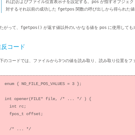
れば)およびファイル位置表示子を設定する。
pos
が指すオブジェク
対するそれ以前の成功した
fgetpos
関数の呼び出しから得られた値
たがって、
fgetpos()
が返す値以外のいかなる値を
pos
に使用しても
違反コード
下のコードでは、ファイルから3つの値を読み取り、読み取り位置をフ
enum { NO_FILE_POS_VALUES = 3 };

int opener(FILE* file, /* ... */ ) {

  int rc;

  fpos_t offset;

  /* ... */
