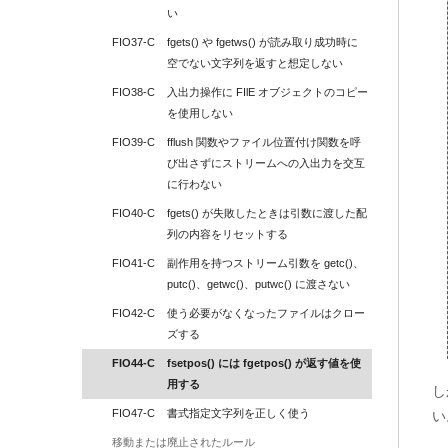
い
FIO37-C
fgets() や fgetws() が読み取り成功時に
空でない文字列を返すと想定しない
FIO38-C
入出力操作に FIlE オブジェクトのコピー
を使用しない
FIO39-C
fflush 関数やファイル位置付け関数を呼
び出さずにストリームへの入出力を交互
に行わない
FIO40-C
fgets() が失敗したときは引数に渡した配
列の内容をリセットする
FIO41-C
副作用を持つストリーム引数を getc()、
putc()、getwc()、putwc() に渡さない
FIO42-C
使う必要がなくなったファイルはクロー
ズする
FIO44-C
fsetpos() には fgetpos() が返す値を使
用する
し
FIO47-C
書式指定文字列を正しく使う
い
移動または廃止されたルール