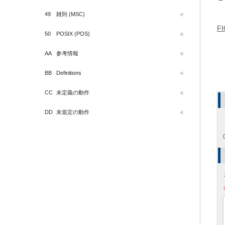
49
雑則 (MSC)
FI
50
POSIX (POS)
AA
参考情報
BB
Definitions
CC
未定義の動作
DD
未規定の動作