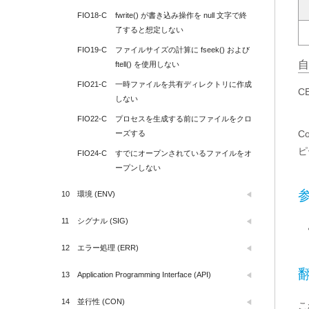
FIO18-C
fwrite() が書き込み操作を null 文字で終
了すると想定しない
FIO19-C
ファイルサイズの計算に fseek() および 
自
ftell() を使用しない
FIO21-C
一時ファイルを共有ディレクトリに作成
C
しない
FIO22-C
プロセスを生成する前にファイルをクロ
C
ーズする
ピ
FIO24-C
すでにオープンされているファイルをオ
ープンしない
10
環境 (ENV)
11
シグナル (SIG)
12
エラー処理 (ERR)
13
Application Programming Interface (API)
14
並行性 (CON)
こ