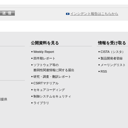
インシデント報告はこちらから
公開資料を見る
情報を受け取る
Weekly Report
CISTA（シスタ）
四半期レポート
製品開発者登録
ソフトウェア等の
メーリングリスト
脆弱性関連情報に関する届出
RSS
研究・調査・翻訳レポート
CSIRTマテリアル
セキュアコーディング
制御システムセキュリティ
報提供
ライブラリ