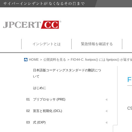
インシデントとは
緊急情報を確認する
HOME
公開資料を見る
FIO44-C. fsetpos() には fgetpos()
日本語版コーディングスタンダードの翻訳につ
いて
F
はじめに
01
プリプロセッサ (PRE)
C
02
宣言と初期化 (DCL)
03
式 (EXP)