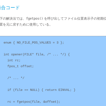
適合コード
下の解決法では、
fgetpos()
を呼び出してファイル位置表示子の初期
置を元に戻すために使用している。
enum { NO_FILE_POS_VALUES = 3 };

int opener(FILE* file, /* ... */) {

  int rc;

  fpos_t offset;

  /* ... */

  if (file == NULL) { return EINVAL; }

  rc = fgetpos(file, &offset);
