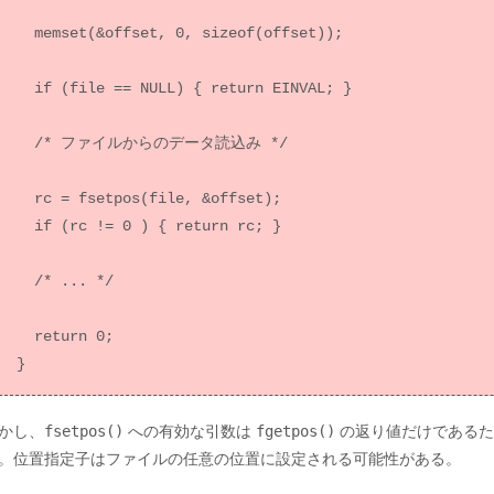
  memset(&offset, 0, sizeof(offset));

  if (file == NULL) { return EINVAL; }

  /* ファイルからのデータ読込み */

  rc = fsetpos(file, &offset);

  if (rc != 0 ) { return rc; }

  /* ... */

  return 0;

かし、
fsetpos()
への有効な引数は
fgetpos()
の返り値だけであるた
。位置指定子はファイルの任意の位置に設定される可能性がある。