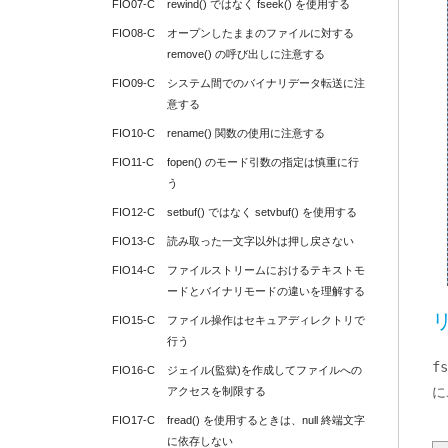
FIO07-C
rewind() ではなく fseek() を使用する
FIO08-C
オープンしたままのファイルに対する 
remove() の呼び出しに注意する
FIO09-C
システム間でのバイナリデータ転送に注
意する
FIO10-C
rename() 関数の使用に注意する
FIO11-C
fopen() のモード引数の指定は慎重に行
う
FIO12-C
setbuf() ではなく setvbuf() を使用する
FIO13-C
読み取った一文字以外は押し戻さない
FIO14-C
ファイルストリームにおけるテキストモ
ードとバイナリモードの違いを理解する
FIO15-C
ファイル操作はセキュアディレクトリで
行う
fs
FIO16-C
ジェイル(監獄)を作成してファイルへの
に
アクセスを制限する
FIO17-C
fread() を使用するときは、null 終端文字
に依存しない