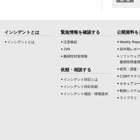
インシデントとは
緊急情報を確認する
公開資料を
インシデントとは
注意喚起
Weekly Repo
JVN
四半期レポ
脆弱性対策情報
ソフトウェ
脆弱性関連
依頼・相談する
研究・調査
CSIRTマテ
インシデント対応とは
セキュアコ
インシデント対応依頼
制御システ
インシデント相談・情報提供
ライブラリ