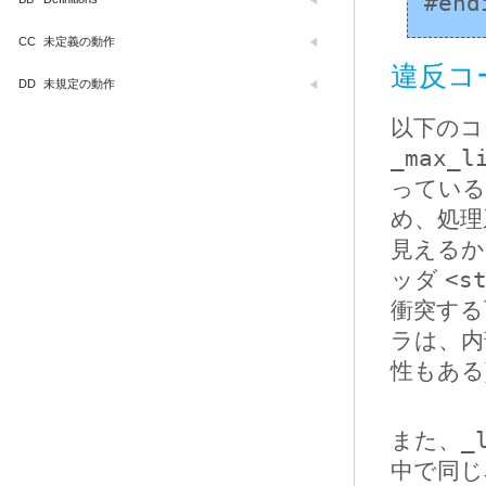
#end
CC
未定義の動作
違反コ
DD
未規定の動作
以下のコ
_max_l
っている
め、処理
見えるか
ッダ
<s
衝突する
ラは、内
性もある
また、
_
中で同じ