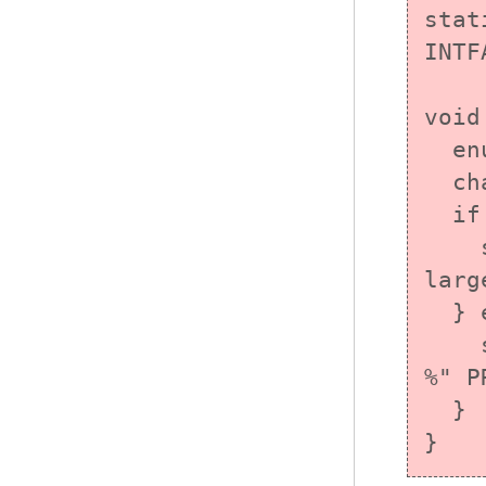
stat
INTF
void
  enum { SIZE_MAX = 80 };

  char buf[SIZE_MAX];

  if (INTFAST16_LIMIT_MAX < val) {

    sprintf(buf, "The value is too 
larg
  } else {

    snprintf(buf, SIZE_MAX, "The value is 
%" P
  }

}