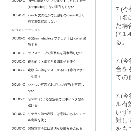
DCL40-C
同一の関数やオブジェクトに対して適合
(compatible)しない宣言をしない
7.
DCL41-C
switch 文のなかでは最初の case 句より
ロ名
前で変数宣言しない
だ場
レコメンデーション
(7
DCL00-C
不変(immutable)オブジェクトは const 修
る。
飾する
DCL01-C
サブスコープで変数名を再利用しない
7.
DCL02-C
視覚的に区別できる識別子を使う
合を
DCL03-C
定数式の値をテストするには静的アサー
ての
トを使う
DCL04-C
ひとつの宣言で2つ以上の変数を宣言し
ない
7.
DCL05-C
typedef による型定義ではポインタ型を
ル有
避ける
いず
DCL06-C
リテラル値の表現には意味のあるシンボ
対し
ル定数を使う
をも
DCL07-C
関数宣言子には適切な型情報を含める