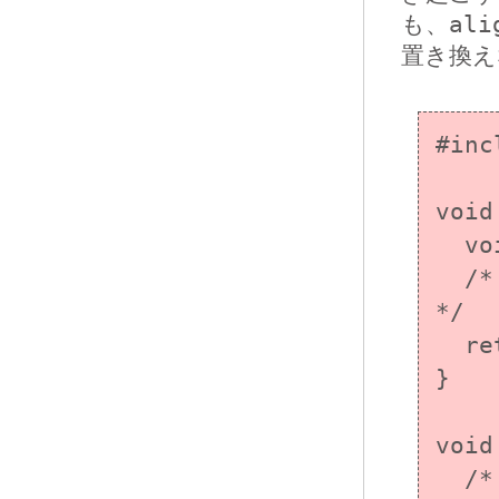
も、
ali
置き換え
#inc
void
  void *ptr;

  /* 専用の領域から記憶域を割り当て、ptr を設定 
*/

  return ptr;

}

void
  /* 記憶域を専用の領域に返却 */
