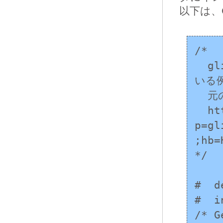
以下は、
/*

  glibc の <stdio.h> で予約済み識別子を宣言して
いる例
  元のソースコードは以下を参照:

  https://sourceware.org/git/?
p=gl
;hb=
*/

#  d
#  i
/* G