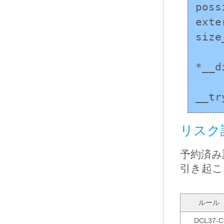
poss
exte
size
		
*__d
	
__tr
リスク
予約済み
引き起こ
ルール
DCL37-C