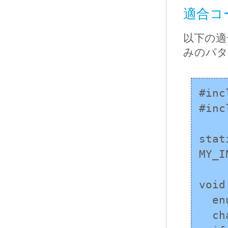
適合コ
以下の適
みのパタ
#inc
#inc
stat
MY_I
void
  enum { BUFSIZE = 80 };

  char buf[BUFSIZE];
