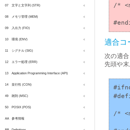
/* <
07
文字と文字列 (STR)
08
メモリ管理 (MEM)
#end
09
入出力 (FIO)
10
環境 (ENV)
適合コ
11
シグナル (SIG)
次の適合
12
エラー処理 (ERR)
先頭や末
13
Application Programming Interface (API)
14
並行性 (CON)
#ifn
#def
49
雑則 (MSC)
50
POSIX (POS)
/* <
AA
参考情報
BB
Definitions