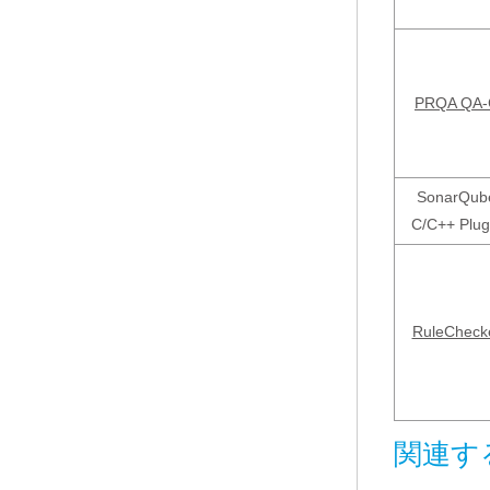
PRQA QA-
SonarQub
C/C++ Plug
RuleCheck
関連す