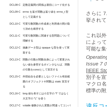
DCL08-C
定数定義間の関係は適切にコード化する
DCL09-C
errno を返す関数は返り値を errno_t 型
さらに 
として定義する
挙されて
DCL10-C
可変引数関数の作成者と利用者の間の取
り決めを維持する
これ以外
DCL11-C
可変引数関数に関連する型問題について
理解する
によって
可能な集
DCL12-C
抽象データ型は opaque な型を使って実
装する
Operatin
DCL13-C
関数の引数が関数自身によって変更され
Issue 7
ない値を参照するポインタならば、関数
[
IEEE St
の引数をconstとして宣言する
別子を宣
DCL15-C
外部結合を必要としないファイル有効範
囲のオブジェクトや関数は static 宣言す
マクロ名
る
標準の附
DCL16-C
long 値を表すには小文字の "l" ではなく
大文字の "L" を使う
違反コ
DCL17-C
volatile 修飾された変数が間違ってコンパ