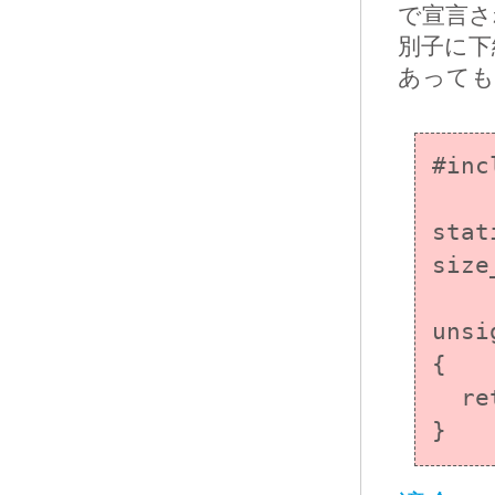
で宣言さ
別子に下
あっても
#inc
stat
size
unsi
{

  return count < _limit ? count : _limit;

}