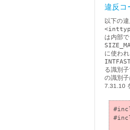
違反コ
以下の違
<intty
は内部
SIZE_M
に使われ
INTFAS
る識別子
の識別子
7.31.1
#inc
#inc