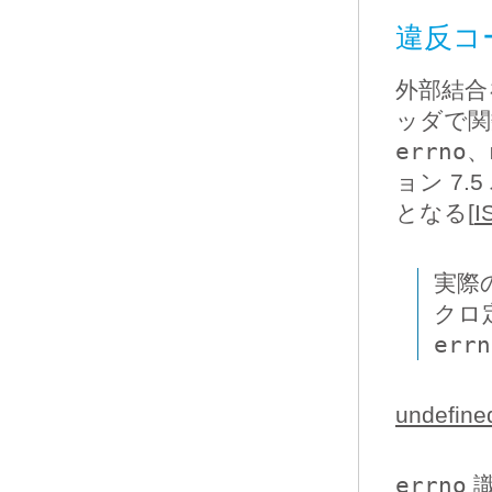
違反コー
外部結合
ッダで関
errno
、
ョン 7.
となる[
I
実際
クロ
errn
undefine
errno