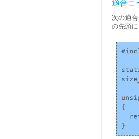
適合コ
次の適合
の先頭に
#inc
stat
size
unsi
{

  return count < limit ? count : limit;

}