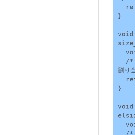
  return ptr;

}

void
size
  void *ptr;

  /* 専用の領域から適切なアラインメントの記憶域を
割り当
  return ptr;

}

void
elsi
  void *ptr;

  /* 専用の領域から記憶域を割り当て、ゼロ初期化