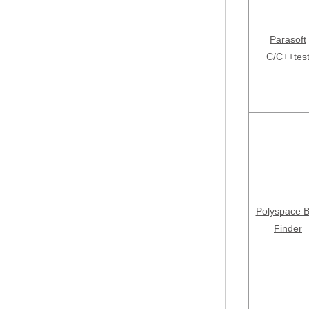
Parasoft
C/C++tes
Polyspace 
Finder