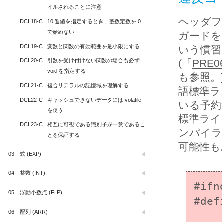
イルされることに注意
ヘッダフ
DCL18-C
10 進値を指定するとき、整数定数を 0 
で始めない
ガードを
DCL19-C
変数と関数の有効範囲を最小限にする
いう慣習
(「
PRE
DCL20-C
引数を受け付けない関数の場合も必ず 
void を指定する
も参照。
DCL21-C
複合リテラルの記憶域を理解する
語標準ラ
DCL22-C
キャッシュできないデータには volatile 
いる予約
を使う
標準ライ
DCL23-C
相互に可視である識別子が一意であるこ
ンパイラ
とを保証する
可能性も
03
式 (EXP)
04
整数 (INT)
#ifn
05
浮動小数点 (FLP)
#def
06
配列 (ARR)