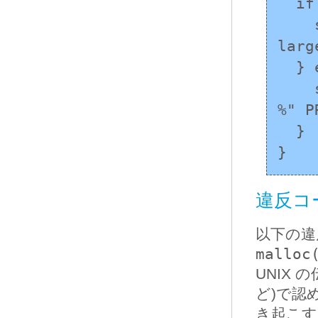
  if (MY_INTFAST16_UPPER_LIMIT < val) {

    sprintf(buf, "The value is too 
larg
  } else {

    snprintf(buf, BUFSIZE, "The value is 
%" P
  }

}
違反コ
以下の違
malloc
UNIX
ど)で認
き起こす