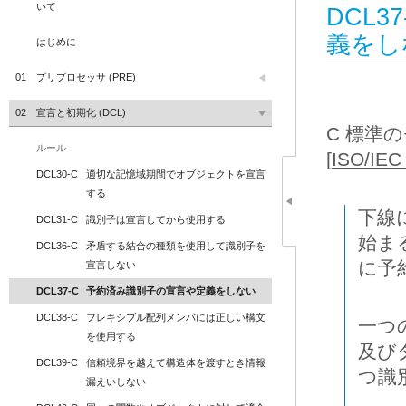
いて
DCL3
義をし
はじめに
01
プリプロセッサ (PRE)
02
宣言と初期化 (DCL)
C 標準
ルール
[
ISO/IEC
DCL30-C
適切な記憶域期間でオブジェクトを宣言
する
下線
DCL31-C
識別子は宣言してから使用する
始ま
DCL36-C
矛盾する結合の種類を使用して識別子を
に予
宣言しない
DCL37-C
予約済み識別子の宣言や定義をしない
DCL38-C
フレキシブル配列メンバには正しい構文
一つ
を使用する
及び
DCL39-C
信頼境界を越えて構造体を渡すとき情報
つ識
漏えいしない