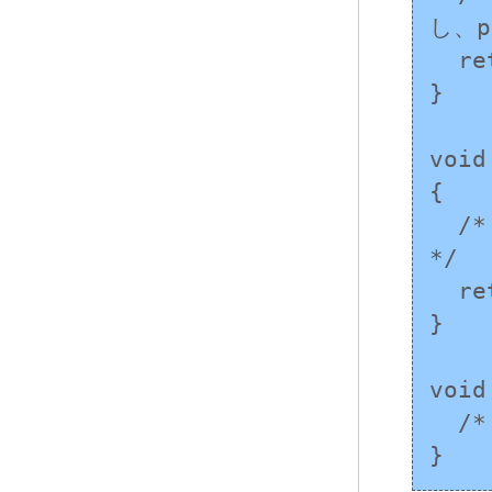
し、p
  return ptr;

}

void
{

  /* 専用の領域からの再割り当てを行い、ptr を設定 
*/

  return ptr;

}

void
  /* 記憶域を専用の領域に返却 */

}