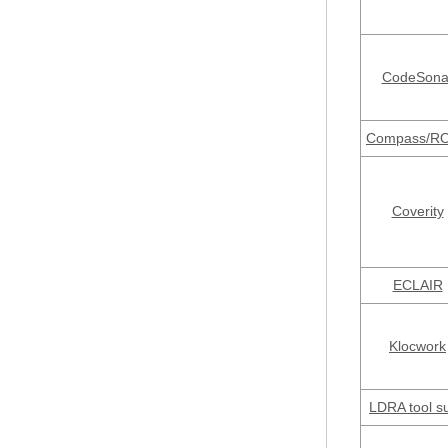
CodeSona
Compass/R
Coverity
ECLAIR
Klocwork
LDRA tool su