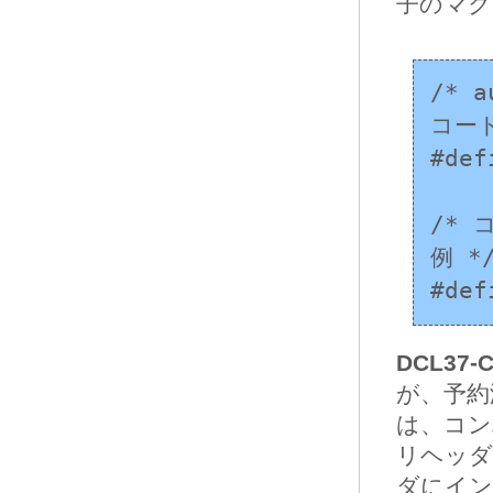
子のマク
/* 
コード
#def
/*
例 */
#def
DCL37-C
が、予約
は、コン
リヘッダ
ダにイン