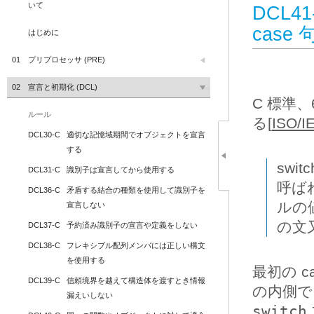
いて
DCL4
cas
はじめに
01
プリプロセッサ (PRE)
02
宣言と初期化 (DCL)
C 標準
ルール
る[
ISO/I
DCL30-C
適切な記憶域期間でオブジェクトを宣言
する
swi
DCL31-C
識別子は宣言してから使用する
呼ばれ
DCL36-C
矛盾する結合の種類を使用して識別子を
ルの
宣言しない
の文
DCL37-C
予約済み識別子の宣言や定義をしない
DCL38-C
フレキシブル配列メンバには正しい構文
を使用する
最初の c
DCL39-C
信頼境界を越えて構造体を渡すとき情報
の内側で
漏えいしない
switch