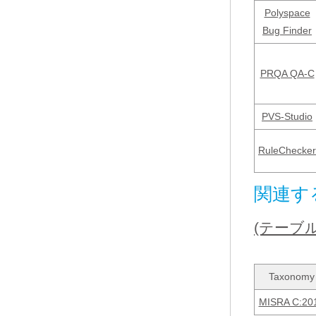
Polyspace
Bug Finder
PRQA QA-C
PVS-Studio
RuleChecker
関連す
(テーブ
Taxonomy
MISRA C:20