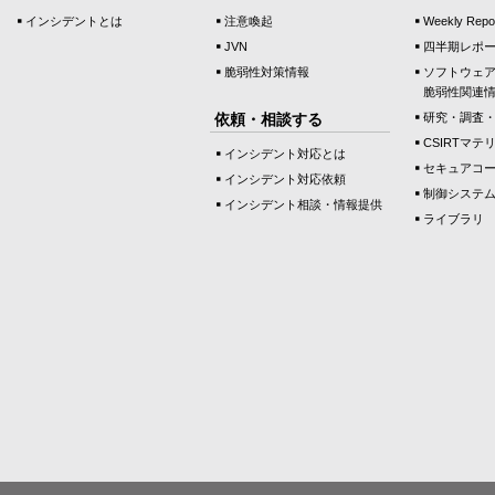
インシデントとは
注意喚起
Weekly Repo
JVN
四半期レポ
脆弱性対策情報
ソフトウェ
脆弱性関連
依頼・相談する
研究・調査
CSIRTマテ
インシデント対応とは
セキュアコ
インシデント対応依頼
制御システ
インシデント相談・情報提供
ライブラリ