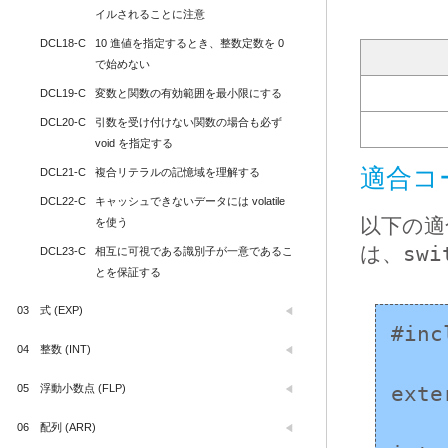
イルされることに注意
DCL18-C
10 進値を指定するとき、整数定数を 0 
で始めない
DCL19-C
変数と関数の有効範囲を最小限にする
DCL20-C
引数を受け付けない関数の場合も必ず 
void を指定する
適合コ
DCL21-C
複合リテラルの記憶域を理解する
DCL22-C
キャッシュできないデータには volatile 
以下の適
を使う
は、
swi
DCL23-C
相互に可視である識別子が一意であるこ
とを保証する
03
式 (EXP)
#inc
04
整数 (INT)
05
浮動小数点 (FLP)
exte
06
配列 (ARR)