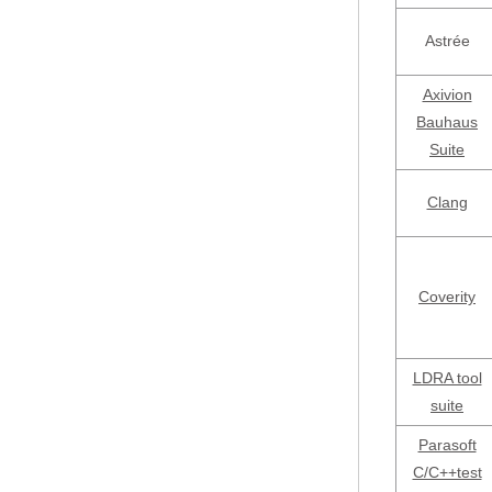
Astrée
Axivion
Bauhaus
Suite
Clang
Coverity
LDRA tool
suite
Parasoft
C/C++test