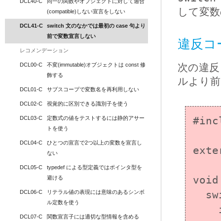
DCL40-C
同一の関数やオブジェクトに対して適合
して変数
(compatible)しない宣言をしない
DCL41-C
switch 文のなかでは最初の case 句より
前で変数宣言しない
違反コ
レコメンデーション
DCL00-C
不変(immutable)オブジェクトは const 修
次の違反
飾する
ルより前
DCL01-C
サブスコープで変数名を再利用しない
DCL02-C
視覚的に区別できる識別子を使う
DCL03-C
定数式の値をテストするには静的アサー
#inc
トを使う
DCL04-C
ひとつの宣言で2つ以上の変数を宣言し
exte
ない
DCL05-C
typedef による型定義ではポインタ型を
void
避ける
DCL06-C
リテラル値の表現には意味のあるシンボ
  switch (expr) {

ル定数を使う
    int i = 4;

DCL07-C
関数宣言子には適切な型情報を含める