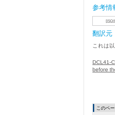
参考情
[
ISO/
翻訳元
これは以
DCL41-C.
before th
このペー