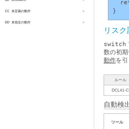
  return 0;

}
CC
未定義の動作
DD
未規定の動作
リスク
switch
数の初期
動作
を引
ルール
DCL41-C
自動検
ツール