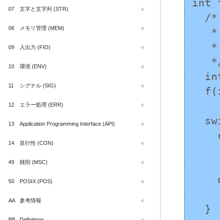
int 
07
文字と文字列 (STR)
  /*

08
メモリ管理 (MEM)
   * switch ブロックの外にコードを移動

   * これにより文は実行される

09
入出力 (FIO)
   */

10
環境 (ENV)
  int i = 4;

11
シグナル (SIG)
  f(i);

12
エラー処理 (ERR)
  switch (expr) {

13
Application Programming Interface (API)
    case 0:

14
並行性 (CON)
      i = 
49
雑則 (MSC)
      /* default ラベルのコード
    default:

50
POSIX (POS)
      printf("%d\n
AA
参考情報
  }

BB
Definitions