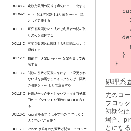
    f(i);

DCL08-C
定数定義間の関係は適切にコード化する
  case 0:

DCL09-C
errno を返す関数は返り値を errno_t 型
    i = 17;

として定義する
    /* default ラベルのコードに実行が移る */

DCL10-C
可変引数関数の作成者と利用者の間の取
り決めを維持する
  default:

DCL11-C
可変引数関数に関連する型問題について
    printf("%d\n", i);

理解する
  }

DCL12-C
抽象データ型は opaque な型を使って実
}
装する
DCL13-C
関数の引数が関数自身によって変更され
ない値を参照するポインタならば、関数
処理系
の引数をconstとして宣言する
先のコード
DCL15-C
外部結合を必要としないファイル有効範
囲のオブジェクトや関数は static 宣言す
ブロック
る
初期化は
DCL16-C
long 値を表すには小文字の "l" ではなく
場合、
p
大文字の "L" を使う
とになる
DCL17-C
volatile 修飾された変数が間違ってコンパ