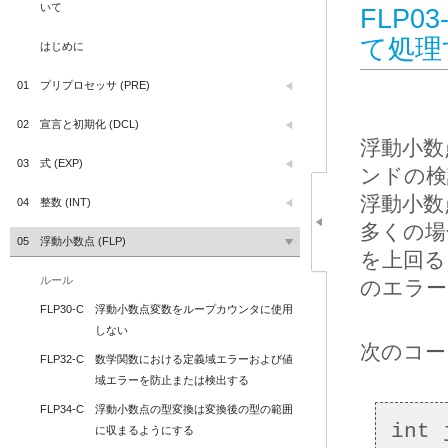
いて
FLP0
て処理
はじめに
01
プリプロセッサ (PRE)
02
宣言と初期化 (DCL)
浮動小数
03
式 (EXP)
ンドの検
浮動小数
04
整数 (INT)
多くの場
05
浮動小数点 (FLP)
を上回る
ルール
のエラー
FLP30-C
浮動小数点変数をループカウンタに使用
しない
次のコー
FLP32-C
数学関数における定義域エラーおよび値
域エラーを防止または検出する
FLP34-C
浮動小数点の型変換は変換後の型の範囲
int 
に収まるようにする