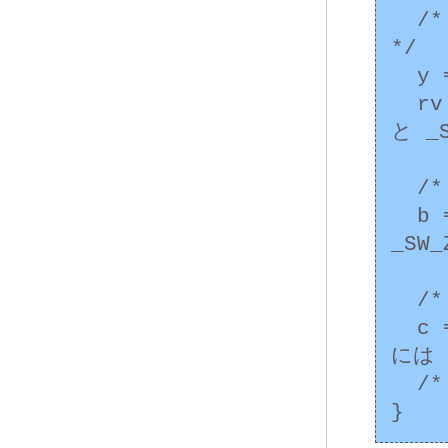
  /* y に格納することは不正確でアンダーフロー: 
*/

  y = a;

  rv = _clearfp();  /* rv には _SW_INEXACT 
と _
  /* ゼロ除算 */

  b = y / x; rv = _clearfp(); /* rv には 
_SW
  /* 不正確 */

  c = sin(30) * a; rv = _clearfp(); /* rv 
には 
  /* ... */
