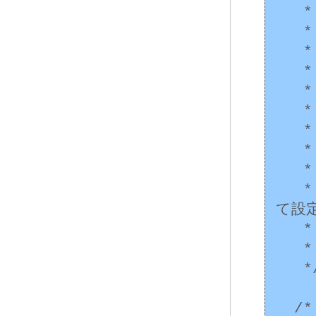
   * ビットマップ ieee->Cause を処理。

   * ビットマップ ieee->Enable を処理。

   * ビットマップ ieee->Status を処理。

   * オペランド ieee->Operand1 を処理し、

   * 形式と値を評価。

   * オペランド ieee->Operand2 を処理し、

   * 形式と値を評価。

   * 結果 ieee->Result を処理し、

   * 形式と値を評価。

   * 結果は、ieee->Cause で指定された演算に従っ
て設定
   * 結果形式は

   * ieee->Result での指定に従う。

   */

  /* ... */
