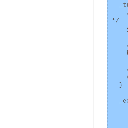
  _try {

    /* y に格納することは不正確でアンダーフロー 
*/

    y = a;

    /* ゼロ除算 */

    b = y / x;

    /* 不正確 */

    c = sin(30) * a;

  }

  _except (_fpieee_flt(

           
             
          