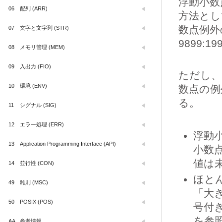
浮動小数
06
配列 (ARR)
方法とし
数点例外
07
文字と文字列 (STR)
9899:19
08
メモリ管理 (MEM)
09
入出力 (FIO)
ただし、
10
環境 (ENV)
数点の例
る。
11
シグナル (SIG)
12
エラー処理 (ERR)
浮動
13
Application Programming Interface (API)
小数
値は
14
並行性 (CON)
ほと
49
雑則 (MSC)
「大き
50
POSIX (POS)
号付き
を参照
AA
参考情報