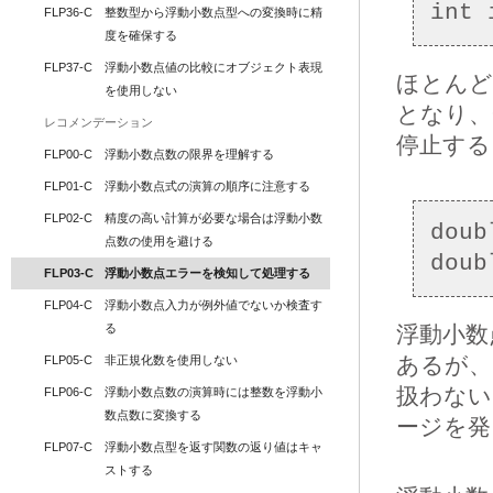
FLP36-C
整数型から浮動小数点型への変換時に精
度を確保する
FLP37-C
浮動小数点値の比較にオブジェクト表現
ほとんど
を使用しない
となり、
レコメンデーション
停止する
FLP00-C
浮動小数点数の限界を理解する
FLP01-C
浮動小数点式の演算の順序に注意する
FLP02-C
精度の高い計算が必要な場合は浮動小数
doub
点数の使用を避ける
FLP03-C
浮動小数点エラーを検知して処理する
FLP04-C
浮動小数点入力が例外値でないか検査す
る
浮動小数
あるが、
FLP05-C
非正規化数を使用しない
扱わない
FLP06-C
浮動小数点数の演算時には整数を浮動小
数点数に変換する
ージを発
FLP07-C
浮動小数点型を返す関数の返り値はキャ
ストする