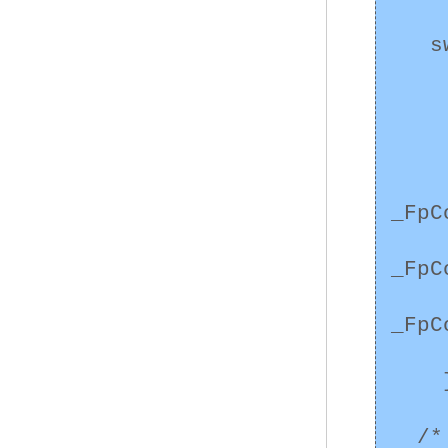
   switch (ieee->Operation) {

     case _FpCodeAd
       /* 
       b
       /* その他の演算
_FpC
        * _Fp
_FpC
        * _Fp
_FpC
       /* 
    }

  /*
