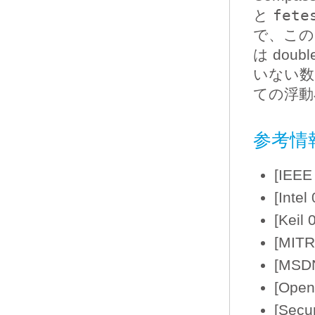
と
fete
で、この
は do
いない数
ての浮動
参考情
[IEEE
[Intel
[Keil 
[MITR
[MSDN
[Open
[Secu