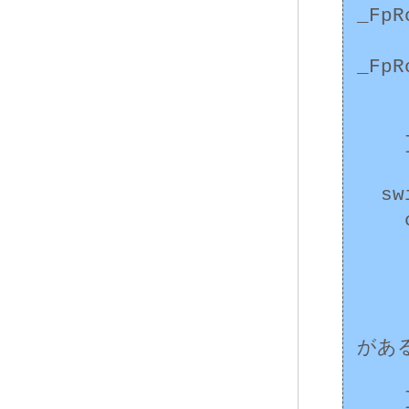
_FpR
       * _FpRoundP
_FpR
      /* ..
    }

  switch (ieee->Precision) {

    case _FpPrecision24:

      /* ..
      bre
      /* その他の精度としては _FpPr
がある
      /* ..
    }
