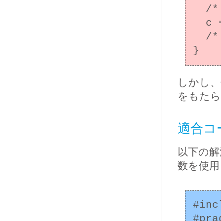
  /* 不正確(精度低下) */

  c = sin(30) * a;

  /* ... */

しかし、
をもたら
適合コー
以下の解
数を使用
#inc
#pra