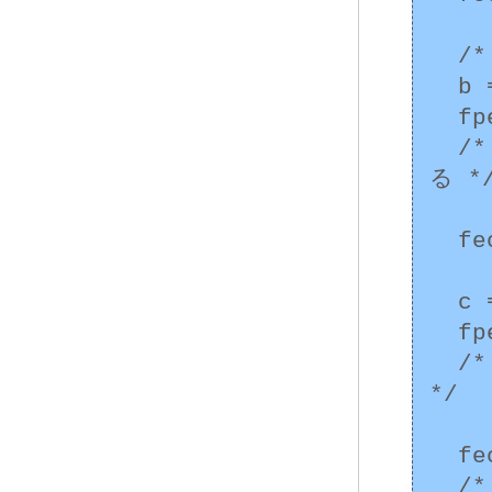
  /* ゼロ除算 */

  b = y / x;

  fpeRaised = fetestexcept(FE_ALL_EXCEPT);

  /* fpeRaised  には FE_DIVBYZERO が設定され
る */
  feclearexcept(FE_ALL_EXCEPT);

  c = sin(30) * a;

  fpeRaised = fetestexcept(FE_ALL_EXCEPT);

  /* fpeRaised  には FE_INEXACT が設定される 
*/

  feclearexcept(FE_ALL_EXCEPT);

  /* ... */
