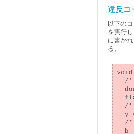
違反コ
以下のコ
を実行し
に書かれ
る。
void
  /* ... */

  double a = 1e-40, b, c = 0.1;

  float x = 0, y;

  /* 不正確でアンダーフロー */

  y = a;

  /* ゼロ演算で除算 */

  b = y / x;
