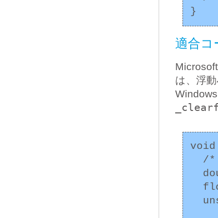
適合コード
Micros
は、浮動
Window
_clear
void
  /* ... */

  double a = 1e-40, b, c;

  float x = 0, y;

  unsigned int rv = _clearfp();
