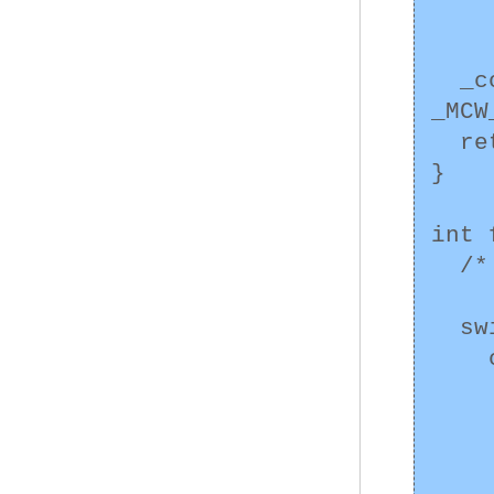
       
       
  _controlfp_s( &control_word, u, 
_MCW
  return ;

}

int 
  /* ... */

  switch (ieee->RoundingMode) {

    case _FpRoundNearest:

      /* ..
      bre
      /* その他の丸めモ