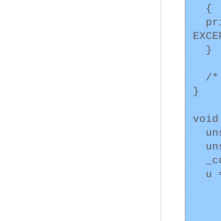
  {

  printf ("fpieee_handler: 
EXCE
  }

  /* ... */

}

void
  unsigned int u;

  unsigned int control_word;

  _controlfp_s(&control_word, 0, 0);

  u = control_word & ~(_EM_INVALID

       
       
       