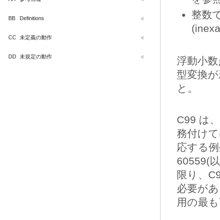
整数
BB
Definitions
(in
CC
未定義の動作
DD
未規定の動作
浮動小数
型変換が
と。
C99 
務付けて
応する例
60559
限り、C
必要があ
用の最も