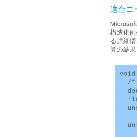
適合コー
Micros
構造化例
る詳細情
算の結果
void
  /* ... */

  double a = 1e-40, b, c = 0.1;

  float x = 0, y;

  unsigned int rv ;

  unmask_fpsr();
