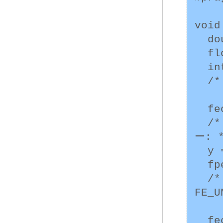
void
  double a = 1e-40, b, c = 0.1;

  float x = 0, y;

  int fpeRaised;

  /* ... */

  feclearexcept(FE_ALL_EXCEPT);

  /* a を y に格納することは不正確でアンダーフロ
ー: *
  y = a;

  fpeRaised = fetestexcept(FE_ALL_EXCEPT);

  /* fpeRaised  には FE_INEXACT と 
FE_
  feclearexcept(FE_ALL_EXCEPT);
