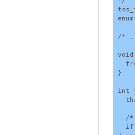
*/

tss_
enum
/* 
void
  free(data);

}

int 
  thrd_t thread_id[MAX_THREADS];

  /* スレッドを作成する前にキーを作成する */

  if (thrd_success != tss_create(&key, 