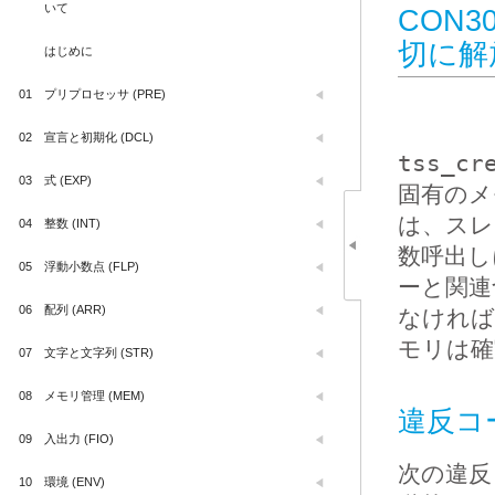
いて
CON
切に解
はじめに
01
プリプロセッサ (PRE)
02
宣言と初期化 (DCL)
tss_cr
03
式 (EXP)
固有のメ
は、スレ
04
整数 (INT)
数呼出し
05
浮動小数点 (FLP)
ーと関連
06
配列 (ARR)
なければ
モリは確
07
文字と文字列 (STR)
08
メモリ管理 (MEM)
違反コ
09
入出力 (FIO)
次の違反
10
環境 (ENV)