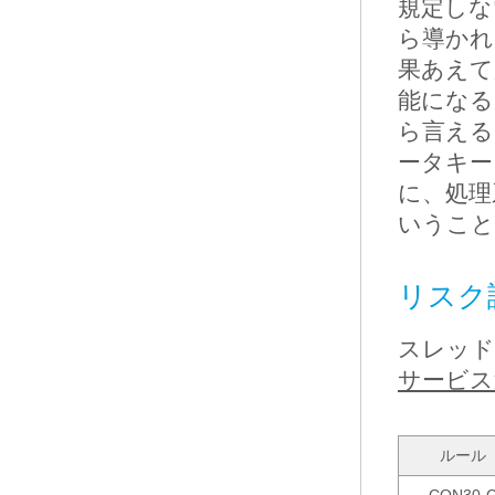
規定しな
ら導かれ
果あえて
能になる
ら言える
ータキー
に、処理
いうこと
リスク
スレッド
サービス
ルール