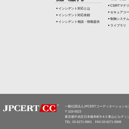
CSIRTマテ
インシデント対応とは
セキュアコ
インシデント対応依頼
制御システ
インシデント相談・情報提供
ライブラリ
一般社団法人JPCERTコーディネーションセ
〒103-0023
東京都中央区日本橋本町4-4-2 東山ビルディ
TEL: 03-6271-8901 FAX 03-6271-8908