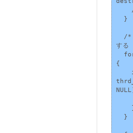
dest
    /* エラー処理 */

  }

  /* スレッド固有のメモリを格納するスレッドを作成
する *
  for (size_t i = 0; i < MAX_THREADS; i++) 
{

    if (thrd_success != 
thrd
NULL
      /* エラー処
    }

  }
