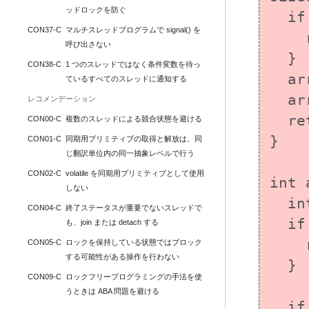
ッドロックを防ぐ
  if (arr == NULL) {

CON37-C
マルチスレッドプログラムで signal() を
    return arr;  /* Report error  */

呼び出さない
  }

CON38-C
1 つのスレッドではなく条件変数を待っ
  arr[0] = 10;

ているすべてのスレッドに通知する
  arr[1] = 42;

レコメンデーション
  return arr;

CON00-C
複数のスレッドによる競合状態を避ける
}

CON01-C
同期用プリミティブの取得と解放は、同
じ翻訳単位内の同一抽象レベルで行う
CON02-C
volatile を同期用プリミティブとして使用
int 
しない
  int *data = get_data();

CON04-C
終了ステータスが重要でないスレッドで
  if (data == NULL) {

も、join または detach する
    return -1;	/* Report error */

CON05-C
ロックを保持している状態ではブロック
する可能性がある操作を行わない
  }

CON09-C
ロックフリープログラミングの手法を使
うときは ABA 問題を避ける
  if (thrd_success != tss_set(key, (void 