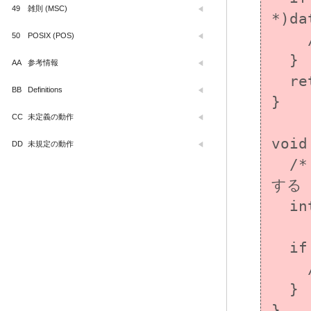
49
雑則 (MSC)
*)da
50
POSIX (POS)
    /* エラー処理 */

  }

AA
参考情報
  return 0;

BB
Definitions
}

CC
未定義の動作
void
DD
未規定の動作
  /* キーからこのスレッドのグローバルデータを取得
する *
  int *data = tss_get(key);

  if (data != NULL) {

    /* データをプリントする */

  } 

}
