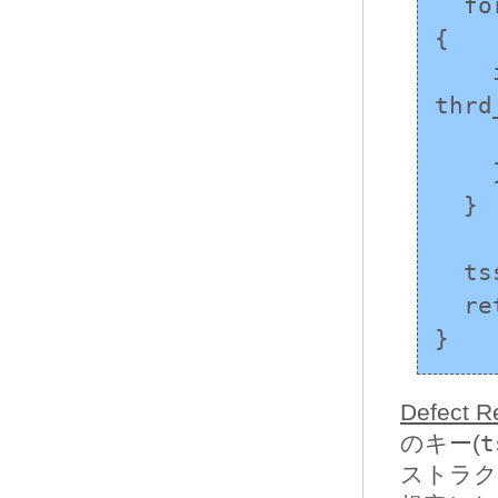
  for (size_t i = 0; i < MAX_THREADS; i++) 
{

    if (thrd_success != 
thrd
      /* エラー処
    }

  }

  tss_delete(key);

  return 0;

}
Defect R
のキー(
t
ストラク