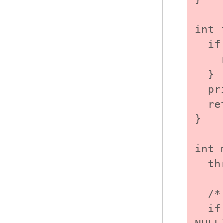
int 
  if (add_data() != 0) {

    return -1;	/* エラーを通知する */

  }

  print_data();

  return 0;

}

int 
  thrd_t thread_id[MAX_THREADS];

  /* スレッドを作成する前にキーを作成する */

  if (thrd_success != tss_create(&key, 