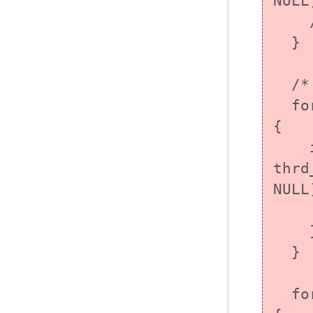
NULL
    /* エラー処理 */

  }

  /* 特定のメモリを格納するスレッドを作成する */

  for (size_t i = 0; i < MAX_THREADS; i++) 
{

    if (thrd_success != 
thrd
NULL
      /*エラー処
    }

  }

  for (size_t i = 0; i < MAX_THREADS; i++) 