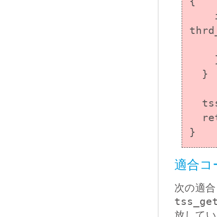
{

    if (thrd_success != 
thrd
      /* エラー処
    }

  }

  tss_delete(key);

  return 0;

}
適合コ
次の適合
tss_ge
放してい