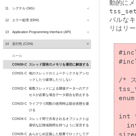
動的にメ
11
シグナル (SIG)
tss_se
バルなキ
12
エラー処理 (ERR)
リはリー
13
Application Programming Interface (API)
14
並行性 (CON)
#inc
ルール
#inc
CON30-C
スレッド固有のメモリを適切に解放する
CON31-C
他のスレッドのミューテックスをアンロ
/*
ックしたり破壊したりしない
tss_
CON32-C
複数スレッドによる隣接データへのアク
セスが必要な場合データ競合を防止する
enum
CON33-C
ライブラリ関数の使用時は競合状態を避
ける
int 
CON34-C
スレッド間で共有されるオブジェクトは
  int *arr = (int *)malloc(2 * 
適切な記憶域期間を持つように宣言する
size
CON35-C
あらかじめ定義した順番でロックしてデ