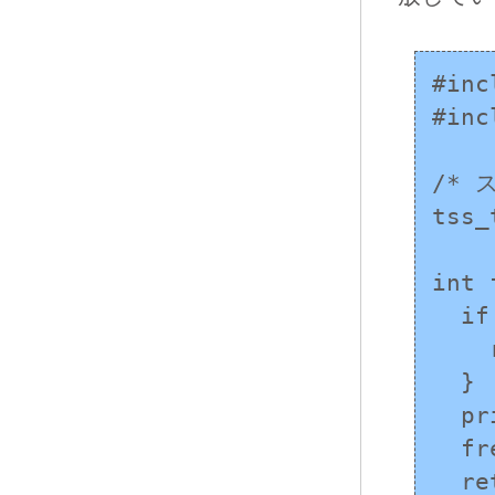
#inc
#inc
/*
tss_
int 
  if (add_data() != 0) {

    return -1;	/* Report error */

  }

  print_data();

  free(tss_get(key));

  return 0;
