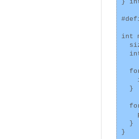
} in
#def
int 
  size_t i;

  int_struct ints[MAX_INTS];

  for (i = 0; i < MAX_INTS; i++) {

    ints[i] = (int_struct){i};

  }

  for (i = 0; i < MAX_INTS; i++) {

    printf("%d\n", ints[i].x);

  }
