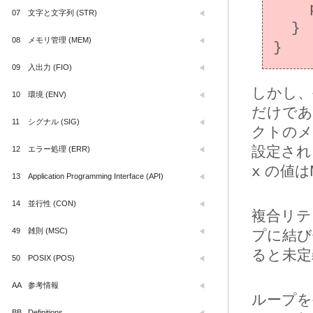
    printf("%d\n", ints[i]->x);

07
文字と文字列 (STR)
  }

08
メモリ管理 (MEM)
09
入出力 (FIO)
しかし、
10
環境 (ENV)
だけであ
11
シグナル (SIG)
クトの
設定され
12
エラー処理 (ERR)
x
の値は
13
Application Programming Interface (API)
14
並行性 (CON)
複合リテ
49
雑則 (MSC)
プに結び
ると未定
50
POSIX (POS)
AA
参考情報
ループを
BB
Definitions