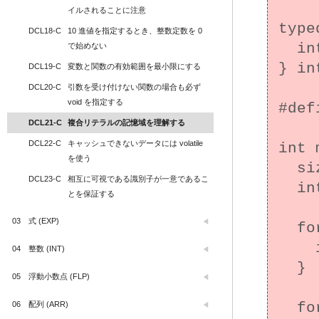
イルされることに注意
type
DCL18-C
10 進値を指定するとき、整数定数を 0 
  int x;

で始めない
} in
DCL19-C
変数と関数の有効範囲を最小限にする
DCL20-C
引数を受け付けない関数の場合も必ず 
void を指定する
#def
DCL21-C
複合リテラルの記憶域を理解する
DCL22-C
キャッシュできないデータには volatile 
int 
を使う
  size_t i;

DCL23-C
相互に可視である識別子が一意であるこ
  int_struct *ints[MAX_INTS];

とを保証する
03
式 (EXP)
  for (i = 0; i < MAX_INTS; i++) {

    ints[i] = &(int_struct){i};

04
整数 (INT)
  }

05
浮動小数点 (FLP)
06
配列 (ARR)
  for (i = 0; i < MAX_INTS; i++) {
