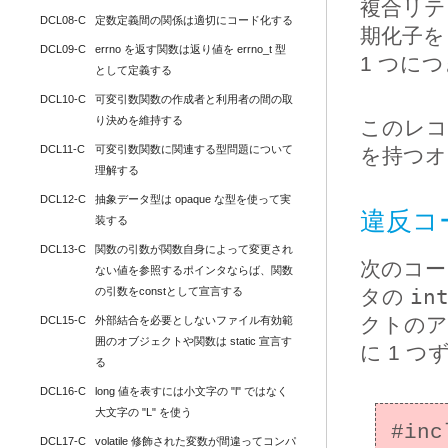
複合リテ
DCL08-C
定数定義間の関係は適切にコード化する
期化子を
DCL09-C
errno を返す関数は返り値を errno_t 型
1 つに
として定義する
DCL10-C
可変引数関数の作成者と利用者の間の取
り決めを維持する
このレコ
DCL11-C
可変引数関数に関連する型問題について
を持つオ
理解する
DCL12-C
抽象データ型は opaque な型を使って実
違反コ
装する
DCL13-C
関数の引数が関数自身によって変更され
次のコー
ない値を参照するポインタならば、関数
の引数をconstとして宣言する
タの
in
クトのア
DCL15-C
外部結合を必要としないファイル有効範
囲のオブジェクトや関数は static 宣言す
に 1 
る
DCL16-C
long 値を表すには小文字の "l" ではなく
大文字の "L" を使う
#inc
DCL17-C
volatile 修飾された変数が間違ってコンパ