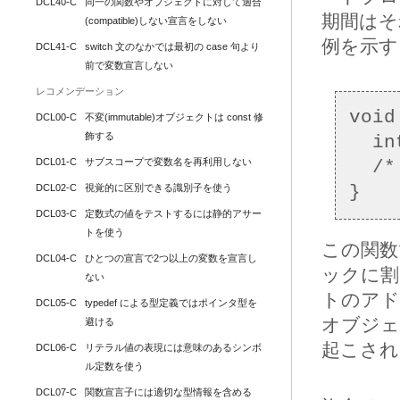
DCL40-C
同一の関数やオブジェクトに対して適合
期間はそ
(compatible)しない宣言をしない
例を示す
DCL41-C
switch 文のなかでは最初の case 句より
前で変数宣言しない
レコメンデーション
void
DCL00-C
不変(immutable)オブジェクトは const 修
飾する
  int *ip = (int[4]){1,2,3,4};

DCL01-C
サブスコープで変数名を再利用しない
  /* ... */

DCL02-C
視覚的に区別できる識別子を使う
DCL03-C
定数式の値をテストするには静的アサー
トを使う
この関数
DCL04-C
ひとつの宣言で2つ以上の変数を宣言し
ックに
ない
トのアド
DCL05-C
typedef による型定義ではポインタ型を
オブジェ
避ける
起こされ
DCL06-C
リテラル値の表現には意味のあるシンボ
ル定数を使う
DCL07-C
関数宣言子には適切な型情報を含める