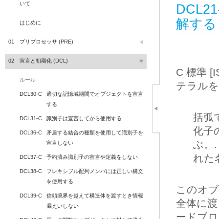
いて
DCL2
解する
はじめに
01
プリプロセッサ (PRE)
02
宣言と初期化 (DCL)
C 標準 [
ルール
テラルを
DCL30-C
適切な記憶域期間でオブジェクトを宣言
する
括弧
DCL31-C
識別子は宣言してから使用する
化子
DCL36-C
矛盾する結合の種類を使用して識別子を
ぶ。
宣言しない
れた
DCL37-C
予約済み識別子の宣言や定義をしない
DCL38-C
フレキシブル配列メンバには正しい構文
を使用する
このオブ
DCL39-C
信頼境界を越えて構造体を渡すとき情報
全体に渡
漏えいしない
ードブロ