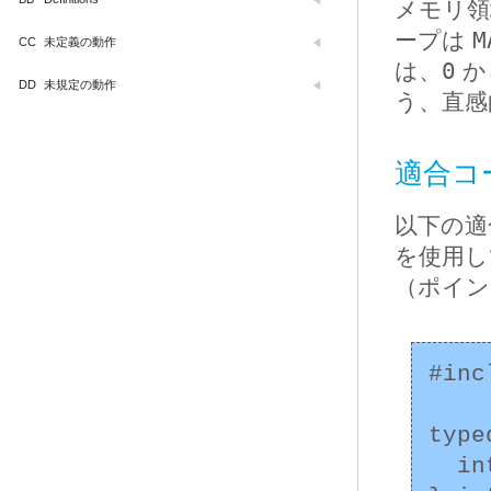
メモリ領
ープは
M
CC
未定義の動作
は、
0
か
DD
未規定の動作
う、直感
適合コ
以下の適
を使用
（ポイン
#inc
type
  int x;
