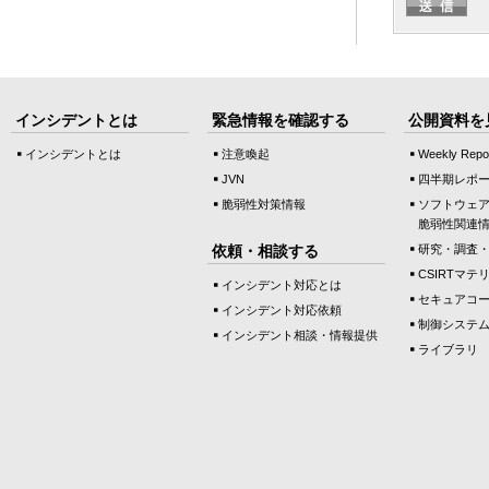
インシデントとは
緊急情報を確認する
公開資料を
インシデントとは
注意喚起
Weekly Repo
JVN
四半期レポ
脆弱性対策情報
ソフトウェ
脆弱性関連
依頼・相談する
研究・調査
CSIRTマテ
インシデント対応とは
セキュアコ
インシデント対応依頼
制御システ
インシデント相談・情報提供
ライブラリ