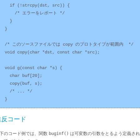
  if (!strcpy(dst, src)) {

    /* エラーをレポート */

  }

}

/* このソースファイルでは copy のプロトタイプが範囲内  */

void copy(char *dst, const char *src);

void g(const char *s) {

  char buf[20];

  copy(buf, s); 

  /* ... */

違反コード
下のコード例では、関数
buginf()
は可変数の引数をとるよう定義され