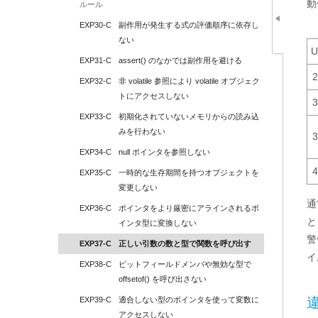
動
ルール
EXP30-C
副作用が発生する式の評価順序に依存し
ない
U
EXP31-C
assert() のなかでは副作用を避ける
2
EXP32-C
非 volatile 参照により volatile オブジェク
トにアクセスしない
3
EXP33-C
初期化されていないメモリからの読み込
みを行わない
3
EXP34-C
null ポインタを参照しない
4
EXP35-C
一時的な生存期間を持つオブジェクトを
変更しない
通
EXP36-C
ポインタをより厳密にアラインされるポ
と
インタ型に変換しない
警
EXP37-C
正しい引数の数と型で関数を呼び出す
イ
EXP38-C
ビットフィールドメンバや無効な型で 
offsetof() を呼び出さない
EXP39-C
適合しない型のポインタを使って変数に
アクセスしない