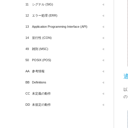
11
シグナル (SIG)
12
エラー処理 (ERR)
13
Application Programming Interface (API)
14
並行性 (CON)
49
雑則 (MSC)
50
POSIX (POS)
AA
参考情報
BB
Definitions
以
CC
未定義の動作
の
DD
未規定の動作