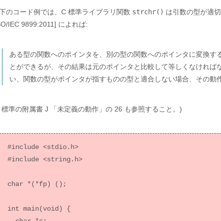
下のコード例では、C 標準ライブラリ関数
strchr()
は引数の型が適切
SO/IEC 9899:2011] によれば:
ある型の関数へのポインタを、別の型の関数へのポインタに変換す
とができるが、その結果は元のポインタと比較して等しくなければ
い、関数の型がポインタが指すものの型と適合しない場合、その動
C 標準の附属書 J 「未定義の動作」の 26 も参照すること。)
#include <stdio.h>

#include <string.h>

char *(*fp) ();

int main(void) {
