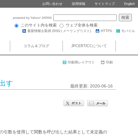
お問い合わせ
採用情報
サイトマップ
English
powered by Yahoo! JAPAN
このサイト内を検索
ウェブ全体を検索
最新情報を取得 (
RSS
|
メーリングリスト
)
HTTPS
モバイル
コラム＆ブログ
JPCERT/CCについて
印刷用レイアウト
印刷
び出す
最終更新: 2020-06-16
数の引数を使用して関数を呼び出した結果として未定義の