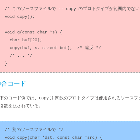
/* このソースファイルで -- copy のプロトタイプが範囲内でない 
void copy();

void g(const char *s) {

  char buf[20];

  copy(buf, s, sizeof buf);  /* 違反 */

  /* ... */

適合コード
下のコード例では、
copy()
関数のプロトタイプは使用されるソースフ
引数を渡されている。
/* 別のソースファイルで */

void copy(char *dst, const char *src) {
