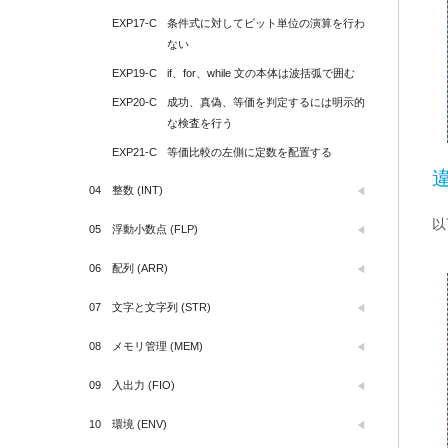
EXP17-C
条件式に対してビット単位の演算を行わ
ない
EXP19-C
if、for、while 文の本体は波括弧で囲む
EXP20-C
成功、真偽、等価を判定するには明示的
な検査を行う
EXP21-C
等価比較の左側に定数を配置する
04
整数 (INT)
以
05
浮動小数点 (FLP)
06
配列 (ARR)
07
文字と文字列 (STR)
08
メモリ管理 (MEM)
09
入出力 (FIO)
10
環境 (ENV)