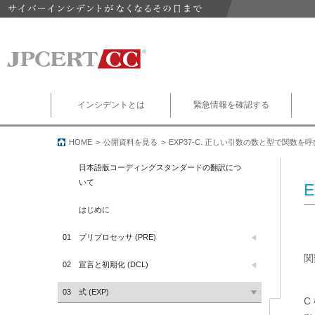
インシデントとは
緊急情報を確認する
HOME
公開資料を見る
EXP37-C. 正しい引数の数と型で関数を
日本語版コーディングスタンダードの翻訳につ
いて
はじめに
01
プリプロセッサ (PRE)
関
02
宣言と初期化 (DCL)
03
式 (EXP)
C