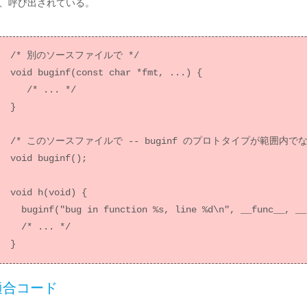
、呼び出されている。
/* 別のソースファイルで */

void buginf(const char *fmt, ...) {

   /* ... */

}

/* このソースファイルで -- buginf のプロトタイプが範囲内でない
void buginf();

void h(void) {

  buginf("bug in function %s, line %d\n", __func__, __LINE__);  /* 違反 */

  /* ... */

適合コード