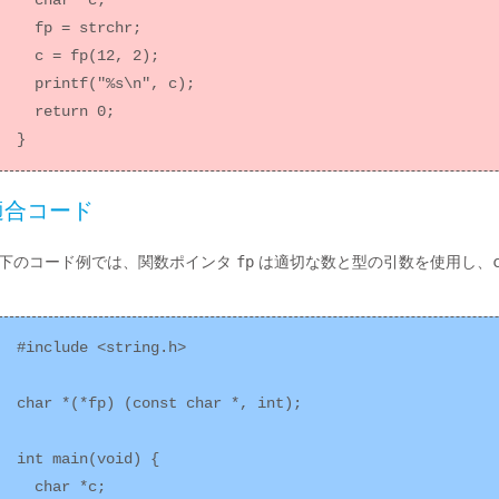
  char *c;

  fp = strchr;

  c = fp(12, 2);

  printf("%s\n", c);

  return 0;

適合コード
下のコード例では、関数ポインタ
fp
は適切な数と型の引数を使用し、
#include <string.h>

char *(*fp) (const char *, int);

int main(void) {

  char *c;
