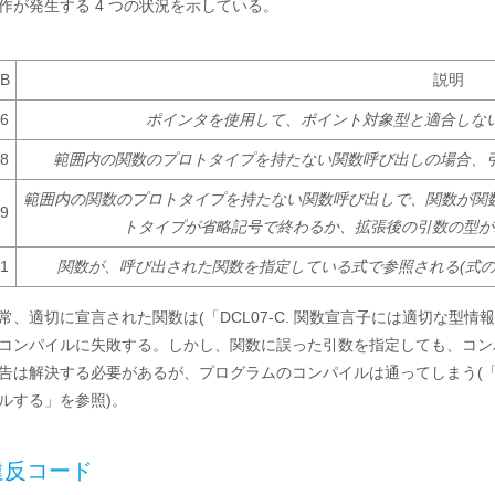
作が発生する 4 つの状況を示している。
B
説明
6
ポインタを使用して、ポイント対象型と適合しない型を
8
範囲内の関数のプロトタイプを持たない関数呼び出しの場合、引数の
範囲内の関数のプロトタイプを持たない関数呼び出しで、関数が関
9
トタイプが省略記号で終わるか、拡張後の引数の型がパラメ
1
関数が、呼び出された関数を指定している式で参照される(式の)型
常、適切に宣言された関数は(「DCL07-C. 関数宣言子には適切な型
コンパイルに失敗する。しかし、関数に誤った引数を指定しても、コン
告は解決する必要があるが、プログラムのコンパイルは通ってしまう(「M
ルする」を参照)。
違反コード