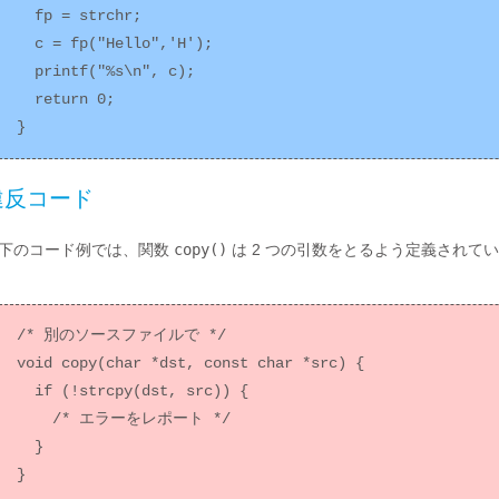
  fp = strchr;

  c = fp("Hello",'H');

  printf("%s\n", c);

  return 0;

違反コード
下のコード例では、関数
copy()
は 2 つの引数をとるよう定義されて
/* 別のソースファイルで */

void copy(char *dst, const char *src) {

  if (!strcpy(dst, src)) {

    /* エラーをレポート */

  }

}
