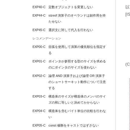
以
EXP40-C
定数オブジェクトを変更しない
[I
EXP44-C
sizeof 演算子のオペランドは副作用を持
たせない
EXP45-C
選択文に対して代入を行わない
レコメンデーション
EXP00-C
括弧を使用して演算の優先順位を指定す
る
EXP01-C
ポインタが参照する型のサイズを求める
(
のにポインタのサイズを使わない
EXP02-C
論理 AND 演算子および論理 OR 演算子
のショートサーキット動作について注意
する
EXP03-C
構造体のサイズが構造体のメンバのサイ
ズの和に等しいと決めてかからない
EXP04-C
構造体を含むバイト単位の比較を行わな
い
EXP05-C
const 修飾をキャストではずさない