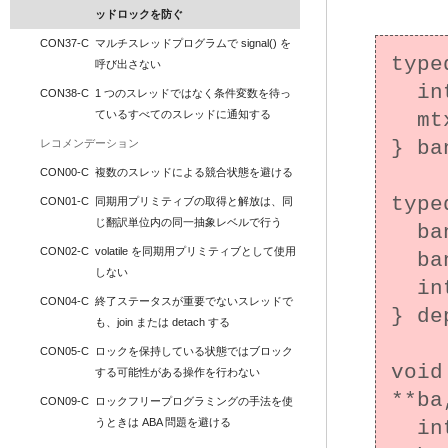
ッドロックを防ぐ
CON37-C
マルチスレッドプログラムで signal() を
type
呼び出さない
  int balance;

CON38-C
1 つのスレッドではなく条件変数を待っ
ているすべてのスレッドに通知する
  mtx_t balance_mutex;

レコメンデーション
} ba
CON00-C
複数のスレッドによる競合状態を避ける
type
CON01-C
同期用プリミティブの取得と解放は、同
じ翻訳単位内の同一抽象レベルで行う
  bank_account *from;

CON02-C
volatile を同期用プリミティブとして使用
  bank_account *to;

しない
  int amount;

CON04-C
終了ステータスが重要でないスレッドで
} de
も、join または detach する
CON05-C
ロックを保持している状態ではブロック
void
する可能性がある操作を行わない
**ba
CON09-C
ロックフリープログラミングの手法を使
うときは ABA 問題を避ける
  int result;
