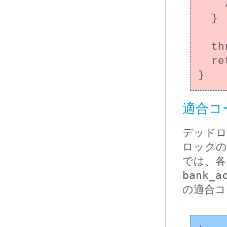
    /* エラー処理 */

  }

  thrd_exit(NULL);

  return 0;

適合コ
デッドロ
ロックの
では、各ス
bank_a
の適合コ