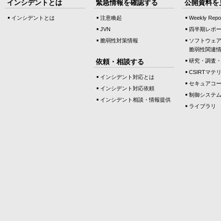
インシデントとは
緊急情報を確認する
公開資料を
インシデントとは
注意喚起
Weekly Repo
JVN
四半期レポ
脆弱性対策情報
ソフトウェ
脆弱性関連
依頼・相談する
研究・調査
CSIRTマテ
インシデント対応とは
セキュアコ
インシデント対応依頼
制御システ
インシデント相談・情報提供
ライブラリ