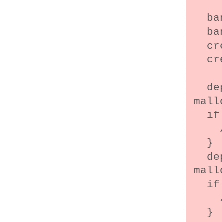
  bank_account *ba1;

  bank_account *ba2;

  create_bank_account(&ba1, 1000);

  create_bank_account(&ba2, 1000);

  deposit_thr_args *arg1 = 
mall
  if (arg1 == NULL) {

    /* エラー処理 */

  }

  deposit_thr_args *arg2 = 
mall
  if (arg2 == NULL) {

    /* エラー処理 */

  }
