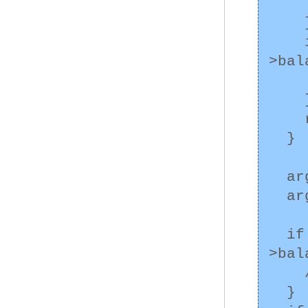
      /* エラー処
    }

    if ((result = mtx_unlock(&(args->to-
>bal
      /* エラー処
    }

    return;

  }

  args->from->balance -= args->amount;

  args->to->balance += args->amount;

  if ((result = mtx_unlock(&(args->from-
>bal
    /* エラー処理 */

  }
