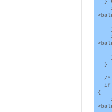
  } else {

    if ((result = mtx_lock(&(args->to-
>bal
      /* エラー処
    }

    if ((result = mtx_lock(&(args->from-
>bal
      /* エラー処
    }

  }

  /* 送金に必要な残高が足りない */

  if (args->from->balance < args->amount) 
{

    if ((result = mtx_unlock(&(args->from-
>bal