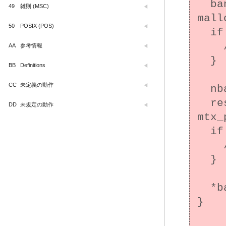
  bank_account *nba = 
49
雑則 (MSC)
mall
50
POSIX (POS)
  if (nba == NULL) {

    /* エラー処理 */

AA
参考情報
  }

BB
Definitions
CC
未定義の動作
  nba->balance = initial_amount;

  result = mtx_init(&nba->balance_mutex, 
DD
未規定の動作
mtx_
  if (result == thrd_error) {

    /* エラー処理 */

  }

  *ba = nba;

}
