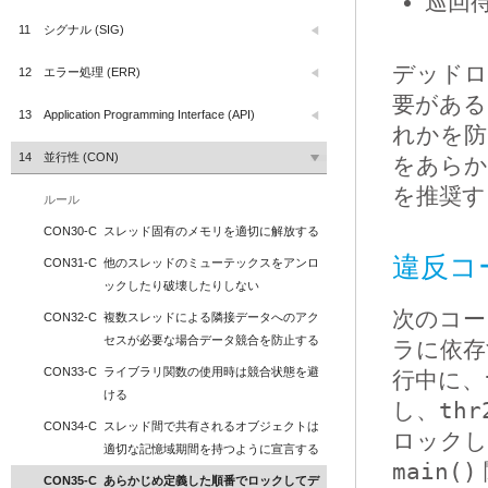
巡回
11
シグナル (SIG)
デッドロ
12
エラー処理 (ERR)
要がある
13
Application Programming Interface (API)
れかを防
14
並行性 (CON)
をあらか
を推奨す
ルール
CON30-C
スレッド固有のメモリを適切に解放する
違反コ
CON31-C
他のスレッドのミューテックスをアンロ
ックしたり破壊したりしない
次のコー
CON32-C
複数スレッドによる隣接データへのアク
セスが必要な場合データ競合を防止する
ラに依存
CON33-C
ライブラリ関数の使用時は競合状態を避
行中に、
ける
し、
thr
CON34-C
スレッド間で共有されるオブジェクトは
ロックし
適切な記憶域期間を持つように宣言する
main()
CON35-C
あらかじめ定義した順番でロックしてデ