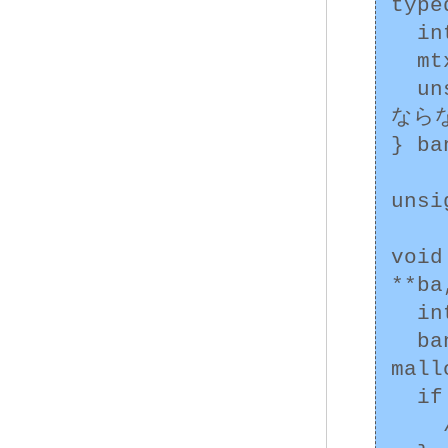
type
  int balance;

  mtx_t balance_mutex;

  unsigned int id; /* 初期化した後は変更しては
ならな
} ba
unsi
void
**ba
  int result;

  bank_account *nba = 
mall
  if (nba == NULL) {

    /* エラー処理 */
