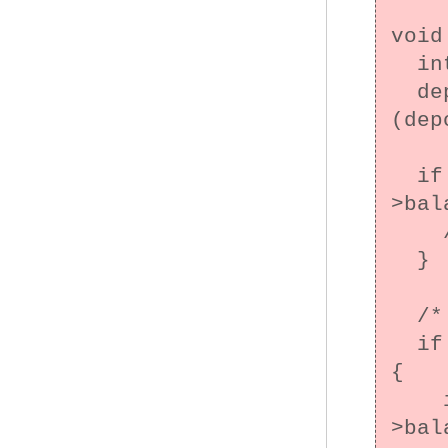
void
  int result;

  deposit_thr_args *args = 
(dep
  if ((result = mtx_lock(&(args->from-
>bal
    /* エラー処理 */

  }

  /* 送金に必要な残高が足りない */

  if (args->from->balance < args->amount) 
{

    if ((result = mtx_unlock(&(args->from-
>bal