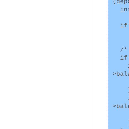
(dep
  int result;

  if (args->from->id == args->to->id)

		
  /* 正しいロック順序を確保 */

  if (args->from->id < args->to->id) {

    if ((result = mtx_lock(&(args->from-
>bal
      /* エラー処
    }

    if ((result = mtx_lock(&(args->to-
>bal
      /* エラー処
    }
