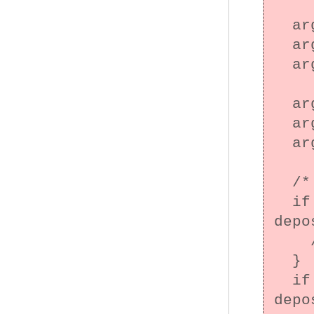
  arg1->from = ba1;

  arg1->to = ba2;

  arg1->amount = 100;

  arg2->from = ba2;

  arg2->to = ba1;

  arg2->amount = 100;

  /* 入金処理を実行 */

  if ((result = thrd_create(&thr1, 
depo
    /* エラー処理 */

  }

  if ((result = thrd_create(&thr2, 
depo