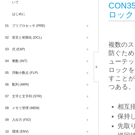
いて
CON
ロック
はじめに
01
プリプロセッサ (PRE)
02
宣言と初期化 (DCL)
複数のス
03
式 (EXP)
防ぐため
ューテッ
04
整数 (INT)
ロックを
05
浮動小数点 (FLP)
すことが
06
配列 (ARR)
つある。
07
文字と文字列 (STR)
相互
08
メモリ管理 (MEM)
保持
09
入出力 (FIO)
先取
10
環境 (ENV)