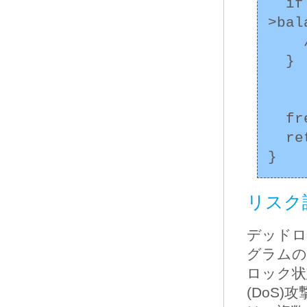
  if ((result = mtx_unlock(&(args->to-
>bal
    /* エラー処理 */

  }

  free(ptr);

  return;

リスク
デッドロ
グラムの
ロック状
(DoS