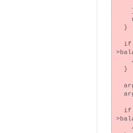
      /* エラー処
    }

    return NULL;

  }

  if ((result = mtx_lock(&(args->to-
>bal
    /* エラー処理 */

  }

  args->from->balance -= args->amount;

  args->to->balance += args->amount;

  if ((result = mtx_unlock(&(args->from-
>bal
    /* エラー処理 */
