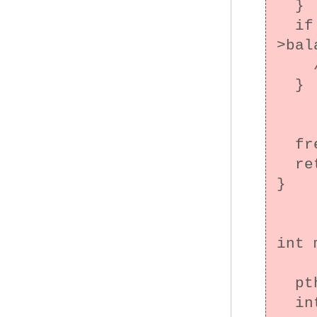
  }

  if ((result = mtx_unlock(&(args->to-
>bal
    /* エラー処理 */

  }

  free(ptr);

  return NULL;

}

int 
  pthread_t thr1, thr2;

  int result;
