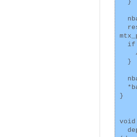
  }

  nba->balance = initial_amount;

  result = mtx_init(&nba->balance_mutex, 
mtx_
  if (result != thrd_success) {

    /* エラー処理 */

  }

  nba->id = global_id++;

  *ba = nba;

}

void
  deposit_thr_args *args = 