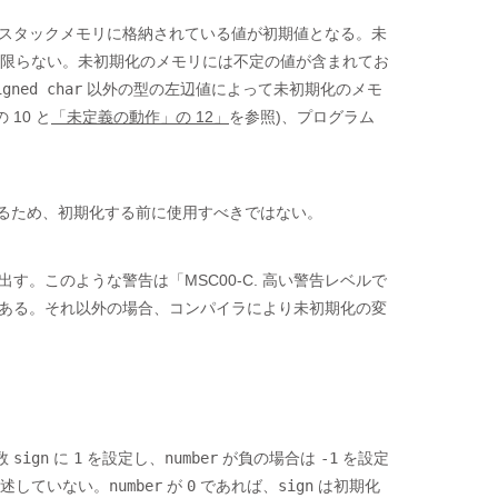
スタックメモリに格納されている値が初期値となる。未
は限らない。未初期化のメモリには不定の値が含まれてお
igned char
以外の型の左辺値によって未初期化のメモ
10 と
「未定義の動作」の 12」
を参照)、プログラム
るため、初期化する前に使用すべきではない。
。このような警告は「MSC00-C. 高い警告レベルで
ある。それ以外の場合、コンパイラにより未初期化の変
数
sign
に
1
を設定し、
number
が負の場合は
-1
を設定
述していない。
number
が
0
であれば、
sign
は初期化