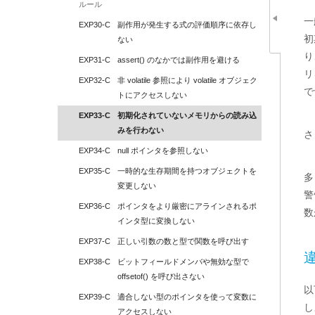
ルール
一
EXP30-C
副作用が発生する式の評価順序に依存し
初
ない
り
EXP31-C
assert() のなかでは副作用を避ける
リ
EXP32-C
非 volatile 参照により volatile オブジェク
で
トにアクセスしない
EXP33-C
初期化されていないメモリからの読み込
みを行わない
さ
EXP34-C
null ポインタを参照しない
EXP35-C
一時的な生存期間を持つオブジェクトを
多
変更しない
警
EXP36-C
ポインタをより厳密にアラインされるポ
数
インタ型に変換しない
EXP37-C
正しい引数の数と型で関数を呼び出す
EXP38-C
ビットフィールドメンバや無効な型で 
offsetof() を呼び出さない
以
EXP39-C
適合しない型のポインタを使って変数に
し
アクセスしない