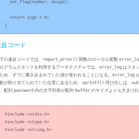
  set_flag(number, &sign);

  return sign < 0;

違反コード
下の違反コードでは、
report_error()
関数のローカル変数
error_lo
ログラムスタックを利用するアーキテクチャでは、
error_log
はスタ
ため、すでに書き込まれていた値が使われることになる。
error_log
数が割り当てられていた位置にあるため、
sprintf()
呼び出しは、nul
。配列
password
内の文字列長が配列
buffer
のサイズよりも大きけれ
#include <stdio.h>

#include <ctype.h>

#include <string.h>
