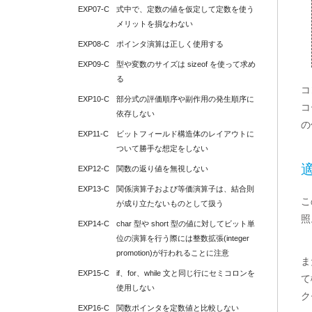
EXP07-C
式中で、定数の値を仮定して定数を使う
メリットを損なわない
EXP08-C
ポインタ演算は正しく使用する
EXP09-C
型や変数のサイズは sizeof を使って求め
る
コ
EXP10-C
部分式の評価順序や副作用の発生順序に
コ
依存しない
の
EXP11-C
ビットフィールド構造体のレイアウトに
ついて勝手な想定をしない
EXP12-C
関数の返り値を無視しない
EXP13-C
関係演算子および等価演算子は、結合則
こ
が成り立たないものとして扱う
照
EXP14-C
char 型や short 型の値に対してビット単
位の演算を行う際には整数拡張(integer 
promotion)が行われることに注意
ま
EXP15-C
if、for、while 文と同じ行にセミコロンを
て
使用しない
ク
EXP16-C
関数ポインタを定数値と比較しない