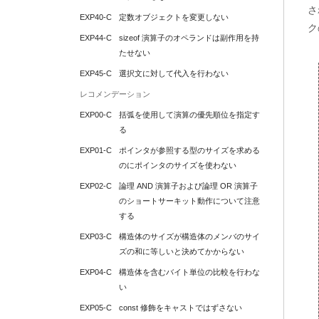
さ
EXP40-C
定数オブジェクトを変更しない
ク
EXP44-C
sizeof 演算子のオペランドは副作用を持
たせない
EXP45-C
選択文に対して代入を行わない
レコメンデーション
EXP00-C
括弧を使用して演算の優先順位を指定す
る
EXP01-C
ポインタが参照する型のサイズを求める
のにポインタのサイズを使わない
EXP02-C
論理 AND 演算子および論理 OR 演算子
のショートサーキット動作について注意
する
EXP03-C
構造体のサイズが構造体のメンバのサイ
ズの和に等しいと決めてかからない
EXP04-C
構造体を含むバイト単位の比較を行わな
い
EXP05-C
const 修飾をキャストではずさない