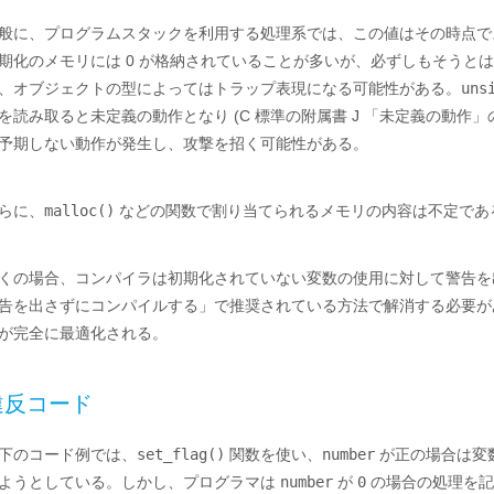
般に、プログラムスタックを利用する処理系では、この値はその時点で
期化のメモリには 0 が格納されていることが多いが、必ずしもそうと
、オブジェクトの型によってはトラップ表現になる可能性がある。
uns
を読み取ると未定義の動作となり (C 標準の附属書 J 「未定義の動作」の 
予期しない動作が発生し、攻撃を招く可能性がある。
らに、
malloc()
などの関数で割り当てられるメモリの内容は不定であ
くの場合、コンパイラは初期化されていない変数の使用に対して警告を出す
告を出さずにコンパイルする」で推奨されている方法で解消する必要が
が完全に最適化される。
違反コード
下のコード例では、
set_flag()
関数を使い、
number
が正の場合は変
ようとしている。しかし、プログラマは
number
が
0
の場合の処理を記