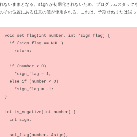
れないままとなる。
sign
が初期化されないため、プログラムスタック
のその位置にある任意の値が使用される。これは、予期せぬまたは誤っ
void set_flag(int number, int *sign_flag) {

  if (sign_flag == NULL)

    return;

  if (number > 0)

    *sign_flag = 1;

  else if (number < 0)

    *sign_flag = -1;

}

int is_negative(int number) {

  int sign;

  set_flag(number, &sign);
