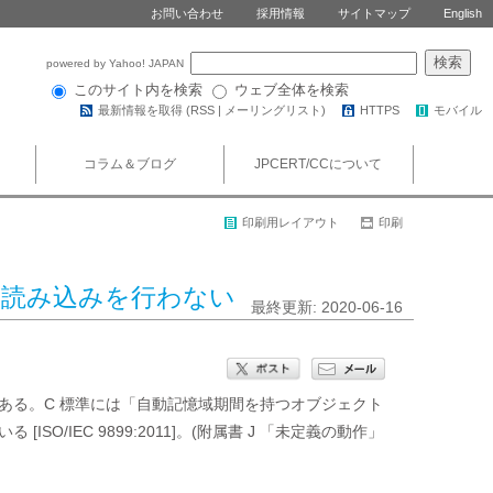
お問い合わせ
採用情報
サイトマップ
English
powered by Yahoo! JAPAN
このサイト内を検索
ウェブ全体を検索
最新情報を取得 (
RSS
|
メーリングリスト
)
HTTPS
モバイル
コラム＆ブログ
JPCERT/CCについて
印刷用レイアウト
印刷
らの読み込みを行わない
最終更新: 2020-06-16
ある。C 標準には「自動記憶域期間を持つオブジェクト
/IEC 9899:2011]。(附属書 J 「未定義の動作」