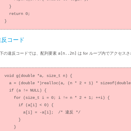
  }

  return 0;

違反コード
下の違反コードでは、配列要素
a[n..2n]
は for ループ内でアクセ
void g(double *a, size_t n) {

  a = (double *)realloc(a, (n * 2 + 1) * sizeof(double));

  if (a != NULL) {

    for (size_t i = 0; i != n * 2 + 1; ++i) {

      if (a[i] < 0) {

        a[i] = -a[i];  /* 違反 */

      }

    }
