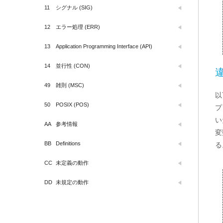
11
シグナル (SIG)
12
エラー処理 (ERR)
13
Application Programming Interface (API)
14
並行性 (CON)
49
雑則 (MSC)
以
50
POSIX (POS)
プ
い
AA
参考情報
変
BB
Definitions
る
CC
未定義の動作
DD
未規定の動作