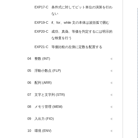
EXP17-C
条件式に対してビット単位の演算を行わ
ない
EXP19-C
if、for、while 文の本体は波括弧で囲む
EXP20-C
成功、真偽、等価を判定するには明示的
な検査を行う
EXP21-C
等価比較の左側に定数を配置する
04
整数 (INT)
05
浮動小数点 (FLP)
06
配列 (ARR)
07
文字と文字列 (STR)
08
メモリ管理 (MEM)
09
入出力 (FIO)
10
環境 (ENV)