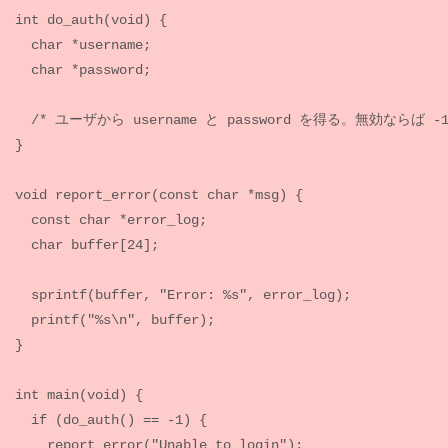
int do_auth(void) {

  char *username;

  char *password;

  /* ユーザから username と password を得る。無効ならば -1 を返す */

}

void report_error(const char *msg) {

  const char *error_log;

  char buffer[24];

  sprintf(buffer, "Error: %s", error_log);

  printf("%s\n", buffer);

}

int main(void) {

  if (do_auth() == -1) {

    report_error("Unable to login");
