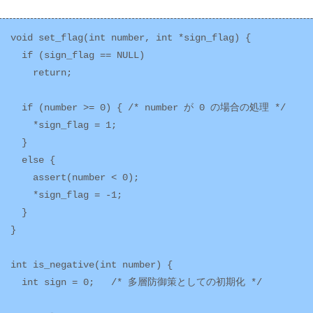
void set_flag(int number, int *sign_flag) {

  if (sign_flag == NULL)

    return;

  if (number >= 0) { /* number が 0 の場合の処理 */

    *sign_flag = 1;

  }

  else {

    assert(number < 0);

    *sign_flag = -1;

  }

}

int is_negative(int number) {

  int sign = 0;   /* 多層防御策としての初期化 */
