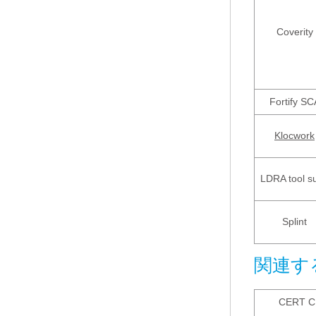
Coverity
Fortify SC
Klocwork
LDRA tool su
Splint
関連す
CERT C 