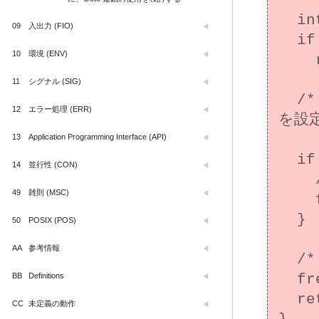
  int *x = (int*)malloc(n * sizeof(int));

09
入出力 (FIO)
  if (x == NULL)

10
環境 (ENV)
    return -1;

11
シグナル (SIG)
  /* x を使って、エラー時の error_condition 
12
エラー処理 (ERR)
を設定
13
Application Programming Interface (API)
  if (error_condition == 1) {

14
並行性 (CON)
    /* エラー条件の処理 */

49
雑則 (MSC)
    free(x);

  }

50
POSIX (POS)
AA
参考情報
  /* ... */

BB
Definitions
  free(x);

  return error_condition;

CC
未定義の動作