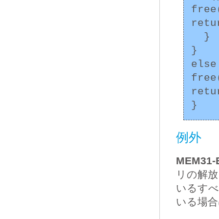
free
retur
  }

}

else 
free
retur
例外
MEM31-
リの解放
いるすべ
いる場合