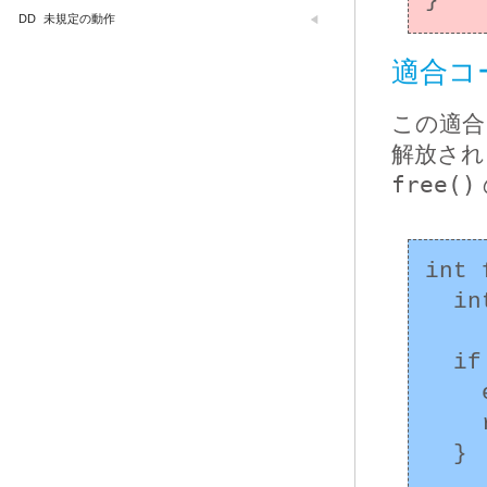
DD
未規定の動作
適合コー
この適合
解放され
free()
int 
  int error_condition = 0;

  if (n > SIZE_MAX / sizeof(int)) {

    errno = EOVERFLOW;

    return -1;

  }
