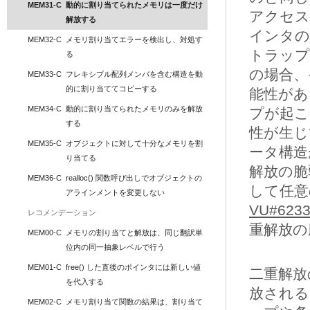
MEM31-C
動的に割り当てられたメモリは一度だけ
アクセス
解放する
インタの
MEM32-C
メモリ割り当てエラーを検出し、対処す
トラップ
る
の場合、
MEM33-C
フレキシブル配列メンバを含む構造を動
的に割り当ててコピーする
能性があ
MEM34-C
動的に割り当てられたメモリのみを解放
プが起こ
する
性が生じ
MEM35-C
オブジェクトに対して十分なメモリを割
ータ構造
り当てる
解放の脆
MEM36-C
realloc() 関数呼び出しでオブジェクトの
して任意
アラインメントを変更しない
VU#6233
レコメンデーション
重解放の
MEM00-C
メモリの割り当てと解放は、同じ翻訳単
位内の同一抽象レベルで行う
MEM01-C
free() した直後のポインタには新しい値
二重解放
を代入する
放される
MEM02-C
メモリ割り当て関数の結果は、割り当て