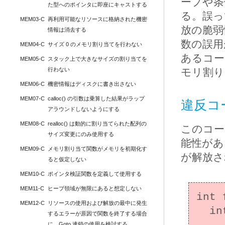
ープや条
た型へのポインタに即座にキャストする
る。誤っ
MEM03-C
再利用可能なリソースに格納された機密
放の脆弱
情報は消去する
数の誤用
MEM04-C
サイズ 0 のメモリ割り当てを行わない
あるコー
MEM05-C
スタック上で大きなサイズの割り当てを
行わない
モリ割り
MEM06-C
機密情報はディスクに書き出さない
MEM07-C
calloc() の引数は乗算した結果がラップ
違反コー
アラウンドしないようにする
MEM08-C
realloc() は動的に割り当てられた配列の
このコー
サイズ変更にのみ使用する
能性が
MEM09-C
メモリ割り当て関数がメモリを初期化す
が解放さ
ると仮定しない
MEM10-C
ポインタ検証関数を定義して使用する
MEM11-C
ヒープ領域が無限にあると想定しない
int 
MEM12-C
リソースの使用および解放の最中に発生
  int error_condition = 0;

するエラーが原因で関数を終了する場合
に、Goto 連鎖の使用を検討する