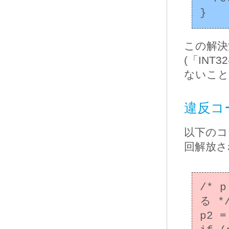
この解決
(「IN
ないこと
違反コー
以下のコ
回解放さ
/*
る */
p2 =