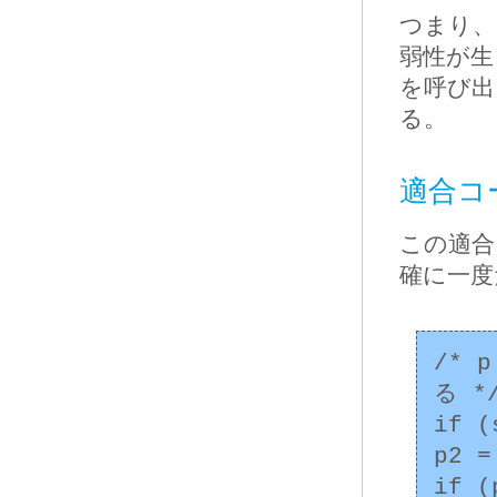
つまり
弱性が生
を呼び出
る。
適合コー
この適合
確に一度
/*
る */
if (
p2 =
if (