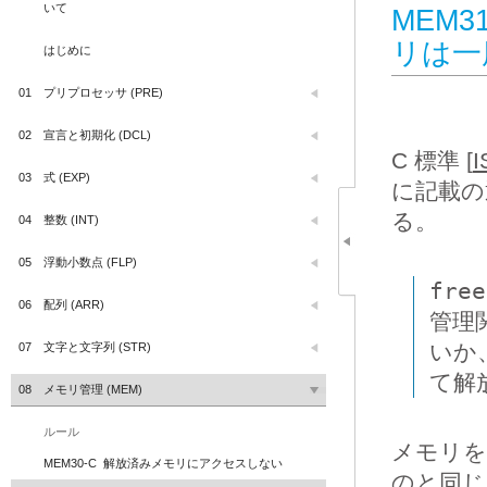
いて
MEM
リは一
はじめに
01
プリプロセッサ (PRE)
02
宣言と初期化 (DCL)
C 標準 [
I
03
式 (EXP)
に記載の
る。
04
整数 (INT)
05
浮動小数点 (FLP)
free
06
配列 (ARR)
管理
いか
07
文字と文字列 (STR)
て解
08
メモリ管理 (MEM)
ルール
メモリを
MEM30-C
解放済みメモリにアクセスしない
のと同じ