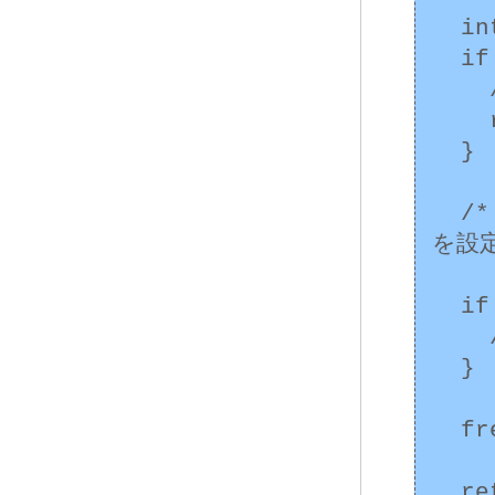
  int *x = (int*)malloc(n * sizeof(int));

  if (x == NULL) {

    /* 割り当ての失敗を呼び出し側に報告する。 */

    return -1;

  }

  /* x を使って、エラー時の error_condition 
を設定
  if (error_condition != 0) {

    /* エラー条件の処理と進行 */

  }

  free(x);

  return error_condition;
