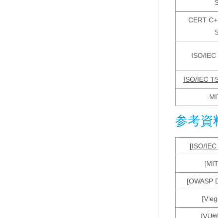
CERT C++
ISO/IEC
ISO/IEC T
MI
参考資
[
ISO/IEC
[MIT
[OWASP D
[Vieg
[VU#