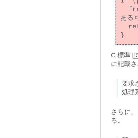
if (
  free(p); /* (size == 0) の場合、p は不定で
ある可
  return;

C 標準 [
I
に記載さ
要求
処理
さらに、
る。