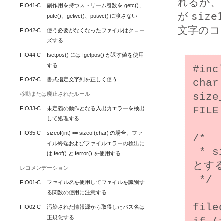
れるが、
FIO41-C
副作用を持つストリーム引数を getc()、
が
size
putc()、getwc()、putwc() に渡さない
文字のコ
FIO42-C
使う必要がなくなったファイルはクロー
ズする
FIO44-C
fsetpos() には fgetpos() が返す値を使用
する
#inc
FIO47-C
書式指定文字列を正しく使う
char
移動または廃止されたルール
size
FIO33-C
未定義の動作となる入出力エラーを検出
FILE
して処理する
FIO35-C
sizeof(int) == sizeof(char) の場合、ファ
/*

イル終端およびファイルエラーの検出に
 * size1 と size2 は正しく初期化されているもの
は feof() と ferror() を使用する
とする
レコメンデーション
 */

FIO01-C
ファイル名を使用してファイルを識別す
る関数の使用に注意する
file
FIO02-C
汚染された情報源から取得したパス名は
正規化する