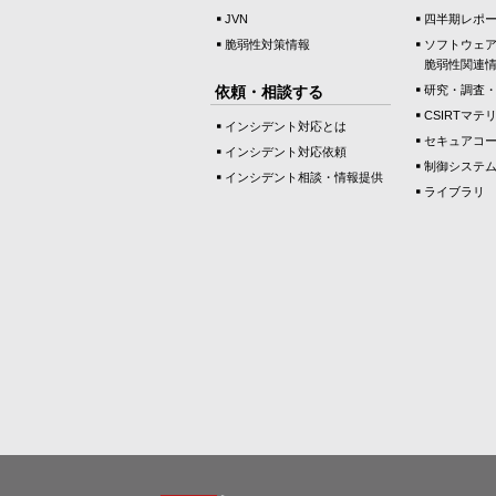
JVN
四半期レポ
脆弱性対策情報
ソフトウェ
脆弱性関連
依頼・相談する
研究・調査
CSIRTマテ
インシデント対応とは
セキュアコ
インシデント対応依頼
制御システ
インシデント相談・情報提供
ライブラリ