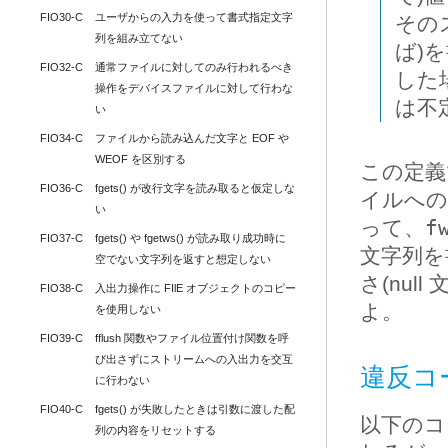
FIO30-C
ユーザからの入力を使って書式指定文字
その
列を組み立てない
ば)
FIO32-C
通常ファイルに対してのみ行われるべき
した
操作をデバイスファイルに対して行わな
は不
い
FIO34-C
ファイルから読み込んだ文字と EOF や 
WEOF を区別する
この定義
FIO36-C
fgets() が改行文字を読み取ると仮定しな
イルへの
い
って、
f
FIO37-C
fgets() や fgetws() が読み取り成功時に
文字列を
空でない文字列を返すと想定しない
さ(nul
FIO38-C
入出力操作に FIlE オブジェクトのコピー
よ。
を使用しない
FIO39-C
fflush 関数やファイル位置付け関数を呼
び出さずにストリームへの入出力を交互
違反コ
に行わない
FIO40-C
fgets() が失敗したときは引数に渡した配
以下の
列の内容をリセットする