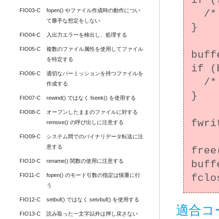
if (
FIO03-C
fopen() やファイル作成時の動作につい
  /* エラー処理 */

て勝手な想定をしない
}

FIO04-C
入出力エラーを検出し、処理する
FIO05-C
複数のファイル属性を使用してファイル
buff
を特定する
if (
FIO06-C
適切なパーミッションを持つファイルを
  /* エラー処理 */

作成する
}

FIO07-C
rewind() ではなく fseek() を使用する
FIO08-C
オープンしたままのファイルに対する 
fwri
remove() の呼び出しに注意する
FIO09-C
システム間でのバイナリデータ転送に注
意する
free
FIO10-C
rename() 関数の使用に注意する
buff
FIO11-C
fopen() のモード引数の指定は慎重に行
う
FIO12-C
setbuf() ではなく setvbuf() を使用する
適合コ
FIO13-C
読み取った一文字以外は押し戻さない