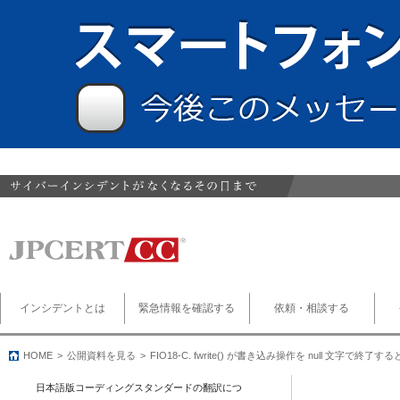
インシデントとは
緊急情報を確認する
依頼・相談する
HOME
公開資料を見る
FIO18-C. fwrite() が書き込み操作を null 文字で終了
日本語版コーディングスタンダードの翻訳につ