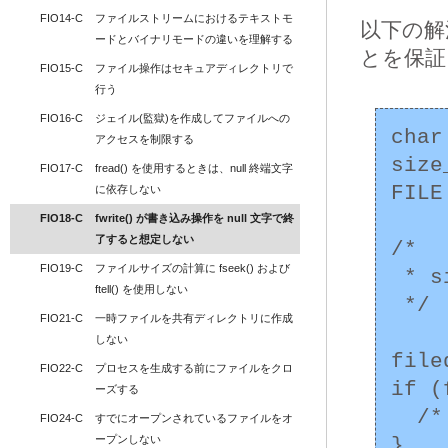
FIO14-C
ファイルストリームにおけるテキストモ
以下の解
ードとバイナリモードの違いを理解する
とを保証
FIO15-C
ファイル操作はセキュアディレクトリで
行う
FIO16-C
ジェイル(監獄)を作成してファイルへの
char
アクセスを制限する
size
FIO17-C
fread() を使用するときは、null 終端文字
FILE
に依存しない
FIO18-C
fwrite() が書き込み操作を null 文字で終
了すると想定しない
/*

FIO19-C
ファイルサイズの計算に fseek() および 
 * size1 は正しく初期化されているものとする

ftell() を使用しない
 */

FIO21-C
一時ファイルを共有ディレクトリに作成
しない
file
FIO22-C
プロセスを生成する前にファイルをクロ
if (
ーズする
  /* エラー処理 */

FIO24-C
すでにオープンされているファイルをオ
ープンしない
}
