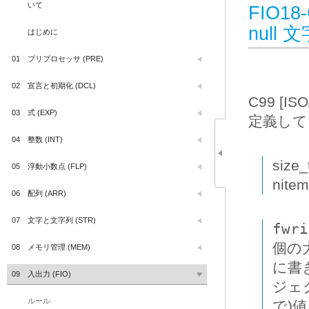
いて
FIO18
nul
はじめに
01
プリプロセッサ (PRE)
02
宣言と初期化 (DCL)
C99 [IS
03
式 (EXP)
定義して
04
整数 (INT)
size_t
05
浮動小数点 (FLP)
nitem
06
配列 (ARR)
07
文字と文字列 (STR)
fwri
個の
08
メモリ管理 (MEM)
に書
09
入出力 (FIO)
ジェク
ルール
で)