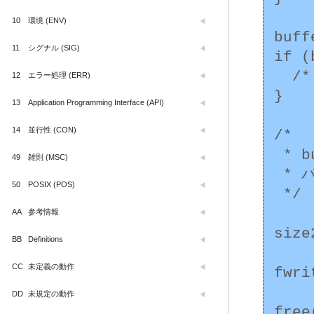
10
環境 (ENV)
buff
11
シグナル (SIG)
if (
  /* エラー処理 */

12
エラー処理 (ERR)
}

13
Application Programming Interface (API)
14
並行性 (CON)
/*

 * buffer に文字列を受け取る

49
雑則 (MSC)
 * バッファオーバーフローがないか検査

50
POSIX (POS)
 */

AA
参考情報
size
BB
Definitions
CC
未定義の動作
fwri
DD
未規定の動作
free