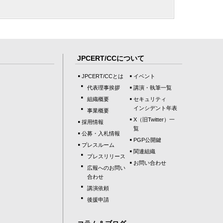
JPCERT/CCについて
JPCERT/CCとは
イベント
代表理事挨拶
講演・執筆一覧
組織概要
セキュリティ
インシデント年表
事業概要
X（旧Twitter）一
採用情報
覧
公募・入札情報
PGP公開鍵
プレスルーム
関連組織
プレスリリース
お問い合わせ
広報へのお問い
合わせ
講演依頼
後援申請