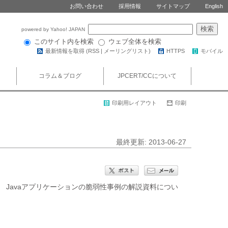
お問い合わせ
採用情報
サイトマップ
English
powered by Yahoo! JAPAN
このサイト内を検索
ウェブ全体を検索
最新情報を取得 (
RSS
|
メーリングリスト
)
HTTPS
モバイル
コラム＆ブログ
JPCERT/CCについて
印刷用レイアウト
印刷
最終更新: 2013-06-27
 Javaアプリケーションの脆弱性事例の解説資料につい