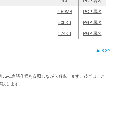
PDF
PGP 署名
4.69MB
PGP 署名
508KB
PGP 署名
874KB
PGP 署名
Topへ
宜Java言語仕様を参照しながら解説します。後半は、こ
解説します。