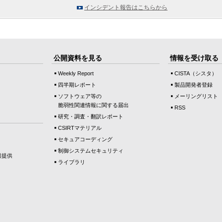
インシデント報告はこちらから
公開資料を見る
情報を受け取る
Weekly Report
CISTA（シスタ）
四半期レポート
製品開発者登録
ソフトウェア等の
メーリングリスト
脆弱性関連情報に関する届出
RSS
研究・調査・翻訳レポート
CSIRTマテリアル
セキュアコーディング
制御システムセキュリティ
報提供
ライブラリ