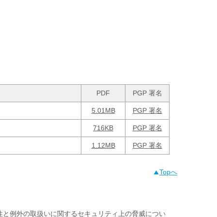
PDF
PGP 署名
5.01MB
PGP 署名
716KB
PGP 署名
1.12MB
PGP 署名
Topへ
性と例外の取扱いに関するセキュリティ上の脅威につい