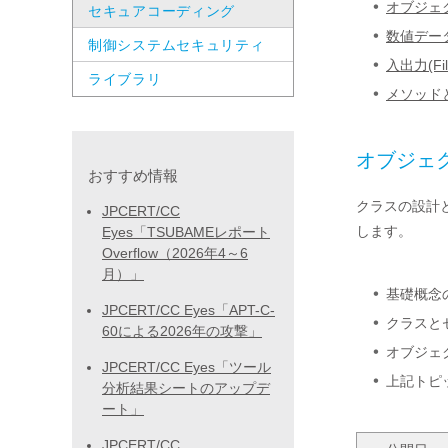
オブジェ
セキュアコーディング
数値デー
制御システムセキュリティ
入出力(Fi
ライブラリ
メソッド
オブジェ
おすすめ情報
クラスの設計
JPCERT/CC
します。
Eyes「TSUBAMEレポート
Overflow（2026年4～6
月）」
基礎概念
JPCERT/CC Eyes「APT-C-
クラスと
60による2026年の攻撃」
オブジェクト
JPCERT/CC Eyes「ツール
上記トピ
分析結果シートのアップデ
ート」
JPCERT/CC