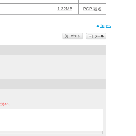
1.32MB
PGP 署名
Topへ
ださい。