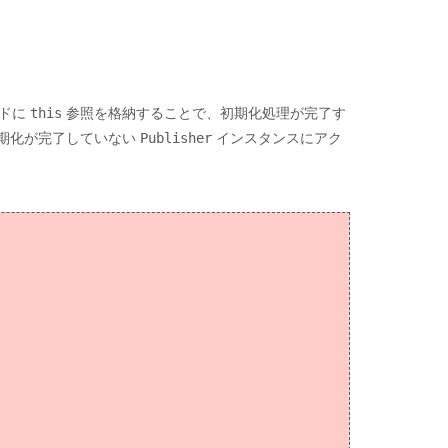
ルドに
this
参照を格納することで、初期化処理が完了す
期化が完了していない
Publisher
インスタンスにアク