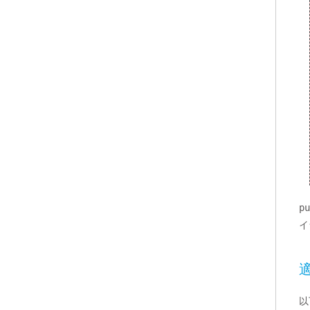
pu
イ
適
以