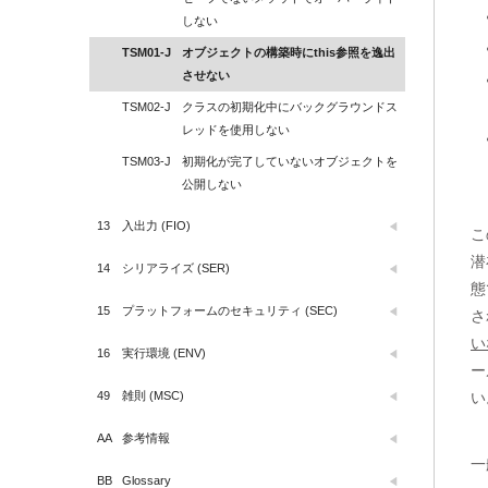
しない
TSM01-J
オブジェクトの構築時にthis参照を逸出
させない
TSM02-J
クラスの初期化中にバックグラウンドス
レッドを使用しない
TSM03-J
初期化が完了していないオブジェクトを
公開しない
13
入出力 (FIO)
こ
潜
14
シリアライズ (SER)
態
15
プラットフォームのセキュリティ (SEC)
さ
い
16
実行環境 (ENV)
ー
49
雑則 (MSC)
い
AA
参考情報
一
BB
Glossary