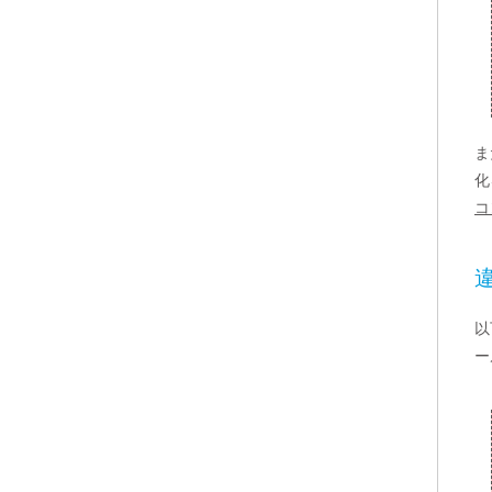
ま
化
コ
違
以
ー