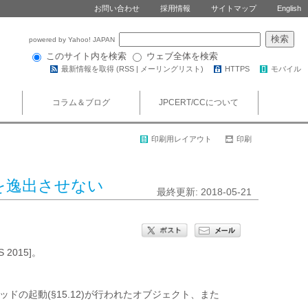
お問い合わせ
採用情報
サイトマップ
English
powered by Yahoo! JAPAN
このサイト内を検索
ウェブ全体を検索
最新情報を取得 (
RSS
|
メーリングリスト
)
HTTPS
モバイル
コラム＆ブログ
JPCERT/CCについて
印刷用レイアウト
印刷
参照を逸出させない
最終更新: 2018-05-21
2015]。
ドの起動(§15.12)が行われたオブジェクト、また