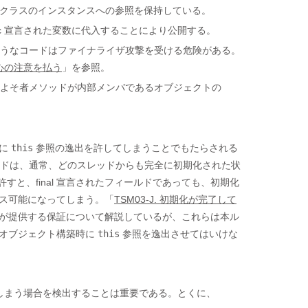
の外部クラスのインスタンスへの参照を保持している。
static 宣言された変数に代入することにより公開する。
うなコードはファイナライザ攻撃を受ける危険がある。
細心の注意を払う
」を参照。
よそ者メソッドが内部メンバであるオブジェクトの
時に
this
参照の逸出を許してしまうことでもたらされる
ールドは、通常、どのスレッドからも完全に初期化された状
すと、final 宣言されたフィールドであっても、初期化
ス可能になってしまう。「
TSM03-J. 初期化が完了して
が提供する保証について解説しているが、これらは本ル
はオブジェクト構築時に
this
参照を逸出させてはいけな
しまう場合を検出することは重要である。とくに、