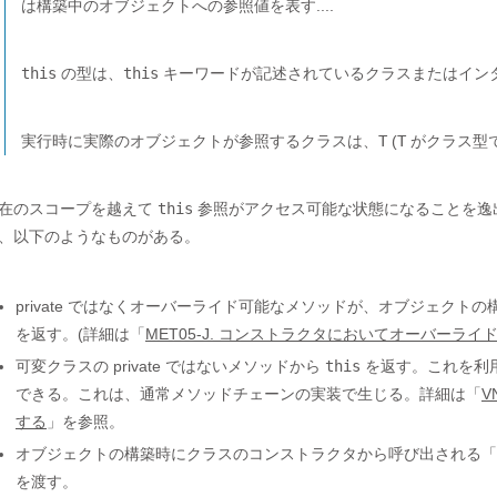
は構築中のオブジェクトへの参照値を表す....
this
の型は、
this
キーワードが記述されているクラスまたはイン
実行時に実際のオブジェクトが参照するクラスは、
T
(
T
がクラス型で
在のスコープを越えて
this
参照がアクセス可能な状態になることを逸出(
、以下のようなものがある。
private ではなくオーバーライド可能なメソッドが、オブジェク
を返す。(詳細は「
MET05-J. コンストラクタにおいてオーバーラ
可変クラスの private ではないメソッドから
this
を返す。これを利
できる。これは、通常メソッドチェーンの実装で生じる。詳細は「
V
する
」を参照。
オブジェクトの構築時にクラスのコンストラクタから呼び出される「
を渡す。