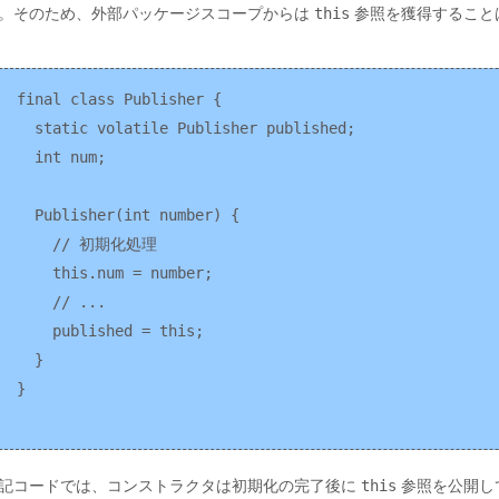
。そのため、外部パッケージスコープからは
this
参照を獲得すること
final class Publisher {

  static volatile Publisher published;

  int num;

  Publisher(int number) {

    // 初期化処理

    this.num = number;

    // ...

    published = this;

  }

記コードでは、コンストラクタは初期化の完了後に
this
参照を公開し