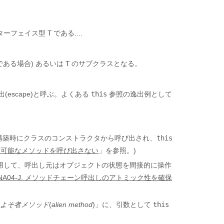
ターフェイス型
T
である....
ある場合) あるいは
T
のサブクラスとなる。
escape)と呼ぶ。よくある
this
参照の逸出例として
トの構築時にクラスのコンストラクタから呼び出され、
this
イド可能なメソッドを呼び出さない
」を参照。)
用して、呼出し元はオブジェクトの状態を間接的に操作
NA04-J. メソッドチェーン呼出しのアトミック性を確保
よそ者メソッド
(
alien method
)」に、引数として
this