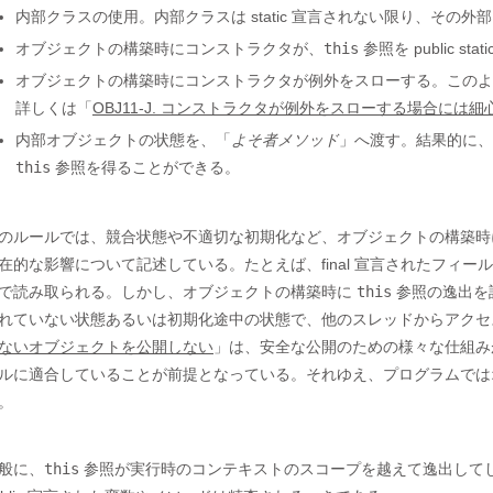
内部クラスの使用。内部クラスは static 宣言されない限り、そ
オブジェクトの構築時にコンストラクタが、
this
参照を public 
オブジェクトの構築時にコンストラクタが例外をスローする。このよ
詳しくは「
OBJ11-J. コンストラクタが例外をスローする場合には
内部オブジェクトの状態を、「
よそ者メソッド
」へ渡す。結果的に、
this
参照を得ることができる。
のルールでは、競合状態や不適切な初期化など、オブジェクトの構築
在的な影響について記述している。たとえば、final 宣言されたフィ
で読み取られる。しかし、オブジェクトの構築時に
this
参照の逸出を許
れていない状態あるいは初期化途中の状態で、他のスレッドからアクセ
ないオブジェクトを公開しない
」は、安全な公開のための様々な仕組み
ルに適合していることが前提となっている。それゆえ、プログラムで
。
般に、
this
参照が実行時のコンテキストのスコープを越えて逸出して