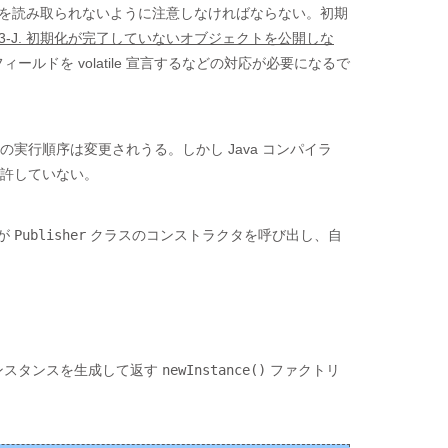
を読み取られないように注意しなければならない。初期
03-J. 初期化が完了していないオブジェクトを公開しな
ールドを volatile 宣言するなどの対応が必要になるで
容の実行順序は変更されうる。しかし Java コンパイラ
とを許していない。
スが
Publisher
クラスのコンストラクタを呼び出し、自
ンスタンスを生成して返す
newInstance()
ファクトリ