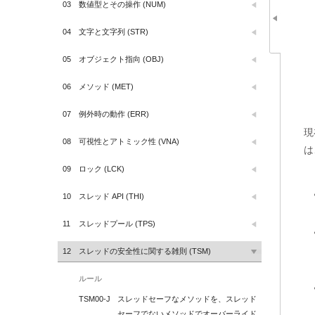
03
数値型とその操作 (NUM)
04
文字と文字列 (STR)
05
オブジェクト指向 (OBJ)
06
メソッド (MET)
07
例外時の動作 (ERR)
現
08
可視性とアトミック性 (VNA)
は
09
ロック (LCK)
10
スレッド API (THI)
11
スレッドプール (TPS)
12
スレッドの安全性に関する雑則 (TSM)
ルール
TSM00-J
スレッドセーフなメソッドを、スレッド
セーフでないメソッドでオーバーライド