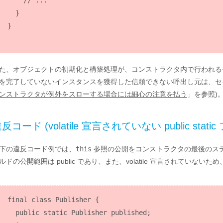
    // ...

  }

た、オブジェクトの初期化と構築処理が、コンストラクタ内で行われる
を完了していないインスタンスを獲得した信頼できない呼出し元は、セ
ンストラクタが例外をスローする場合には細心の注意を払う
」を参照)
反コード (volatile 宣言されていない public stati
下の違反コード例では、
this
参照の公開をコンストラクタの最後のス
ルドの公開範囲は public であり、また、volatile 宣言されていな
final class Publisher {

  public static Publisher published;
