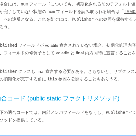
場合には、
num
フィールドについても、初期化される前のデフォルト値
が完了していない状態の
num
フィールドを読み取られる場合は「
TSM
」への違反となる。これを防ぐには、
Publisher
への参照を保持するフィ
ろう。
blished
フィールドが volatile 宣言されていない場合、初期化処理内
、フィールドの修飾子として volatile と final 両方同時に宣言するこ
blisher
クラスも final 宣言する必要がある。さもないと、サブクラ
の初期化が完了する前に
this
参照を公開することもありうる。
合コード (public static ファクトリメソッド)
下の適合コードでは、内部メンバフィールドをなくし、
Publisher
イ
ソッドを提供している。