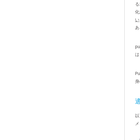
る
化
い
あ
pu
は
Pu
身
適
以
メ