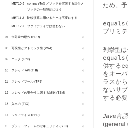
MET10-J
compareTo() メソッドを実装する場合メ
ため、予
ソッドの一般契約に従う
MET11-J
比較演算に用いるキーは不変にする
equals
MET12-J
ファイナライザは使わない
プリミテ
07
例外時の動作 (ERR)
08
可視性とアトミック性 (VNA)
列挙型は
equals
09
ロック (LCK)
供する
e
10
スレッド API (THI)
をオーバ
ラスか
11
スレッドプール (TPS)
ないサブ
12
スレッドの安全性に関する雑則 (TSM)
する必要
13
入出力 (FIO)
Java言
14
シリアライズ (SER)
(gener
15
プラットフォームのセキュリティ (SEC)