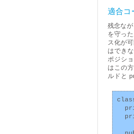
適合コ
残念なが
を守った
ス化が可
はできな
ポジション
はこの方
ルドと pu
clas
  private String type;

  private Card card; // コンポジション

  public XCard(int number, String type) {
