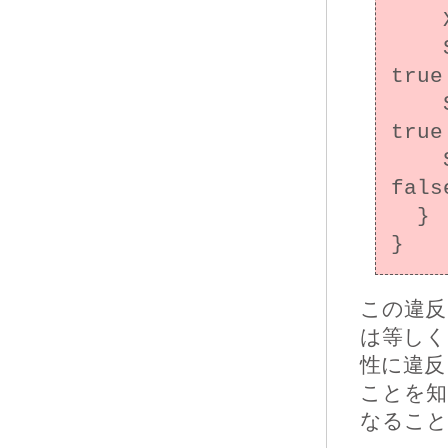
    XCard p3 = new XCard(1, "type2");

    System.out.println(p1.equals(p2)); // 
tru
    System.out.println(p2.equals(p3)); // 
tru
    System.out.println(p1.equals(p3)); // 
fal
  }

この違反
は等しく
性に違反
ことを知
なること