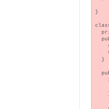
}

clas
  private String type;

  public XCard(int number, String type) {

    super(number);

    this.type = type;

  }

  public boolean equals(Object o) {

    if (!(o instanceof Card)) {

      return f
    }

    // 通常のCard のオブジェクト。type は比較し