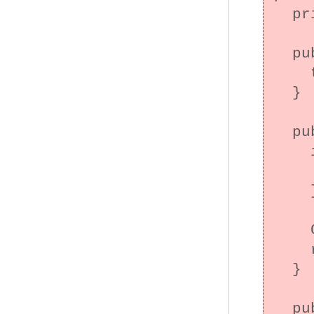
  private final int number;

  public Card(int number) {

    this.number = number;

  }

  public boolean equals(Object o) {

    if (!(o instanceof Card)) {

      return f
    }

    Card c = (Card)o;

    return c.number == number;

  }

  public int hashCode() {/* ... */}
