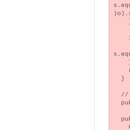
s.eq
)o).s
    }

    if (o instanceof String) {

      ret
s.eq
    }

    return false;

  }

  // MET09-J に適合するためにオーバーライド

  public int hashCode() {/* ... */}

  public static void main(String[] args) {

    CaseInsensitiveString cis = new 