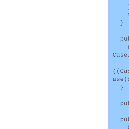
    }

    this.s = s;

  }

  public boolean equals(Object o) {

    return o instanceof 
Case
((Ca
ase(s
  }

  public int hashCode() {/* ... */}

  public static void main(String[] args) {

    CaseInsensitiveString cis = new 