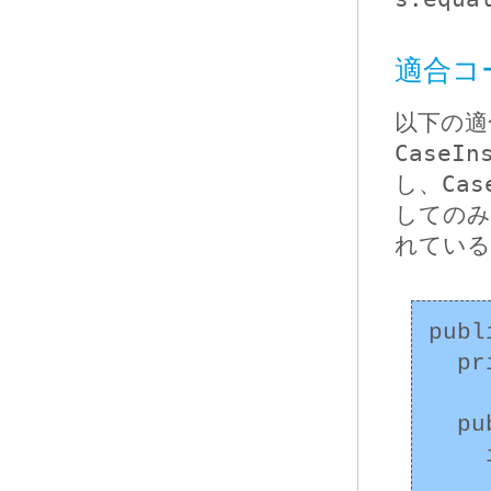
適合コ
以下の適
CaseIn
し、
Cas
してのみ
れている
publ
  private String s;

  public CaseInsensitiveString(String s) {

    if (s == null) {

      throw new NullPointerEx