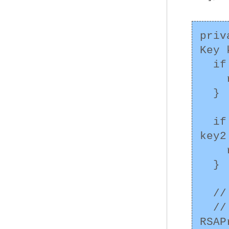
priv
Key 
  if (key1.equals(key2)) {

    return true;

  }

  if (Arrays.equals(key1.getEncoded(), 
key2
    return true;

  }

  // 以下、異なる種類の鍵に対応するコード

  // たとえば以下のコードは RSAPrivateKey と 
RSAP