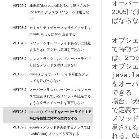
オーバー
MET02-J
非推奨(deprecated)あるいは廃止された
2005]
(obsolete)クラスやメソッドを使用しな
い
ばならな
MET03-J
セキュリティチェックを行うメソッドは 
private もしくは final 宣言する
オブジェ
MET04-J
メソッドをオーバーライドあるいは隠蔽
て特徴づ
するときにアクセス範囲を広げない
は、2つ
MET05-J
コンストラクタにおいてオーバーライド
オブジェ
可能なメソッドを呼び出さない
java.l
MET06-J
clone() からオーバーライド可能なメソ
ッドを呼び出さない
をオーバ
MET07-J
スーパークラスやスーパーインタフェー
できる
スで宣言されているメソッドを隠蔽する
場合、状
ようなクラスメソッドを宣言しない
で定義す
MET08-J
equals() メソッドをオーバーライドする
メソッド
時は等価性に関する契約を守る
承され
MET09-J
equals() メソッドを実装するクラスでは 
hashCode() メソッドも実装する
れる。
O