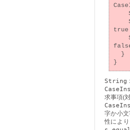
Case
    String s = "java";

    System.out.println(cis.equals(s)); // 
tru
    System.out.println(s.equals(cis)); // 
fal
  }

String
CaseIn
求事項(
CaseIn
字か小文
性により
s.equa