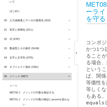
いて
MET08
ーライ
はじめに
を守る
00
入力値検査とデータの無害化 (IDS)
01
宣言と初期化 (DCL)
02
式 (EXP)
コンポジ
かつ1つ
03
数値型とその操作 (NUM)
ることが
04
文字と文字列 (STR)
る場合、
05
オブジェクト指向 (OBJ)
というこ
ば、関係
06
メソッド (MET)
等価性を
ルール
等しくな
MET00-J
メソッドの引数を検証する
もある。
MET01-J
メソッドの引数の検証にassertを使わな
equals
い