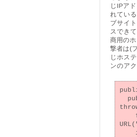
じIPア
れている
ブサイ
スできて
商用のホ
撃者は(
じホステ
ンのアク
publ
  public static void main(String[] args) 
thro
    final URL allowed = new 
URL(
    if (!allowed.equals(new URL(args[0]))) 