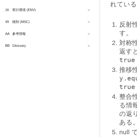
れている
16
実行環境 (ENV)
49
雑則 (MSC)
反射性
す。
AA
参考情報
対称性
BB
Glossary
返す
true
推移性
y.eq
true
整合性
る情
の返
ある
nul