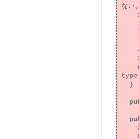
ない。
    if (!(o instanceof XCard)) {

      return o.equals
    }

    // XCard オブジェクト。type も比較する。

    XCard xc = (XCard)o;

    return super.equals(o) && xc.type == 
type;
  }

  public int hashCode() {/* ... */}

  public static void main(String[] args) {

    XCard p1 = new XCard(1, "type1");

    Card p2 = new Card(1);
