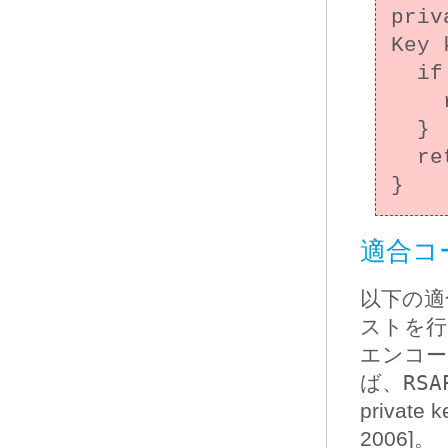
priv
Key 
  if (key1.equals(key2)) {

    return true;

  }

  return false;

適合コー
以下の
ストを行
エンコー
ば、
RSA
priva
2006]。