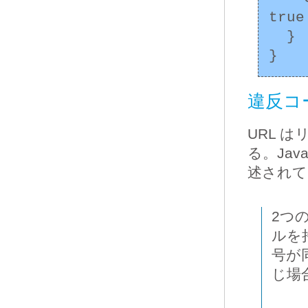
tru
  }

違反コー
URL 
る。Jav
述されてい
2つ
ルを
号が
じ場