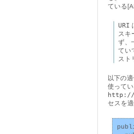
ている[AP
URI
スキ
ず、
てい
スト
以下の
使ってい
http:/
セスを適
publ