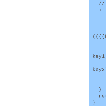
  // 同じ鍵かどうかを調べることができる

  if ((key1 instanceof RSAPrivateKey) &&

      (key2 instanceof RSAPri
    if 
((((
         ((RSAKey)ke
       (((RSAPr
key1
        ((RSA
key2
      return 
    }

  }

  return false;
