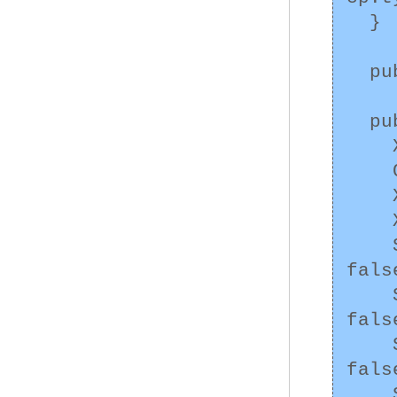
  }

  public int hashCode() {/* ... */}

  public static void main(String[] args) {

    XCard p1 = new XCard(1, "type1");

    Card p2 = new Card(1);

    XCard p3 = new XCard(1, "type2");

    XCard p4 = new XCard(1, "type1");

    System.out.println(p1.equals(p2)); // 
fals
    System.out.println(p2.equals(p3)); // 
fals
    System.out.println(p1.equals(p3)); // 
fals
    System.out.println(p1.equals(p4)); // 