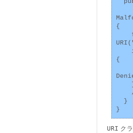
  public static void main(String[] args)

     
Malf
{

    final URI allowed = new 
URI(
    if (!allowed.equals(new URI(args[0]))) 
{

      throw new SecurityExcept
Deni
    }

    // アクセスを許可するときの処理

  }

URI
クラ