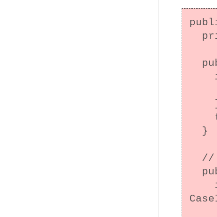
publ
  private String s;

  public CaseInsensitiveString(String s) {

    if (s == null) {

      throw new NullPointerEx
    }

    this.s = s;

  }

  // このメソッドは対称性に違反している

  public boolean equals(Object o) {

    if (o instanceof 
Case
      ret