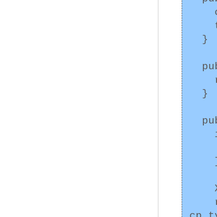
    card = new Card(number);

    this.type = type;

  }

  public Card viewCard() {

    return card;

  }

  public boolean equals(Object o) {

    if (!(o instanceof XCard)) {

      return f
    }

    XCard cp = (XCard)o;

    return cp.card.equals(card) && 
cp.t