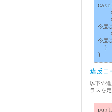
Case
    String s = "java";

    System.out.println(cis.equals(s)); // 
今度は
    System.out.println(s.equals(cis)); // 
今度は
  }

違反コー
以下の違
ラスを定
publ