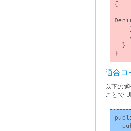
{

      throw new SecurityExcept
Deni
    }

    // アクセスを許可するときの処理

  }

適合コ
以下の適
ことで
U
publ
  public static void main(String[] args) 