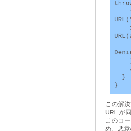
thro
    final URL allowed = new 
URL(
    if (!allowed.toString().equals(new 
URL(
      throw new SecurityExcept
Deni
    }

    // アクセスを許可するときの処理

  }

この解決
URL 
このコー
め、悪意