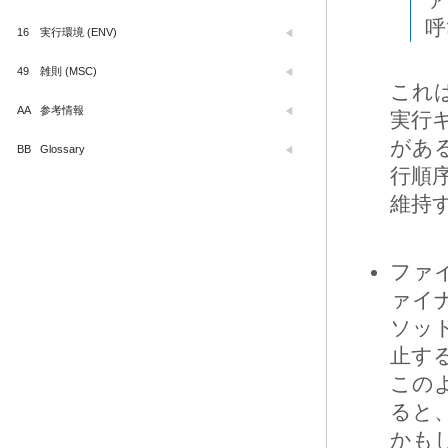
呼
16
実行環境 (ENV)
49
雑則 (MSC)
これ
AA
参考情報
実行
があ
BB
Glossary
行順
維持
ファ
ァイ
ソッ
止す
この
ると
かも