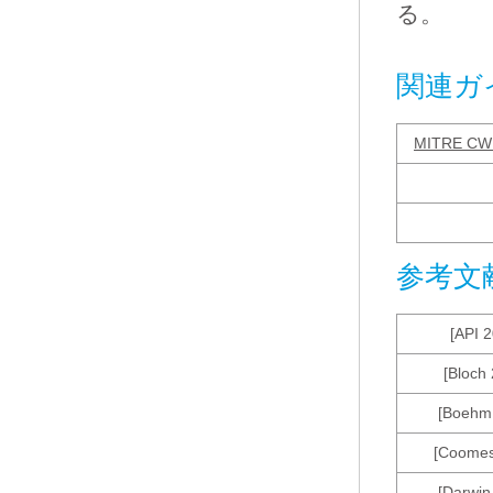
る。
関連ガ
MITRE CW
参考文
[API 
[Bloch
[Boehm
[Coomes
[Darwin