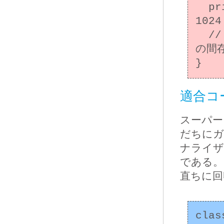
  private byte[] buffer = new byte[16 * 
1024
  // 少なくとも2度のガベージコレクションサイクル
の間
適合コ
スーパー
だちにガ
ナライザ
である。
直ちに回
clas