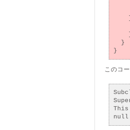
      // ファイナライザの動作をシ
      System.runFinalizersOnE
    } catch (Throwable t) {

      // エ
    }

  }

このコー
Subc
Supe
This