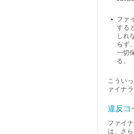
ファ
する
しれ
らず
一切
る。
こういっ
ァイナラ
違反コ
ファイナ
は、さら