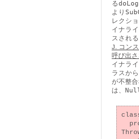
る
doLog
より
Sub
レクショ
イナライ
スされる
J. コ
呼び出さ
イナライ
ラスから
が不整合
は、
Nul
clas
  protected void finalize() throws 
Thro