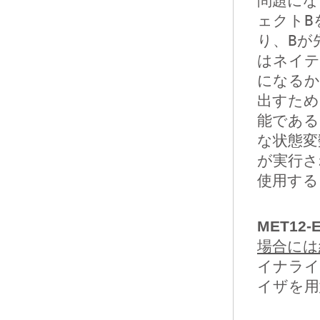
問題にな
ェクト
B
り、
B
が
はネイテ
になるか
出すため
能である
な状態変
が実行さ
使用する
MET12-
場合には
イナライ
イザを用