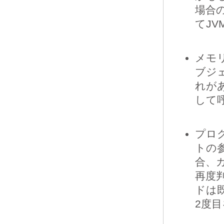
場合
てJ
メモ
ブジ
れが
して
プロ
トの
合、
再度
ドは
2度