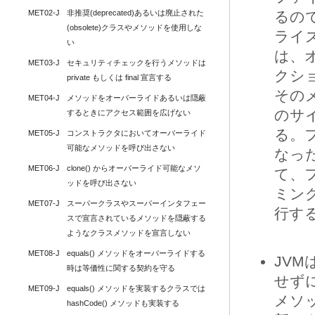
MET02-J
非推奨(deprecated)あるいは廃止された
るの
(obsolete)クラスやメソッドを使用しな
ライ
い
は、
MET03-J
セキュリティチェックを行うメソッドは 
クシ
private もしくは final 宣言する
その
MET04-J
メソッドをオーバーライドあるいは隠蔽
のサ
するときにアクセス範囲を広げない
る。
MET05-J
コンストラクタにおいてオーバーライド
可能なメソッドを呼び出さない
なっ
MET06-J
clone() からオーバーライド可能なメソ
て、
ッドを呼び出さない
ミン
MET07-J
スーパークラスやスーパーインタフェー
行す
スで宣言されているメソッドを隠蔽する
ようなクラスメソッドを宣言しない
MET08-J
equals() メソッドをオーバーライドする
JV
時は等価性に関する契約を守る
せず
MET09-J
equals() メソッドを実装するクラスでは 
メソ
hashCode() メソッドも実装する