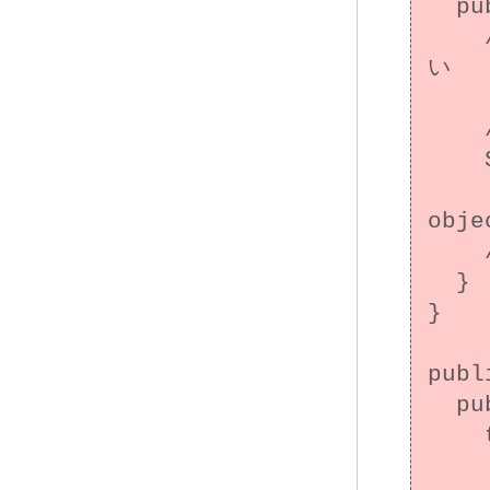
  public void doLogic() throws Throwable {

    // ここで割り当てられたリソースは回収されな
い

    // オブジェクトの矛盾した状態

    System.out.println(

        "This is sub
obje
    // 'd' は既に null

  }

}

publ
  public static void main(String[] args) {

    try {

      BaseClass bc = new Su