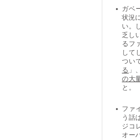
ガベ
状況
い。
乏し
るフ
して
つい
る
」、
の大
と。
ファ
う話
ジコ
オー