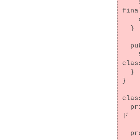
    System.out.println("Superclass 
fina
    doLogic();

  }

  public void doLogic() throws Throwable {

    System.out.println("This is super-
clas
  }

}

clas
  private Date d; // 可変インスタンスフィール
ド

  protected SubClass() {
