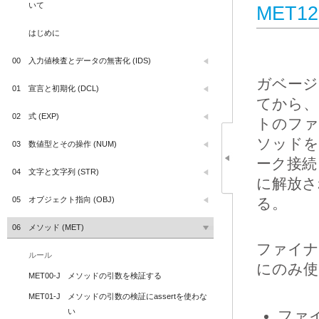
いて
MET1
はじめに
00
入力値検査とデータの無害化 (IDS)
ガベージ
01
宣言と初期化 (DCL)
てから、
02
式 (EXP)
トのファ
ソッドを
03
数値型とその操作 (NUM)
ーク接続
04
文字と文字列 (STR)
に解放さ
05
オブジェクト指向 (OBJ)
る。
06
メソッド (MET)
ファイナ
ルール
にのみ使
MET00-J
メソッドの引数を検証する
MET01-J
メソッドの引数の検証にassertを使わな
い
ファ