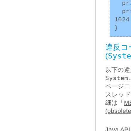
  private JFrame frame;

  private byte[] buffer = new byte[16 * 
102
違反コ
Syst
(
以下の違
System
ベージコ
スレッド
細は「
M
(obso
Java AP