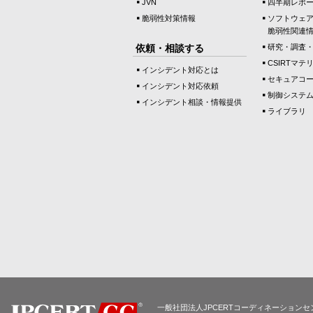
JVN
四半期レポ
脆弱性対策情報
ソフトウェ
脆弱性関連
依頼・相談する
研究・調査
CSIRTマテ
インシデント対応とは
セキュアコ
インシデント対応依頼
制御システ
インシデント相談・情報提供
ライブラリ
一般社団法人JPCERTコーディネーションセ