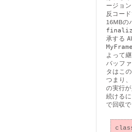
ージョン
反コードで
16MB
finali
承する
A
MyFram
よって継
バッファ
タはこの
つまり、
の実行が
続けるに
で回収で
clas