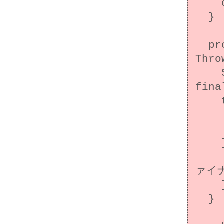
    d = new Date();

  }

  protected void finalize() throws 
Thro
    System.out.println("Subclass 
fina
    try {

      //  リソースを
      d = n
    } finally {

      super.finalize();  // B
ァイ
    }

  }
