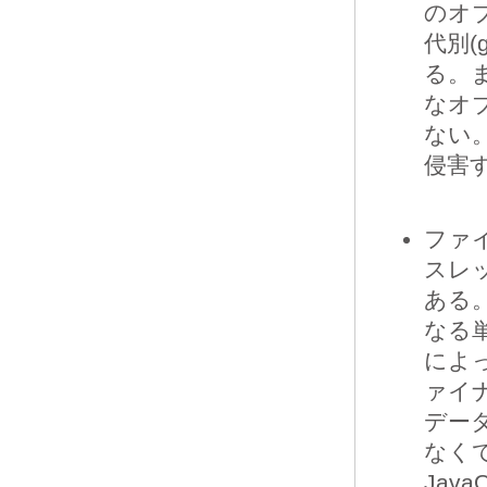
のオ
代別(
る。
なオ
ない
侵害
ファ
スレ
ある
なる
によ
ァイ
デー
なくて
Jav