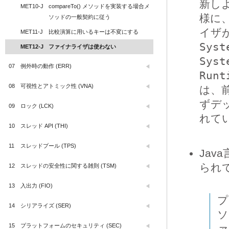
新し
MET10-J
compareTo() メソッドを実装する場合メ
様に
ソッドの一般契約に従う
イザ
MET11-J
比較演算に用いるキーは不変にする
Syst
MET12-J
ファイナライザは使わない
Syst
07
例外時の動作 (ERR)
Runt
08
可視性とアトミック性 (VNA)
は、
ずデ
09
ロック (LCK)
れて
10
スレッド API (THI)
11
スレッドプール (TPS)
Jav
られ
12
スレッドの安全性に関する雑則 (TSM)
13
入出力 (FIO)
プ
14
シリアライズ (SER)
ソ
15
プラットフォームのセキュリティ (SEC)
ァ