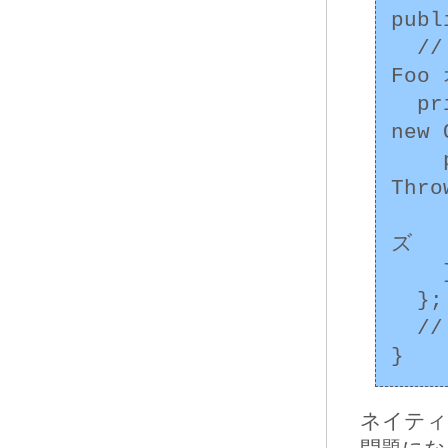
publ
  // finalizeGuardian オブジェクトは、外側の 
Fo
  private final Object finalizerGuardian = 
new 
    protected void finalize() throws 
Thro
      // 外側の Foo オブジェ
ズ

    }

  };

  //...

ネイティ