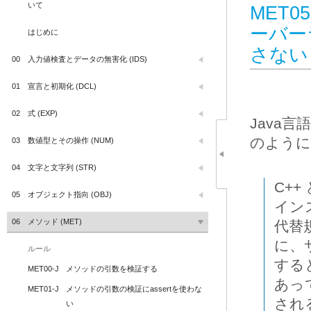
いて
MET0
ーバー
はじめに
さない
00
入力値検査とデータの無害化 (IDS)
01
宣言と初期化 (DCL)
02
式 (EXP)
Java
のように
03
数値型とその操作 (NUM)
04
文字と文字列 (STR)
C+
05
オブジェクト指向 (OBJ)
イン
06
メソッド (MET)
代替
に、
ルール
する
MET00-J
メソッドの引数を検証する
あっ
MET01-J
メソッドの引数の検証にassertを使わな
され
い