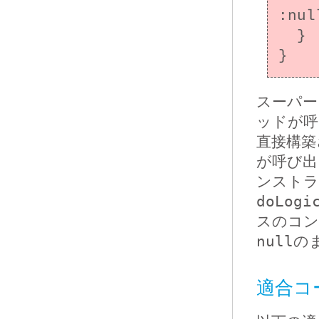
:nul
  }

スーパー
ッドが呼
直接構築
が呼び出
ンストラ
doLogi
スのコン
null
の
適合コ