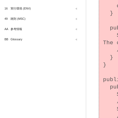
    color = "Red";

16
実行環境 (ENV)
  }

49
雑則 (MSC)
  public void doLogic() {

AA
参考情報
    System.out.println("This is subclass! 
BB
Glossary
The 
    // ...

  }

}

publ
  public static void main(String[] args) {

    SuperClass bc = new SuperClass();

    // "This is superclass!" を出力

    SuperClass sc = new SubClass();

    // "This is subclass! The color is 