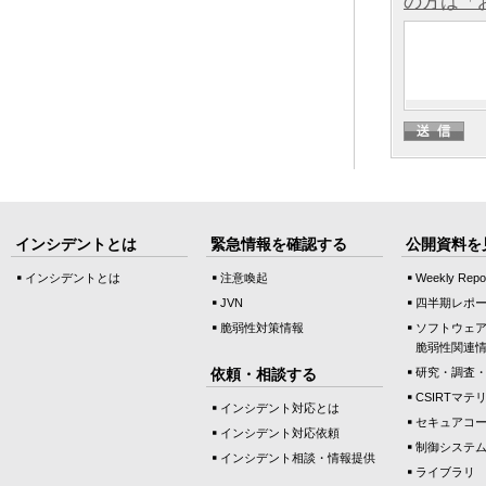
の方は「
インシデントとは
緊急情報を確認する
公開資料を
インシデントとは
注意喚起
Weekly Repo
JVN
四半期レポ
脆弱性対策情報
ソフトウェ
脆弱性関連
依頼・相談する
研究・調査
CSIRTマテ
インシデント対応とは
セキュアコ
インシデント対応依頼
制御システ
インシデント相談・情報提供
ライブラリ