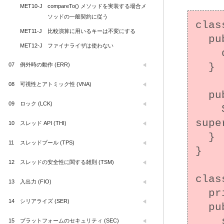
MET10-J
compareTo() メソッドを実装する場合メ
ソッドの一般契約に従う
clas
MET11-J
比較演算に用いるキーは不変にする
  public SuperClass () {

MET12-J
ファイナライザは使わない
    doLogic();

07
例外時の動作 (ERR)
  }

08
可視性とアトミック性 (VNA)
  public void doLogic() {

09
ロック (LCK)
    System.out.println("This is 
supe
10
スレッド API (THI)
  }

11
スレッドプール (TPS)
}

12
スレッドの安全性に関する雑則 (TSM)
clas
13
入出力 (FIO)
  private String color = null;

14
シリアライズ (SER)
  public SubClass() {

    super();

15
プラットフォームのセキュリティ (SEC)