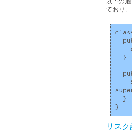
以下の適
ており、
clas
  public SuperClass() {

    doLogic();

  }

  public final void doLogic() {

    System.out.println("This is 
supe
  }

リスク