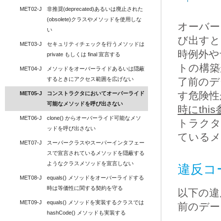
MET02-J
非推奨(deprecated)あるいは廃止された
(obsolete)クラスやメソッドを使用しな
オーバー
い
び出すと
MET03-J
セキュリティチェックを行うメソッドは 
時例外や
private もしくは final 宣言する
トの構築
MET04-J
メソッドをオーバーライドあるいは隠蔽
するときにアクセス範囲を広げない
了前のデ
す危険性
MET05-J
コンストラクタにおいてオーバーライド
可能なメソッドを呼び出さない
時にth
MET06-J
clone() からオーバーライド可能なメソ
トラクタ
ッドを呼び出さない
ているメ
MET07-J
スーパークラスやスーパーインタフェー
スで宣言されているメソッドを隠蔽する
ようなクラスメソッドを宣言しない
違反コ
MET08-J
equals() メソッドをオーバーライドする
時は等価性に関する契約を守る
以下の違
MET09-J
equals() メソッドを実装するクラスでは 
前のデー
hashCode() メソッドも実装する