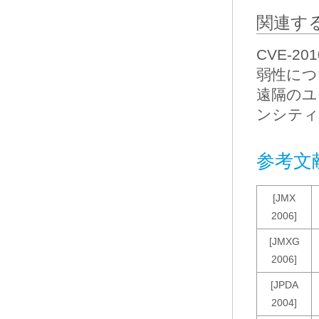
関連す
CVE-20
弱性につ
遠隔のユ
ンシティ
参考文
[JMX
2006]
[JMXG
2006]
[JPDA
2004]