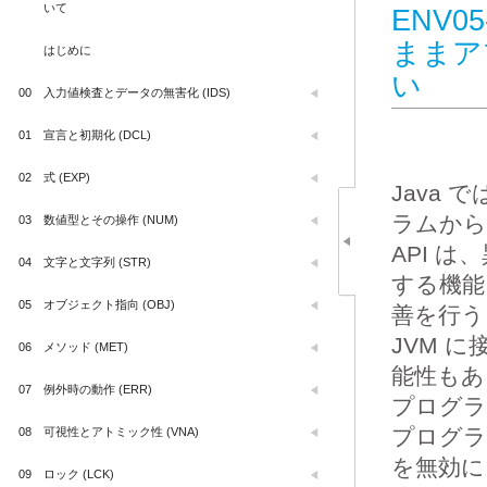
いて
ENV0
ままア
はじめに
い
00
入力値検査とデータの無害化 (IDS)
01
宣言と初期化 (DCL)
02
式 (EXP)
Java
ラムから
03
数値型とその操作 (NUM)
API 
04
文字と文字列 (STR)
する機能
05
オブジェクト指向 (OBJ)
善を行う
JVM 
06
メソッド (MET)
能性もあ
07
例外時の動作 (ERR)
プログラ
プログラ
08
可視性とアトミック性 (VNA)
を無効に
09
ロック (LCK)