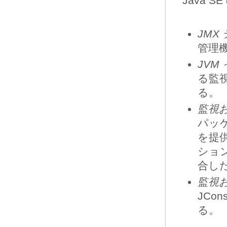
Java
JMX
管理
JVM
る監
る。
監視お
パッ
を提
ショ
合し
監視
JCo
る。