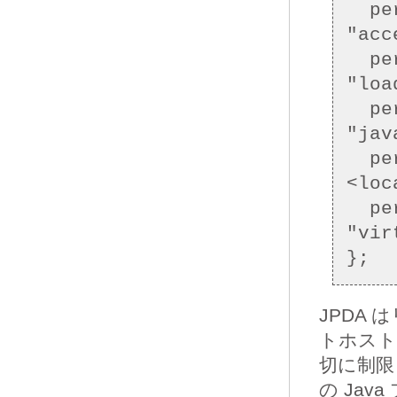
  permission java.lang.RuntimePermission 
"acc
  permission java.lang.RuntimePermission 
"loa
  permission java.util.PropertyPermission 
"jav
  permission java.net.SocketPermission "
<loc
  permission com.sun.jdi.JDIPermission 
"vir
JPDA
トホスト
切に制限
の Ja