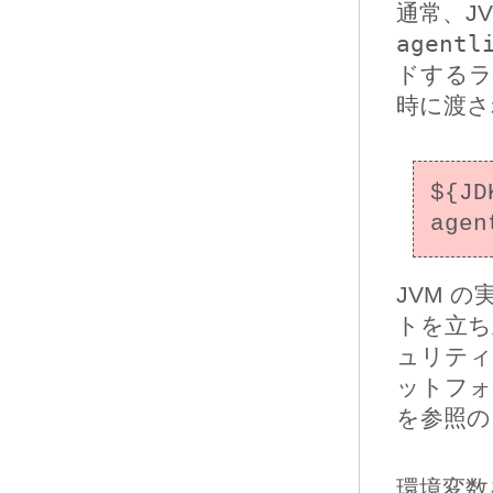
通常、J
agentl
ドするラ
時に渡さ
${JD
JVM 
トを立ち
ュリティ
ットフォ
を参照のこ
環境変数