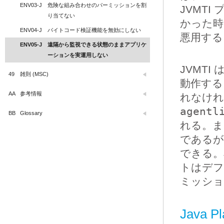
ENV03-J
危険な組み合わせのパーミッションを割
JVMT
り当てない
かった時
ENV04-J
バイトコード検証機能を無効にしない
悪用する
ENV05-J
遠隔から監視できる状態のままアプリケ
ーションを実運用しない
JVMT
49
雑則 (MSC)
動作する
AA
参考情報
れなけ
agentl
BB
Glossary
れる。ま
であるが
できる。
トはデフ
ミッショ
Java Pl