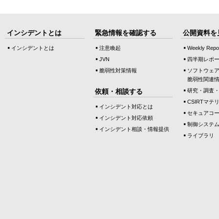
インシデントとは
緊急情報を確認する
公開資料を
インシデントとは
注意喚起
Weekly Repo
JVN
四半期レポ
脆弱性対策情報
ソフトウェ
脆弱性関連
依頼・相談する
研究・調査
CSIRTマテ
インシデント対応とは
セキュアコ
インシデント対応依頼
制御システ
インシデント相談・情報提供
ライブラリ