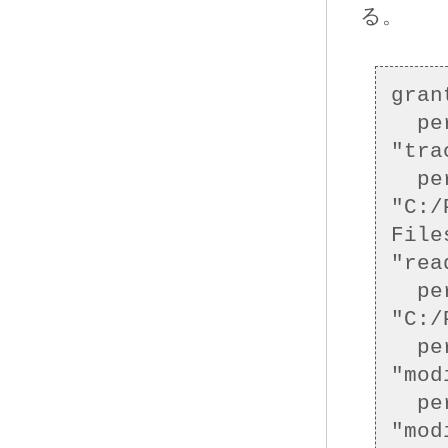
る。
grant
  permission java.io.FilePermission 
"tra
  permission java.io.FilePermission 
"C:/
File
"read
  permission java.io.FilePermission 
"C:/
  permission java.lang.RuntimePermission 
"mod
  permission java.lang.RuntimePermission 
"mod