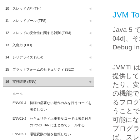
10
スレッド API (THI)
JVM Too
11
スレッドプール (TPS)
Java 5 
12
スレッドの安全性に関する雑則 (TSM)
04d]、それ
13
入出力 (FIO)
Debug I
14
シリアライズ (SER)
JVMT
15
プラットフォームのセキュリティ (SEC)
提供して
16
実行環境 (ENV)
たり、変
の機能である
ルール
るプログ
ENV00-J
特権の必要ない動作のみを行うコードを
うことで
署名しない
可能にな
ENV01-J
セキュリティ上重要なコードは署名付き
の1つの JAR にまとめてシールする
プログラ
ENV02-J
環境変数の値を信頼しない
ば、スレ