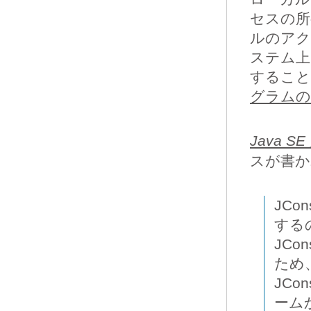
セスの所
ルのアク
ステム上
すること
グラムの
Java 
スが書かれ
JC
する
JC
ため
JC
ーム