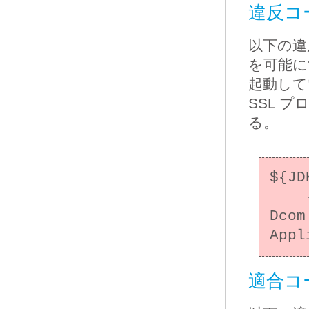
違反コー
以下の違
を可能に
起動して
SSL 
る。
${JD
    -
Dcom
適合コ