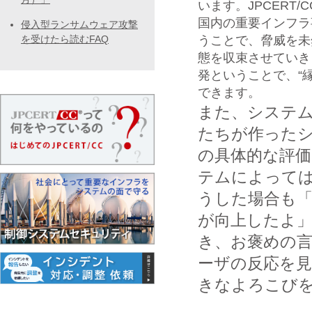
います。JPCERT
国内の重要インフラ事
侵入型ランサムウェア攻撃
うことで、脅威を未
を受けたら読むFAQ
態を収束させていき
発ということで、“
できます。
また、システ
たちが作った
の具体的な評
テムによって
うした場合も
が向上したよ
き、お褒めの
ーザの反応を
きなよろこび