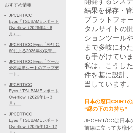
開発するシス
おすすめ情報
結果を保存・
JPCERT/CC
プラットフォ
Eyes「TSUBAMEレポート
タルサイトの
Overflow（2026年4～6
月）」
ションツール
JPCERT/CC Eyes「APT-C-
まで多岐にわ
60による2026年の攻撃」
も手がけてい
JPCERT/CC Eyes「ツール
私は、こうし
分析結果シートのアップデ
件を基に設計
ート」
当しています
JPCERT/CC
Eyes「TSUBAMEレポート
Overflow（2026年1～3
日本の窓口CSIRT
月）」
“縁の下の力持ち”
JPCERT/CC
JPCERT/CCは
Eyes「TSUBAMEレポート
Overflow（2025年10～12
前線に立って多様化
月）」