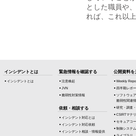
とした職員や
れば、これ以
インシデントとは
緊急情報を確認する
公開資料を
インシデントとは
注意喚起
Weekly Repo
JVN
四半期レポ
脆弱性対策情報
ソフトウェ
脆弱性関連
依頼・相談する
研究・調査
CSIRTマテ
インシデント対応とは
セキュアコ
インシデント対応依頼
制御システ
インシデント相談・情報提供
ライブラリ