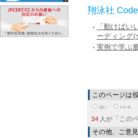
翔泳社 Code
「動けばい
ーディング(
実例で学ぶ脆
このページは
はい
いいえ
34
人が「この
その他、ご意