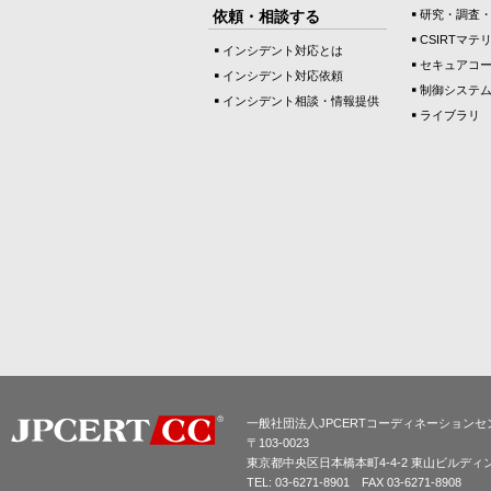
依頼・相談する
研究・調査
CSIRTマテ
インシデント対応とは
セキュアコ
インシデント対応依頼
制御システ
インシデント相談・情報提供
ライブラリ
一般社団法人JPCERTコーディネーションセ
〒103-0023
東京都中央区日本橋本町4-4-2 東山ビルディ
TEL: 03-6271-8901 FAX 03-6271-8908