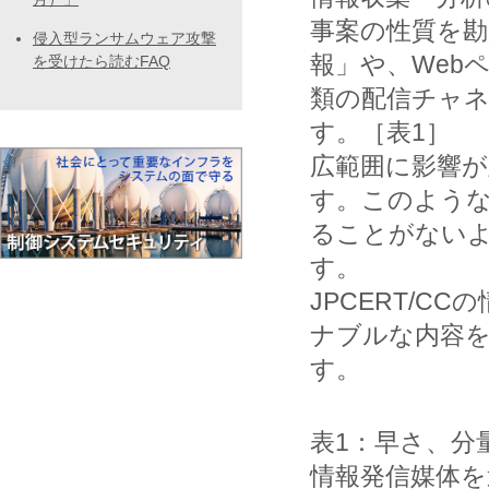
事案の性質を勘
侵入型ランサムウェア攻撃
報」や、Web
を受けたら読むFAQ
類の配信チャ
す。［表1］
広範囲に影響が
す。このよう
ることがない
す。
JPCERT/
ナブルな内容
す。
表1：早さ、分
情報発信媒体を