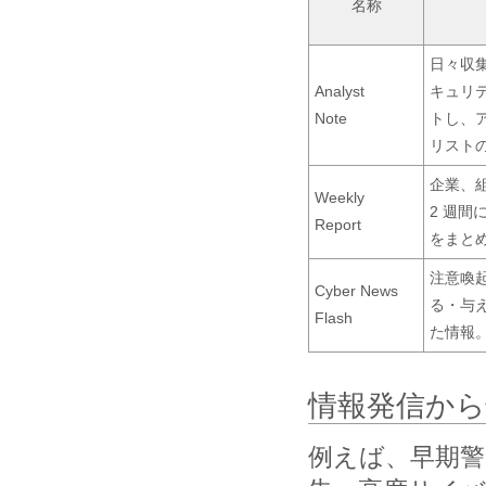
名称
日々収
Analyst
キュリ
Note
トし、
リスト
企業、
Weekly
2 週
Report
をまと
注意喚
Cyber News
る・与
Flash
た情報
情報発信か
例えば、早期警