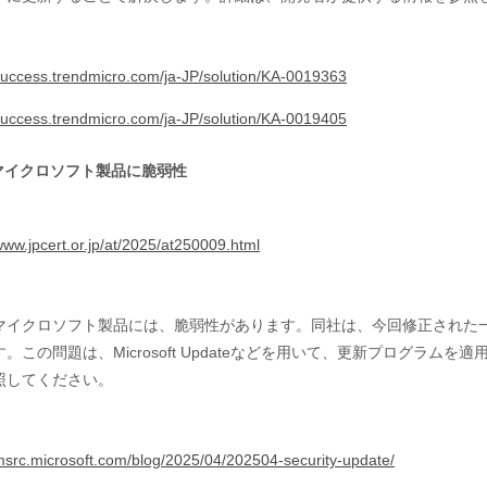
/success.trendmicro.com/ja-JP/solution/KA-0019363
/success.trendmicro.com/ja-JP/solution/KA-0019405
のマイクロソフト製品に脆弱性
/www.jpcert.or.jp/at/2025/at250009.html
マイクロソフト製品には、脆弱性があります。同社は、今回修正された
。この問題は、Microsoft Updateなどを用いて、更新プログラ
照してください。
/msrc.microsoft.com/blog/2025/04/202504-security-update/