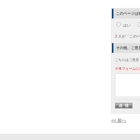
このページは
はい
2
人が「この
その他、ご意
こちらはご意見
※本フォームに
<< 前へ