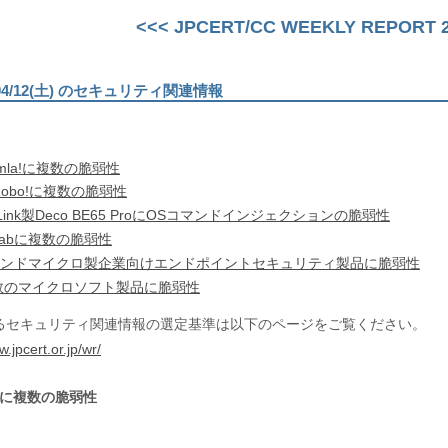
<<< JPCERT/CC WEEKLY REPORT 20
)〜04/12(土) のセキュリティ関連情報
omla!に複数の脆弱性
Robo!に複数の脆弱性
Link製Deco BE65 ProにOSコマンドインジェクションの脆弱性
tLabに複数の脆弱性
レンドマイクロ製企業向けエンドポイントセキュリティ製品に脆弱性
複数のマイクロソフト製品に脆弱性
るセキュリティ関連情報の選定基準は以下のページをご覧ください。
w.jpcert.or.jp/wr/
a!に複数の脆弱性