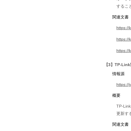
するこ
関連文書
https:/
https:/
https:/
【3】TP-Li
情報源
https:/
概要
TP-L
更新す
関連文書