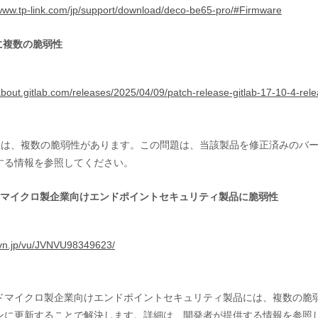
/www.tp-link.com/jp/support/download/deco-be65-pro/#Firmware
bに複数の脆弱性
/about.gitlab.com/releases/2025/04/09/patch-release-gitlab-17-10-4-rel
labには、複数の脆弱性があります。この問題は、当該製品を修正済みの
する情報を参照してください。
ドマイクロ製企業向けエンドポイントセキュリティ製品に脆弱性
/jvn.jp/vu/JVNVU98349623/
ドマイクロ製企業向けエンドポイントセキュリティ製品には、複数の脆
ンに更新することで解決します。詳細は、開発者が提供する情報を参照