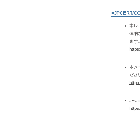
■JPCERT/
本レ
体的
ます
https
本メ
ださ
https
JP
https