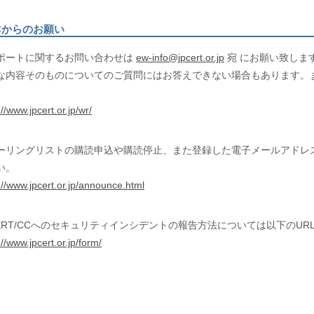
CCからのお願い
ポートに関するお問い合わせは
ew-info@jpcert.or.jp
宛 にお願い致します
な内容そのものについてのご質問にはお答えできない場合もあります。ま
。
://www.jpcert.or.jp/wr/
ーリングリストの購読申込や購読停止、また登録した電子メールアドレス
い。
://www.jpcert.or.jp/announce.html
CERT/CCへのセキュリティインシデントの報告方法については以下のU
://www.jpcert.or.jp/form/