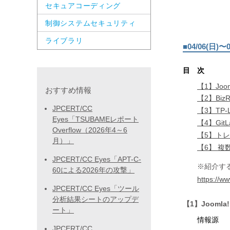
セキュアコーディング
制御システムセキュリティ
ライブラリ
■04/06(日
目 次
【1】Jo
おすすめ情報
【2】Biz
JPCERT/CC
【3】TP-
Eyes「TSUBAMEレポート
【4】Gi
Overflow（2026年4～6
【5】ト
月）」
【6】 
JPCERT/CC Eyes「APT-C-
※紹介す
60による2026年の攻撃」
https://ww
JPCERT/CC Eyes「ツール
分析結果シートのアップデ
【1】Jooml
ート」
情報源
JPCERT/CC