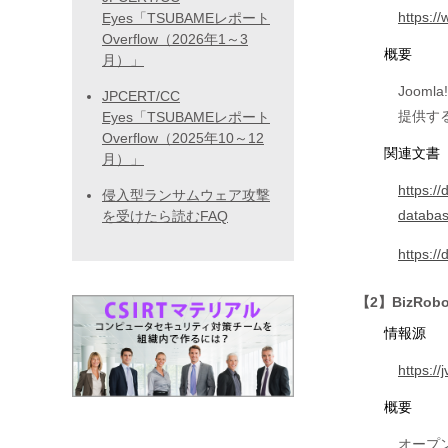
https:/
Eyes「TSUBAMEレポート
Overflow（2026年1～3
概要
月）」
Joo
JPCERT/CC
提供す
Eyes「TSUBAMEレポート
Overflow（2025年10～12
関連文書
月）」
https:/
侵入型ランサムウェア攻撃
databas
を受けたら読むFAQ
https:/
【2】BizRo
情報源
https:/
概要
オープ