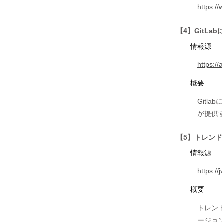
https:/
【4】GitLa
情報源
https:/
概要
Git
が提供
【5】トレン
情報源
https:/
概要
トレン
ージョ