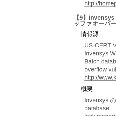
http://home
【9】Invensys 
ッファオーバ
情報源
US-CERT Vu
Invensys W
Batch datab
overflow vul
http://www.
概要
Invensys の
database 
