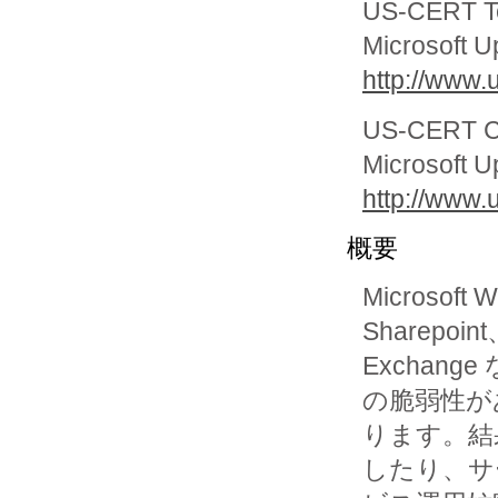
US-CERT Te
Microsoft Up
http://www.
US-CERT Cy
Microsoft Up
http://www.
概要
Microsoft 
Sharepoint
Exchan
の脆弱性があ
ります。結
したり、サー