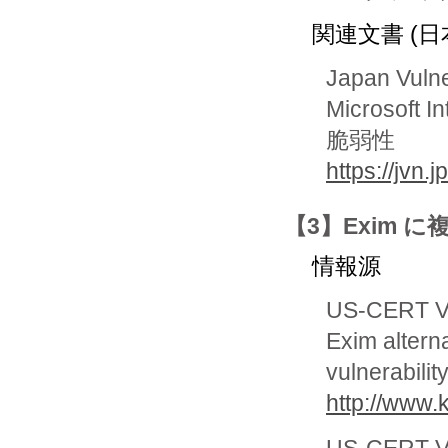
関連文書 (日
Japan Vuln
Microsof
脆弱性
https://jvn
【3】Exim 
情報源
US-CERT Vu
Exim alterna
vulnerabilit
http://www.