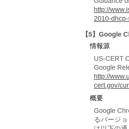
Guidance o
http://www.
2010-dhcp-s
【5】Google
情報源
US-CERT Cur
Google Rel
http://www.
cert.gov/cu
概要
Google
るバージョ
は以下の通