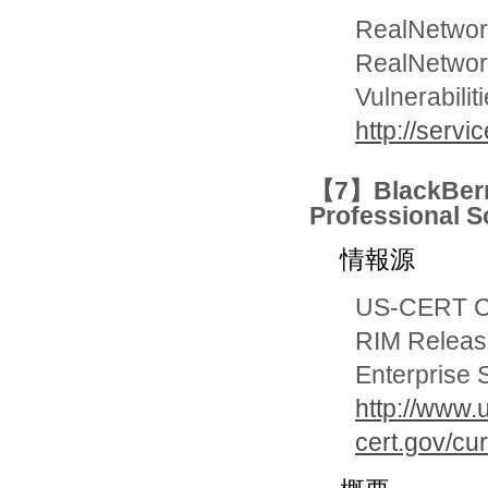
RealNetwor
RealNetwork
Vulnerabilit
http://serv
【7】BlackBerr
Professio
情報源
US-CERT Cur
RIM Release
Enterprise 
http://www.
cert.gov/cu