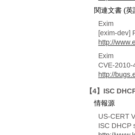
関連文書 (英
Exim
[exim-dev] 
http://www
Exim
CVE-2010-43
http://bugs
【4】ISC DH
情報源
US-CERT Vu
ISC DHCP se