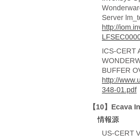
Wonderware
Server lm_
http://iom.
LFSEC0000
ICS-CERT A
WONDERWA
BUFFER 
http://www.
348-01.pdf
【10】Ecava
情報源
US-CERT Vu