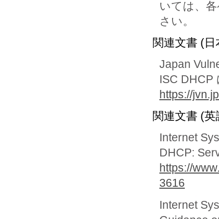
いては、各
関連文書 (日
Japan Vuln
ISC DHC
https://jvn
関連文書 (英
Internet Sy
DHCP: Serve
https://www
3616
Internet Sy