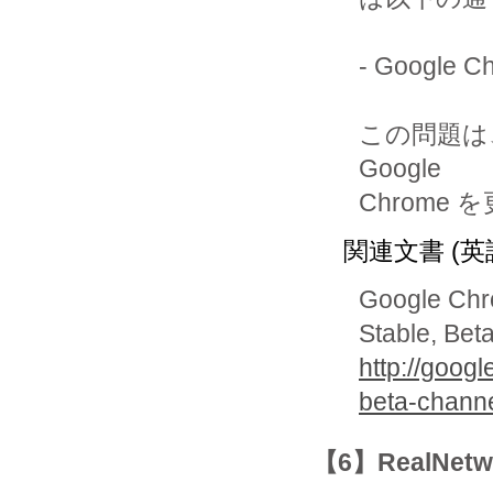
- Google
この問題は、
Google 

Chrome
関連文書 (英
Google Chr
Stable, Bet
http://goog
beta-chann
【6】RealNetw