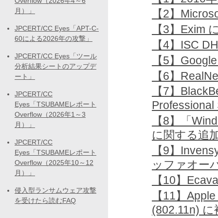
Overflow（2026年4～6
月）」
【2】Microsof
【3】Exim
JPCERT/CC Eyes「APT-C-
60による2026年の攻撃」
【4】ISC 
JPCERT/CC Eyes「ツール
【5】Googl
分析結果シートのアップデ
【6】RealNe
ート」
【7】BlackBer
JPCERT/CC
Professi
Eyes「TSUBAMEレポート
Overflow（2026年1～3
【8】「Win
月）」
に関する追
JPCERT/CC
【9】Invensys
Eyes「TSUBAMEレポート
ッファオー
Overflow（2025年10～12
月）」
【10】Eca
侵入型ランサムウェア攻撃
【11】Apple T
を受けたら読むFAQ
(802.11n