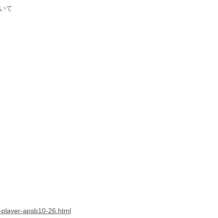
ついて
h-player-apsb10-26.html