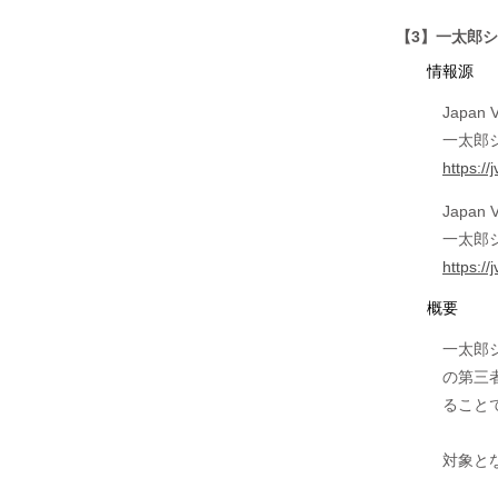
【3】一太郎
情報源
Japan V
一太郎
https:/
Japan V
一太郎
https:/
概要
一太郎
の第三
ること
対象と