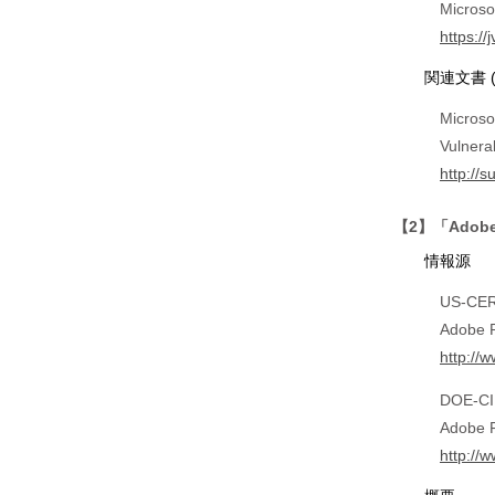
Micro
https:/
関連文書 
Microso
Vulnerab
http://
【2】「Adob
情報源
US-CERT
Adobe R
http://
DOE-CIR
Adobe F
http://