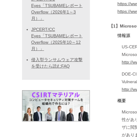
https://ww
Eyes「TSUBAMEレポート
https://w
Overflow（2026年1～3
月）」
【1】Microsof
JPCERT/CC
情報源
Eyes「TSUBAMEレポート
Overflow（2025年10～12
US-CERT
月）」
Microsof
侵入型ランサムウェア攻撃
http://
を受けたら読むFAQ
DOE-CIR
Vulnera
http://
概要
Micro
性があ
ザに閲
がありま