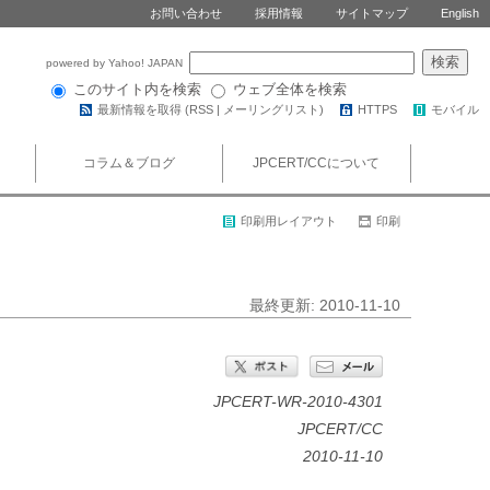
お問い合わせ
採用情報
サイトマップ
English
powered by Yahoo! JAPAN
このサイト内を検索
ウェブ全体を検索
最新情報を取得 (
RSS
|
メーリングリスト
)
HTTPS
モバイル
コラム＆ブログ
JPCERT/CCについて
印刷用レイアウト
印刷
最終更新: 2010-11-10
JPCERT-WR-2010-4301
JPCERT/CC
2010-11-10