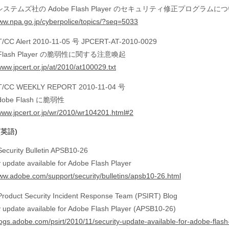
ステムズ社の Adobe Flash Player のセキュリティ修正プログラムに
www.npa.go.jp/cyberpolice/topics/?seq=5033
/CC Alert 2010-11-05 号 JPCERT-AT-2010-0029
 Flash Player の脆弱性に関する注意喚起
www.jpcert.or.jp/at/2010/at100029.txt
/CC WEEKLY REPORT 2010-11-04 号
obe Flash に脆弱性
/www.jpcert.or.jp/wr/2010/wr104201.html#2
(英語)
ecurity Bulletin APSB10-26
y update available for Adobe Flash Player
www.adobe.com/support/security/bulletins/apsb10-26.html
roduct Security Incident Response Team (PSIRT) Blog
y update available for Adobe Flash Player (APSB10-26)
blogs.adobe.com/psirt/2010/11/security-update-available-for-adobe-flas