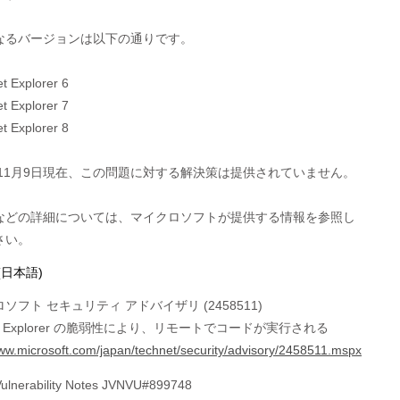
なるバージョンは以下の通りです。

et Explorer 6

et Explorer 7

et Explorer 8

年11月9日現在、この問題に対する解決策は提供されていません。

などの詳細については、マイクロソフトが提供する情報を参照し

さい。
(日本語)
ソフト セキュリティ アドバイザリ (2458511)
rnet Explorer の脆弱性により、リモートでコードが実行される
www.microsoft.com/japan/technet/security/advisory/2458511.mspx
ulnerability Notes JVNVU#899748