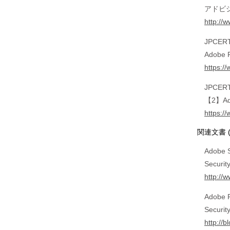
アドビシ
http://
JPCERT
Adobe
https://
JPCERT
【2】Ad
https:/
関連文書 
Adobe S
Securit
http://
Adobe P
Securit
http://