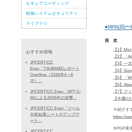
セキュアコーディング
制御システムセキュリティ
ライブラリ
■10/31(日
目 次
【1】Micro
おすすめ情報
【2】「A
JPCERT/CC
【3】一
Eyes「TSUBAMEレポート
【4】Goo
Overflow（2026年4～6
【5】「W
月）」
【6】Att
JPCERT/CC Eyes「APT-C-
【7】フ
60による2026年の攻撃」
【今週のひと
JPCERT/CC Eyes「ツール
※紹介す
分析結果シートのアップデ
https://ww
ート」
※PGP署
JPCERT/CC