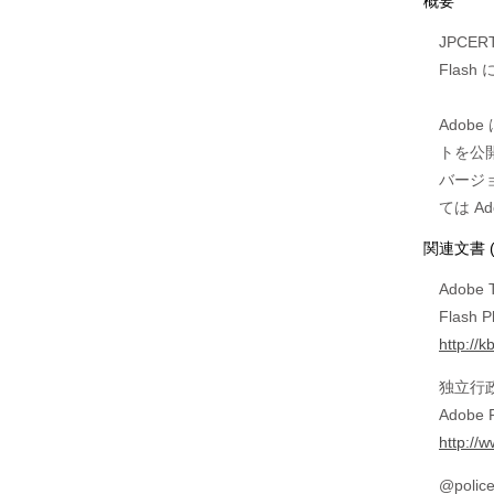
概要
JPCER
Flas
Adobe
トを公開
バージョ
ては A
関連文書 
Adobe 
Flas
http://
独立行
Adobe
http://
@polic