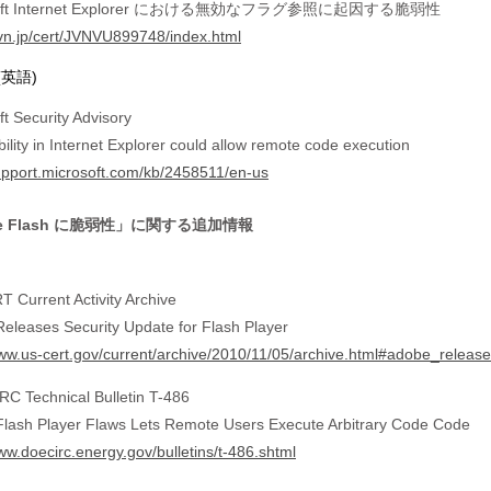
soft Internet Explorer における無効なフラグ参照に起因する脆弱性
/jvn.jp/cert/JVNVU899748/index.html
(英語)
ft Security Advisory
ility in Internet Explorer could allow remote code execution
support.microsoft.com/kb/2458511/en-us
e Flash に脆弱性」に関する追加情報
 Current Activity Archive
eleases Security Update for Flash Player
www.us-cert.gov/current/archive/2010/11/05/archive.html#adobe_releas
C Technical Bulletin T-486
lash Player Flaws Lets Remote Users Execute Arbitrary Code Code
www.doecirc.energy.gov/bulletins/t-486.shtml