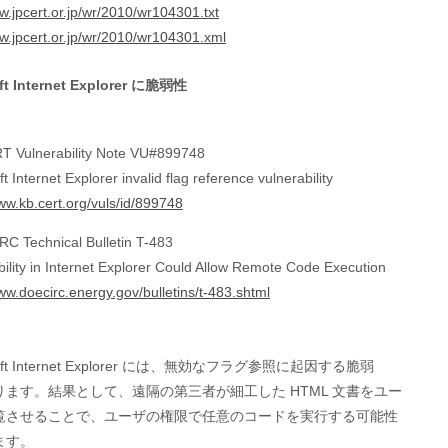
w.jpcert.or.jp/wr/2010/wr104301.txt
ww.jpcert.or.jp/wr/2010/wr104301.xml
t Internet Explorer に脆弱性
 Vulnerability Note VU#899748
t Internet Explorer invalid flag reference vulnerability
www.kb.cert.org/vuls/id/899748
C Technical Bulletin T-483
bility in Internet Explorer Could Allow Remote Code Execution
www.doecirc.energy.gov/bulletins/t-483.shtml
soft Internet Explorer には、無効なフラグ参照に起因する脆弱

ります。結果として、遠隔の第三者が細工した HTML 文書をユー

覧させることで、ユーザの権限で任意のコードを実行する可能性

す。
