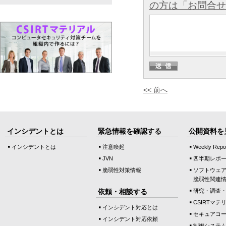
の方は「お問合せ
<< 前へ
インシデントとは
緊急情報を確認する
公開資料を
インシデントとは
注意喚起
Weekly Repo
JVN
四半期レポ
脆弱性対策情報
ソフトウェ
脆弱性関連
依頼・相談する
研究・調査
CSIRTマテ
インシデント対応とは
セキュアコ
インシデント対応依頼
制御システ