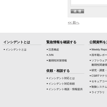
<< 前へ
インシデントとは
緊急情報を確認する
公開資料を
インシデントとは
注意喚起
Weekly Repo
JVN
四半期レポ
脆弱性対策情報
ソフトウェ
脆弱性関連
依頼・相談する
研究・調査
CSIRTマテ
インシデント対応とは
セキュアコ
インシデント対応依頼
制御システ
インシデント相談・情報提供
ライブラリ