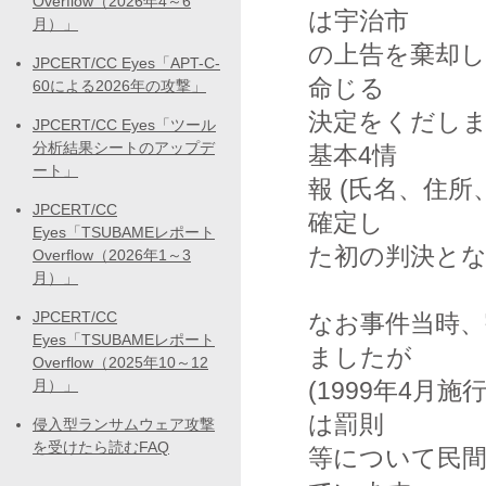
Overflow（2026年4～6
は宇治市

月）」
の上告を棄却し
JPCERT/CC Eyes「APT-C-
命じる

60による2026年の攻撃」
決定をくだし
JPCERT/CC Eyes「ツール
分析結果シートのアップデ
基本4情

ート」
報 (氏名、住
JPCERT/CC
確定し

Eyes「TSUBAMEレポート
た初の判決とな
Overflow（2026年1～3
月）」
JPCERT/CC
なお事件当時、
Eyes「TSUBAMEレポート
ましたが 

Overflow（2025年10～12
月）」
(1999年4月
は罰則

侵入型ランサムウェア攻撃
を受けたら読むFAQ
等について民