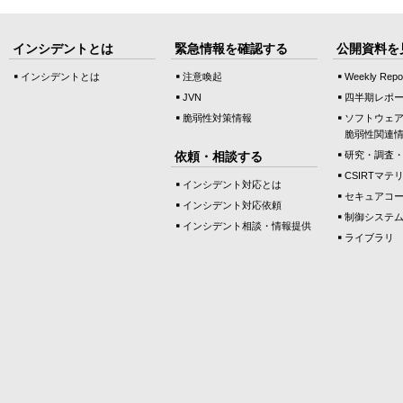
インシデントとは
緊急情報を確認する
公開資料を
インシデントとは
注意喚起
Weekly Repo
JVN
四半期レポ
脆弱性対策情報
ソフトウェ
脆弱性関連
依頼・相談する
研究・調査
CSIRTマテ
インシデント対応とは
セキュアコ
インシデント対応依頼
制御システ
インシデント相談・情報提供
ライブラリ