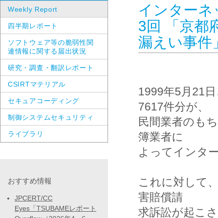
インターネ
Weekly Report
3回 「京
四半期レポート
漏えい事件
ソフトウェア等の脆弱性関
連情報に関する届出状況
研究・調査・翻訳レポート
CSIRTマテリアル
1999年5月2
セキュアコーディング
7617件分が、

制御システムセキュリティ
民間業者のもち
ライブラリ
簿業者に

よってインター
これに対して
おすすめ情報
害賠償請

JPCERT/CC
Eyes「TSUBAMEレポート
求訴訟が起こさ