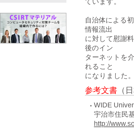
ています。

自治体による初
情報流出

に対して慰謝
後のイン

ターネットを
れること

になりました
参考文書
（日
WIDE Universi
宇治市住民
http://www.s