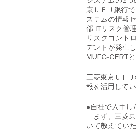
システムの2つ
京ＵＦＪ銀行で
ステムの情報
部 ITリスク
リスクコント
デントが発生
MUFG-CER
三菱東京ＵＦＪ
報を活用して
●自社で入手し
―まず、三菱東
いて教えてい