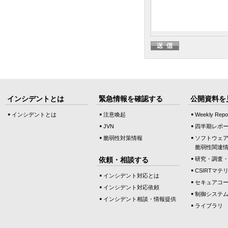
インシデントとは
緊急情報を確認する
公開資料を
インシデントとは
注意喚起
Weekly Repo
JVN
四半期レポ
脆弱性対策情報
ソフトウェ
脆弱性関連
依頼・相談する
研究・調査
CSIRTマテ
インシデント対応とは
セキュアコ
インシデント対応依頼
制御システ
インシデント相談・情報提供
ライブラリ