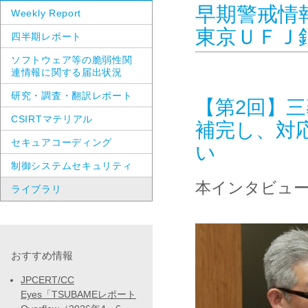
早期警戒情
Weekly Report
東京ＵＦＪ
四半期レポート
ソフトウェア等の脆弱性関
連情報に関する届出状況
研究・調査・翻訳レポート
【第2回】
CSIRTマテリアル
補完し、対
セキュアコーディング
い
制御システムセキュリティ
本インタビュー
ライブラリ
おすすめ情報
JPCERT/CC
Eyes「TSUBAMEレポート