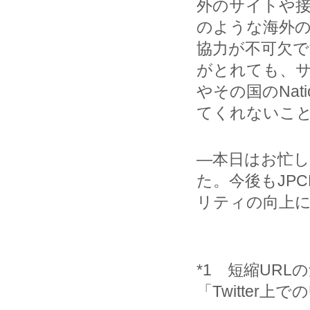
外のサイトや接
のような海外のN
協力が不可欠
がとれても、サ
やその国のNat
てくれないこ
―本日はお忙
た。今後もJP
リティの向上
*1 短縮URL
「Twitter