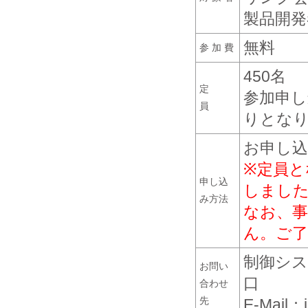
製品開発
無料
参 加 費
450名
定
参加申し
員
りとな
お申し
※定員
申し込
しまし
み方法
なお、
ん。ご
制御シス
お問い
口
合わせ
先
E-Mail：i