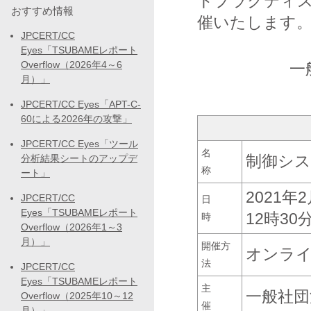
トプラクティ
おすすめ情報
催いたします
JPCERT/CC
Eyes「TSUBAMEレポート
Overflow（2026年4～6
一
月）」
JPCERT/CC Eyes「APT-C-
60による2026年の攻撃」
JPCERT/CC Eyes「ツール
名
制御シス
分析結果シートのアップデ
称
ート」
2021年
JPCERT/CC
日
Eyes「TSUBAMEレポート
12時30
時
Overflow（2026年1～3
月）」
開催方
オンライン
法
JPCERT/CC
Eyes「TSUBAMEレポート
主
一般社団
Overflow（2025年10～12
催
月）」