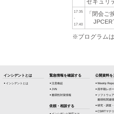
セキュリテ
17:35
「閉会ご
-
JPCE
17:40
※プログラム
インシデントとは
緊急情報を確認する
公開資料を
インシデントとは
注意喚起
Weekly Repo
JVN
四半期レポ
脆弱性対策情報
ソフトウェ
脆弱性関連
依頼・相談する
研究・調査
CSIRTマテ
インシデント対応とは