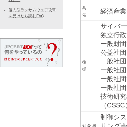
共
侵入型ランサムウェア攻撃
経済産業
催
を受けたら読むFAQ
サイバ
独立行政
一般財団
公益社団
一般社団
後
一般社団
援
一般社団
一般社団
技術研究
（CSSC
制御シス
リング
対 象 者