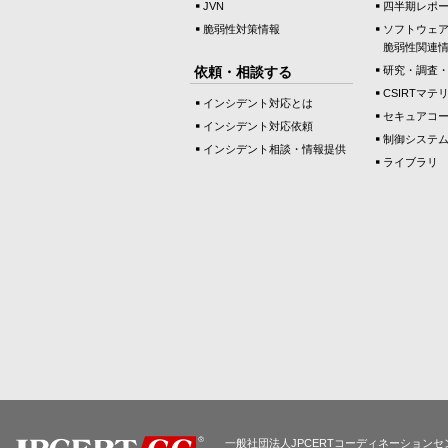
JVN
四半期レポ
脆弱性対策情報
ソフトウェ
脆弱性関連
依頼・相談する
研究・調査
CSIRTマテ
インシデント対応とは
セキュアコ
インシデント対応依頼
制御システ
インシデント相談・情報提供
ライブラリ
一般社団法人JPCERTコーディネーションセ