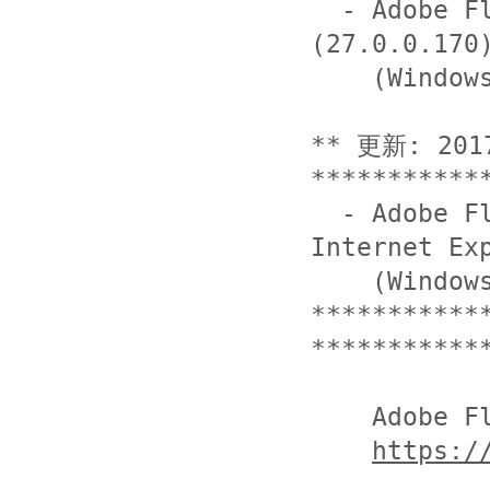
  - Adobe Flash Player for Google Chrome 
(27.0.0.170)
    (Windows, Macintosh, Linux および Chrome OS)

** 更新: 20
***********
  - Adobe Flash Player for Microsoft Edge and 
Internet Exp
    (Windows 10 および Windows 8.1)

***********
************
    Adobe Flash Player ダウンロードセンター

https:/