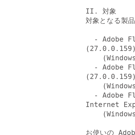
II. 対象

対象となる製品
  - Adobe Flash Player Desktop Runtime 
(27.0.0.1
    (Windows, Macintosh および Linux)

  - Adobe Flash Player for Google Chrome 
(27.0.0.1
    (Windows, Macintosh, Linux および Chrome OS)

  - Adobe Flash Player for Microsoft Edge and 
Internet E
    (Windows 10 および Windows 8.1)

お使いの Ado