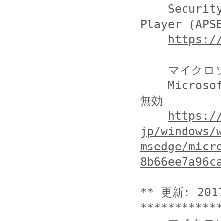
    Security updates available for Adobe Flash 
Player (APSB
https:/
    マイクロソフト株式会社

    Microsoft Edge における Flash Player の有効・
無効

https:/
jp/windows/
msedge/micr
8b66ee7a96c
** 更新: 20
***********