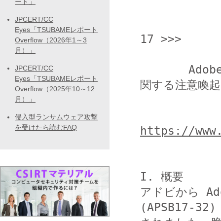
ート」
JPCERT/CC
                  <<< JPCERT/
Eyes「TSUBAMEレポート
17 >>>

Overflow（2026年1～3
月）」
       Adobe Flash Player の脆弱性 (APSB17-32) に
JPCERT/CC
Eyes「TSUBAMEレポート
関する注意喚起

Overflow（2025年10～12
月）」
侵入型ランサムウェア攻撃
を受けたら読むFAQ
https://www
I. 概要

アドビから Ado
(APSB17-32)