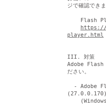
ジで確認できま
    Flash Player ヘルプ

https:/
player.html
III. 対策

Adobe Fl
ださい。

  - Adobe Flash Player Desktop Runtime 
(27.0.0.170)
    (Windows, Macintosh および Linux)
