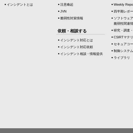
インシデントとは
注意喚起
Weekly Repo
JVN
四半期レポ
脆弱性対策情報
ソフトウェ
脆弱性関連
依頼・相談する
研究・調査
CSIRTマテ
インシデント対応とは
セキュアコ
インシデント対応依頼
制御システ
インシデント相談・情報提供
ライブラリ