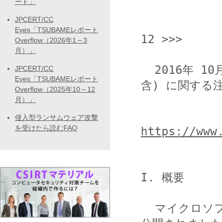
ート」
JPCERT/CC
                  <<< JPCERT/
Eyes「TSUBAMEレポート
12 >>>

Overflow（2026年1～3
月）」
  2016年 10月 Microsoft セキュリティ情報 (緊急 5件
JPCERT/CC
Eyes「TSUBAMEレポート
含) に関する注
Overflow（2025年10～12
月）」
侵入型ランサムウェア攻撃
を受けたら読むFAQ
https://www
I. 概要

  マイクロソフト社から 2016年10月のセキュリティ情報が