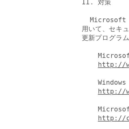
II. 対策

  Microsoft Update、もしくは Windows Update などを
用いて、セキュ
更新プログラム
    Microsoft Update

http://
    Windows Update

http://
    Microsoft Update Catalog

http://