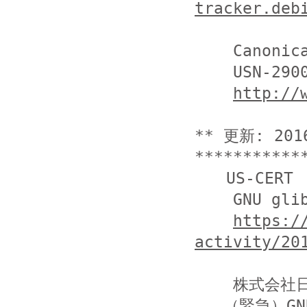
tracker.deb
    Canonical Ltd (Ubuntu)

    USN-2900-1: GNU C Library vulnerability

http://
** 更新: 20
***********
　　US-CERT

    GNU glibc Vulnerability

https:/
activity/20
    株式会社日本レジストリサービス (JPRS)

   （緊急）GNU C Library（glibc）の脆弱性について