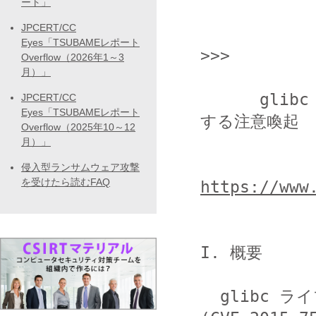
ート」
JPCERT/CC
                 <<< JPCERT/CC Al
Eyes「TSUBAMEレポート
>>>

Overflow（2026年1～3
月）」
      glibc ライブラリの脆弱性 (CVE-2015-7547) に関
JPCERT/CC
Eyes「TSUBAMEレポート
する注意喚起

Overflow（2025年10～12
月）」
侵入型ランサムウェア攻撃
を受けたら読むFAQ
https://www
I. 概要

  glibc ライブラリにはバッファオーバーフローの脆弱性 