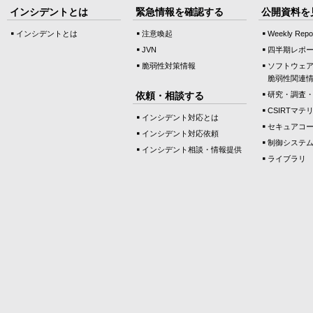
インシデントとは
緊急情報を確認する
公開資料を
インシデントとは
注意喚起
Weekly Repo
JVN
四半期レポ
脆弱性対策情報
ソフトウェ
脆弱性関連
依頼・相談する
研究・調査
CSIRTマテ
インシデント対応とは
セキュアコ
インシデント対応依頼
制御システ
インシデント相談・情報提供
ライブラリ