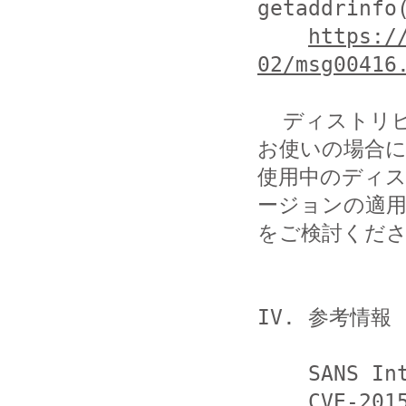
getaddrinfo(
https:/
02/msg00416
  ディストリビュータが提供している glibc ライブラリを
お使いの場合に
使用中のディ
ージョンの適用
をご検討くださ
IV. 参考情報

    SANS Internet Storm Center

    CVE-2015-7547: Critical Vulnerability in 