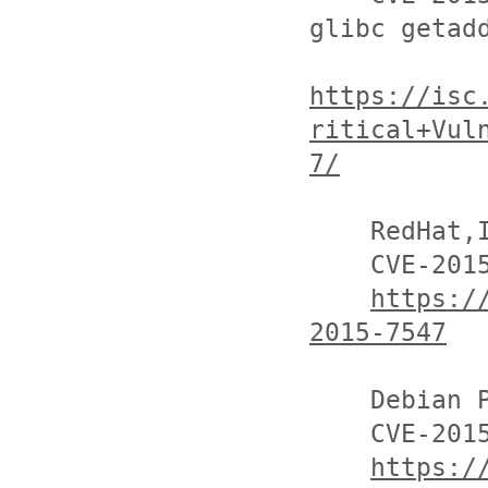
glibc getadd
https://isc
ritical+Vul
7/
    RedHat,Inc

    CVE-2015-7547

https:/
2015-7547
    Debian Project

    CVE-2015-7547

https:/