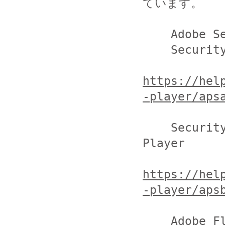
ています。

    Adobe Security Bulletin

    Security Advisory for Adobe Flash Player

https://hel
-player/aps
    Security updates available for Adobe Flash 
Player

https://hel
-player/aps
    Adobe Flash Player の脆弱性 (APSB15-27) に関す