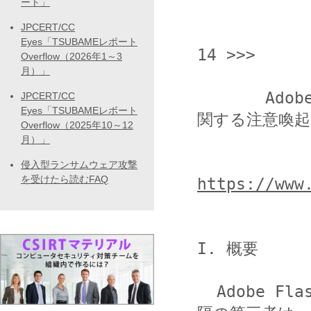
ート」
JPCERT/CC
                  <<< JPCERT/
Eyes「TSUBAMEレポート
14 >>>

Overflow（2026年1～3
月）」
       Adobe Flash Player の脆弱性 (APSB15-25) に
JPCERT/CC
Eyes「TSUBAMEレポート
関する注意喚起

Overflow（2025年10～12
月）」
侵入型ランサムウェア攻撃
を受けたら読むFAQ
https://www
I. 概要

  Adobe Flash Player には、複数の脆弱性があります。遠