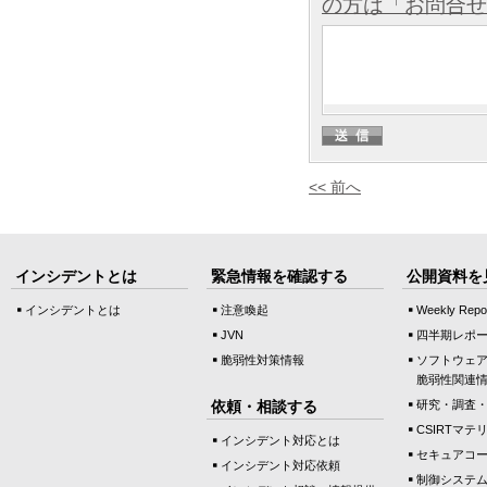
の方は「お問合せ
<< 前へ
インシデントとは
緊急情報を確認する
公開資料を
インシデントとは
注意喚起
Weekly Repo
JVN
四半期レポ
脆弱性対策情報
ソフトウェ
脆弱性関連
依頼・相談する
研究・調査
CSIRTマテ
インシデント対応とは
セキュアコ
インシデント対応依頼
制御システ