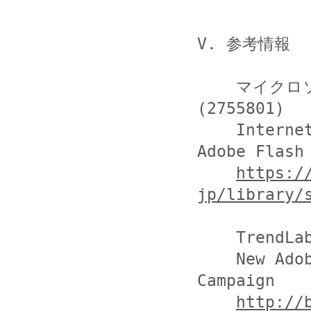
V. 参考情報

    マイクロソフト セキュリティ アドバイザリ 
(2755801)

    Internet Explorer および Microsoft Edge 上の 
Adobe Fla
https:/
jp/library/
    TrendLabs Security Intelligence Blog

    New Adobe Flash Zero-Day Used in Pawn Storm 
Campaign

http://