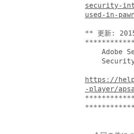
security-in
used-in-paw
** 更新: 201
************
    Adobe Security Bulletin

    Security Advisory for Adobe Flash Player

https://hel
-player/aps
***********
************