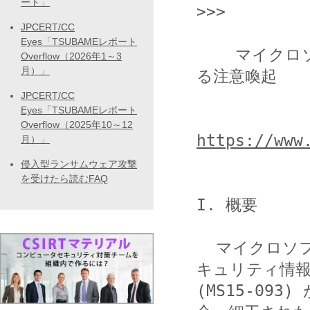
ート」
>>>

JPCERT/CC
Eyes「TSUBAMEレポート
    マイクロソフト セキュリティ情報 (MS15-093) に関す
Overflow（2026年1～3
月）」
る注意喚起

JPCERT/CC
Eyes「TSUBAMEレポート
Overflow（2025年10～12
https://www
月）」
侵入型ランサムウェア攻撃
を受けたら読むFAQ
I. 概要

  マイクロソフト社から Internet Explorer に関するセ
キュリティ情報
(MS15-09