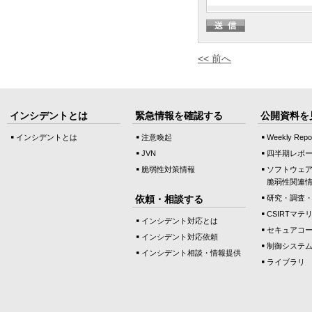
<< 前へ
インシデントとは
緊急情報を確認する
公開資料を
インシデントとは
注意喚起
Weekly Repo
JVN
四半期レポ
脆弱性対策情報
ソフトウェ
脆弱性関連
依頼・相談する
研究・調査
CSIRTマテ
インシデント対応とは
セキュアコ
インシデント対応依頼
制御システ
インシデント相談・情報提供
ライブラリ